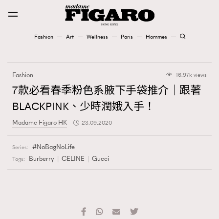
Fashion
Art
Wellness
Paris
Hommes
Fashion
Fashion
16.97k views
Art
7款必看春季粉色系腋下手袋推介｜跟著
BLACKPINK、少時潤娥入手！
Wellness
Madame Figaro HK
23.09.2020
Karena Lam is On Our Cover
NoBagNoLife
Series:
Paris
Burberry
CELINE
Gucci
Tags:
Hommes