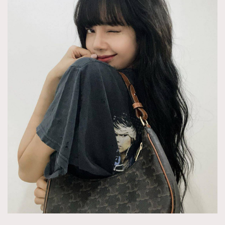
About us
Collaboration Opportunity
Disclaimer
Privacy
New Media Group
|
Madame Figaro editions:
France
|
Greece
|
Japan
|
Portugal
|
Spain