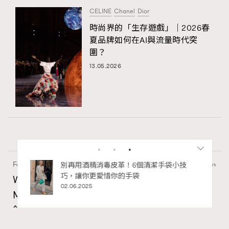
CELINE
Chanel
Dior
時尚界的「生存遊戲」｜2026春
夏品牌如何在AI與流量時代突
圍？
13.05.2026
Fashion
130 views
私藏的顯
別再用酒精消毒皮革！6個清潔手袋小技
巧，讓你更愛惜你的手袋
Watches and Wonders 2026: CHANEL全新
02.06.2025
Mademoiselle Privé Bouton Lion獅子系列戒指
錶與長頸鏈錶
Maria Leung
06.08.2026