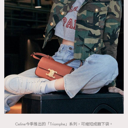
FigaroTalk
48
FigaroWatch
83
Grooming&Fitness
38
HommesFashion
2
HommeStyle
132
NoBagNoLife
349
People
53
#FigaroIssue 專訪陳漢娜Hanna與Takuro｜模特
TheFrenchWay
145
情侶談愛情
VAxChowSangSang
4
WatchesWonder&Beyond
21
WatchesWonder&Beyond
1
向ChanelN°5致敬
1
大時代小事情
42
時尚熱話
537
Celine今季推出的「Triomphe」系列，可縮短成腋下袋。
時尚配飾
297