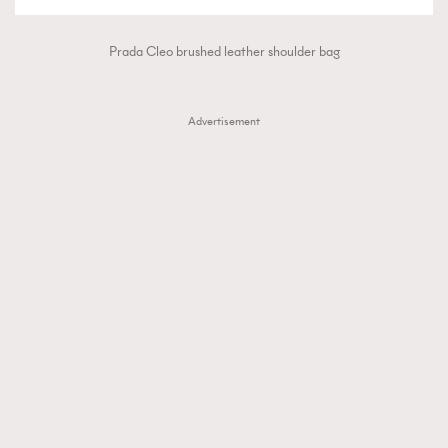
Prada Cleo brushed leather shoulder bag
Advertisement