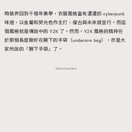
TRENDING
時裝界回到千禧年美學，衣服風格富有濃濃的 cyberpunk
#FigaroExhibition 群星力撐MF X Leung Mo《See
AFrenchMind
3
味道，以金屬和熒光色作主打，復古與未來感並行。而這
You In My Dream》展覽
DressLikeAParisienne
1
個風格就是傳說中的 Y2K 了。然而，Y2K 風格的精粹在
EmpowerF
103
於那個長度剛好在腋下的手袋（underarm bag），亦是大
FashionWeek
191
家所說的「腋下手袋」了。
FigaroAesthetic
308
FigaroAstrology
416
Advertisement
FigaroBeauty
424
FigaroBeautyRitual
7
FigaroCeleb
547
#FigaroExhibition Wyman 揭曉 Figaro Exhibition
FigaroCinéma
281
第二站！
FigaroDigitalCover
17
FigaroExhibition
12
FigaroExpert
1