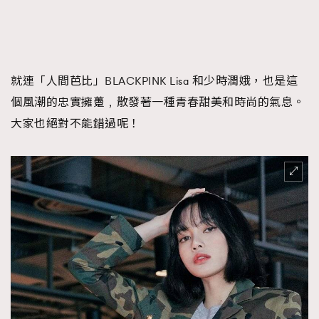
FigaroFrancais
41
FigaroGadget
1
FigaroHealth
647
FigaroHub
就連「人間芭比」BLACKPINK Lisa 和少時潤娥，也是這
128
個風潮的忠實擁躉﹐散發著一種青春甜美和時尚的氣息。
FigaroIcon
68
法國五月French May專訪四位香港文藝代表
大家也絕對不能錯過呢！
FigaroInsight
156
FigaroIssue
271
FigaroJewellery
87
FigaroLifestyle
230
FigaroLove
89
FigaroMasterclass
20
FigaroMusic
90
FigaroStyle
89
#FigaroIssue 容祖兒封面專訪｜追逐歌手夢
FigaroSubculture
14