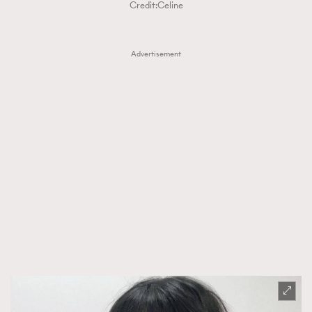
Credit:Celine
時裝心理學
2
當巨蟹座遇上處女座 Tyson Yoshi x 林家謙
煲劇日常
334
Advertisement
玩物壯志
1
本人已詳閱並同意遵守本文列明條款及細則。 請瀏覽
(
nmg.com.hk/privacy
) 閱讀本公司的私隱政策聲明。
本人願意接收新傳媒集團的最新消息及其他宣傳資訊，本人同意
新傳媒集團使用本人的個人資料於任何推廣用途。