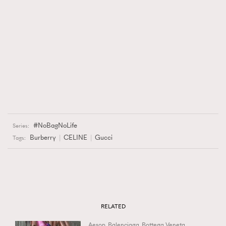
NoBagNoLife
Series:
Burberry
CELINE
Gucci
Tags:
RELATED
Aesop
Balenciaga
Bottega Veneta