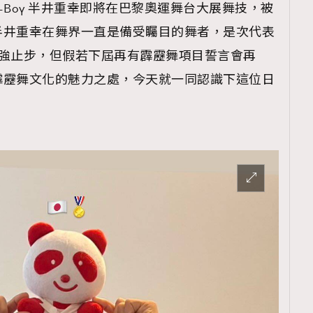
-Boy 半井重幸即將在巴黎奧運舞台大展舞技，被
半井重幸在舞界一直是備受矚目的舞者，是次代表
4強止步，但假若下屆再有霹靂舞項目誓言會再
霹靂舞文化的魅力之處，今天就一同認識下這位日