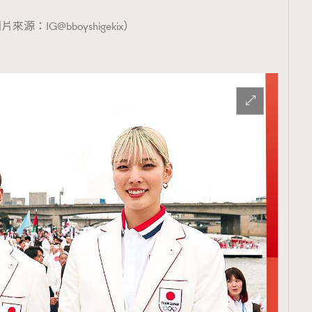
TRENDING
片來源：IG@bboyshigekix）
ressLikeAParisienne
Empower
FigaroAesthetic