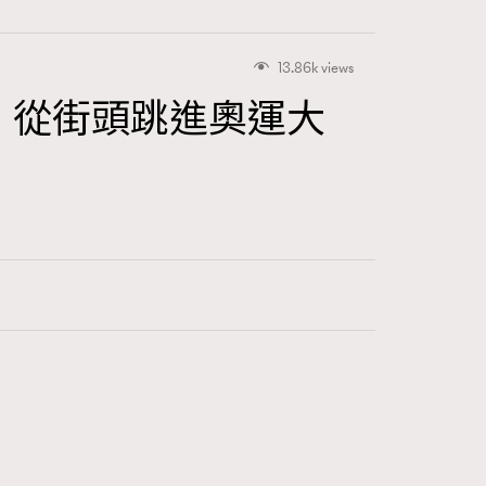
13.86k views
 從街頭跳進奧運大
416
FigaroAstrology
424
FigaroBeauty
7
FigaroBeautyRitual
547
FigaroCeleb
281
FigaroCinéma
17