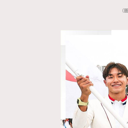
（圖
AFrenchMind
D