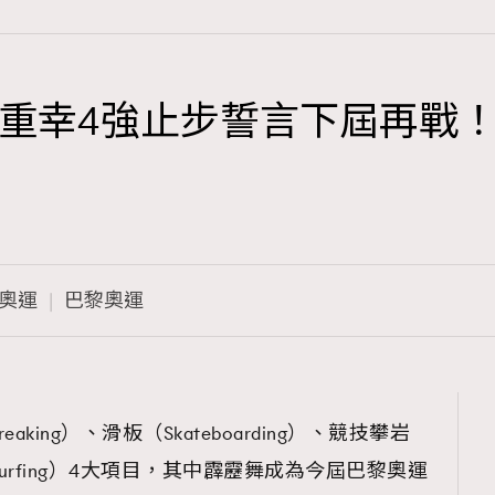
重幸4強止步誓言下屆再戰！
TRENDING
3
AFrenchMind
1
DressLikeAParisienne
奧運
巴黎奧運
103
EmpowerF
191
FashionWeek
308
FigaroAesthetic
ing）、滑板（Skateboarding）、競技攀岩
沖浪（Surfing）4大項目，其中霹靂舞成為今屆巴黎奧運