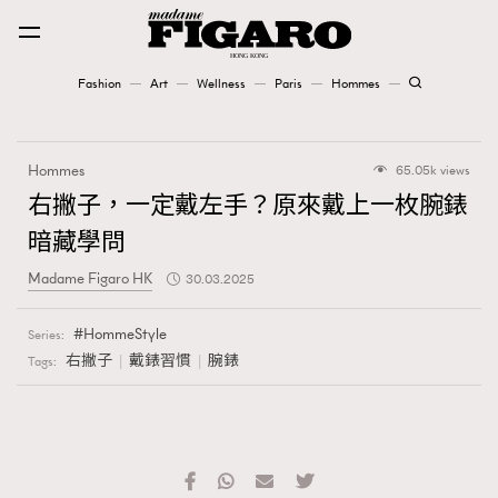
Fashion
Art
Wellness
Paris
Hommes
Fashion
Hommes
65.05k views
Art
右撇子，一定戴左手？原來戴上一枚腕錶
暗藏學問
Wellness
Madame Figaro HK
30.03.2025
Karena Lam is On Our Cover
HommeStyle
Series:
Paris
右撇子
戴錶習慣
腕錶
Tags:
Hommes