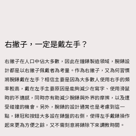
時裝心理學
2
當巨蟹座遇上處女座 Tyson Yoshi x 林家謙
煲劇日常
334
玩物壯志
1
右撇子，一定是戴左手？
右撇子在人口中佔大多數，因此在鐘錶製造領域，腕錶設
計都是以右撇子佩戴者為考量。作為右撇子，又為何習慣
將腕錶戴在左手？相信主要是因為大多數人使用右手的頻
本人已詳閱並同意遵守本文列明條款及細則。 請瀏覽
率較高，戴在左手主要原因是能夠減少在寫字、使用滑鼠
(
nmg.com.hk/privacy
) 閱讀本公司的私隱政策聲明。
本人願意接收新傳媒集團的最新消息及其他宣傳資訊，本人同意
時的不適感，同時亦有助減少腕錶與外界的摩擦，以及遭
新傳媒集團使用本人的個人資料於任何推廣用途。
受碰撞的機會。另外，腕錶的設計通常也是考慮到這一
點，錶冠和按鈕大多設在錶盤的右側，使得左手戴錶操作
起來更為方便之餘，又不需刻意將錶除下來調教時間。