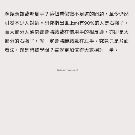
TRENDING
腕錶應該戴哪隻手？這個看似微不足道的問題，至今仍然
#FigaroExhibition 群星力撐MF X Leung Mo《See
AFrenchMind
3
引發不少人討論。研究指出世上约有90%的人是右撇子，
You In My Dream》展覽
DressLikeAParisienne
1
而大部分人通常都會將錶戴在慣用手的相反邊，亦即是大
EmpowerF
103
部分的右撇子，就一定會將腕錶戴在左手。究竟只是片面
FashionWeek
191
看法，還是暗藏學問？這就更加值得大家探討一番。
FigaroAesthetic
308
FigaroAstrology
416
Advertisement
FigaroBeauty
424
FigaroBeautyRitual
7
FigaroCeleb
547
#FigaroExhibition Wyman 揭曉 Figaro Exhibition
FigaroCinéma
281
第二站！
FigaroDigitalCover
17
FigaroExhibition
12
FigaroExpert
1