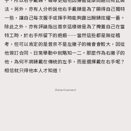
子，所以右手戴錶，報導更指他因身體健康問題而有此做
法。另外，亦有人分析說他右手戴錶是為了顯得自己獨特
AFrenchMind
DressLikeAParisienne
一些，讓自己每次握手或揮手時能夠露出腕錶炫耀一番。
EmpowerF
FashionWeek
FigaroAesthetic
除此之外，亦有評論指出普京這樣做是為了掩蓋自己在當
特工時，於右手所留下的疤痕⋯⋯當然這些都是無從稽
考，但可以肯定的是普京不是左撇子的機會會較大，因從
他簽訂合同、日常舉動中就略知一二。那麼作為右撇子的
他，為何不將錶戴在傳統的左手，而是選擇戴在右手呢？
相信就只得他本人才知道！
Advertisement