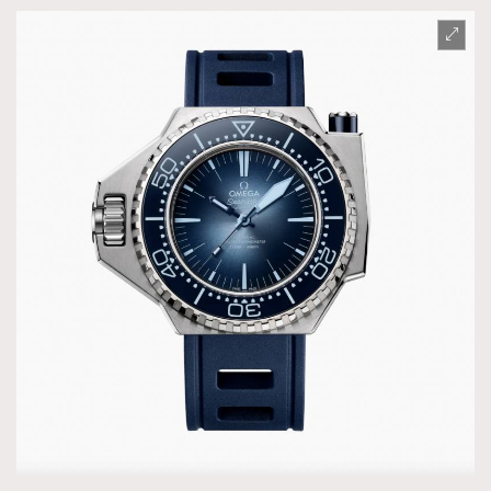
About us
Collaboration Opportunity
Disclaimer
Privacy
New Media Group
|
Madame Figaro editions:
France
|
Greece
|
Japan
|
Portugal
|
Spain