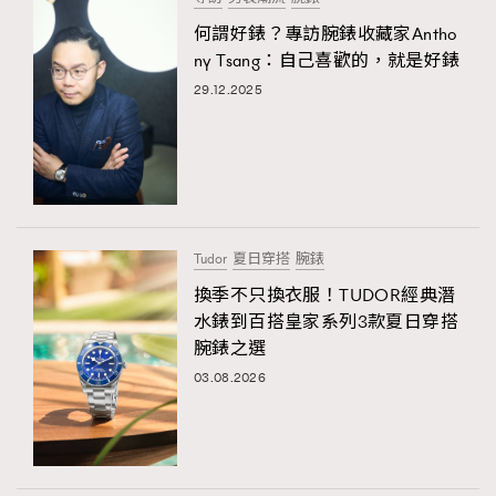
何謂好錶？專訪腕錶收藏家Antho
ny Tsang：自己喜歡的，就是好錶
29.12.2025
Tudor
夏日穿搭
腕錶
換季不只換衣服！TUDOR經典潛
水錶到百搭皇家系列3款夏日穿搭
腕錶之選
03.08.2026