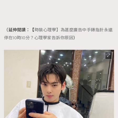
FigaroFrancais
41
FigaroGadget
1
FigaroHealth
647
FigaroHub
（延伸閱讀：【
時裝心理學】為甚麼廣告中手錶指針永遠
128
停在10時10分？心理學家告訴你原因
FigaroIcon
）
68
法國五月French May專訪四位香港文藝代表
FigaroInsight
156
FigaroIssue
271
FigaroJewellery
87
FigaroLifestyle
230
FigaroLove
89
FigaroMasterclass
20
FigaroMusic
90
FigaroStyle
89
#FigaroIssue 容祖兒封面專訪｜追逐歌手夢
FigaroSubculture
14