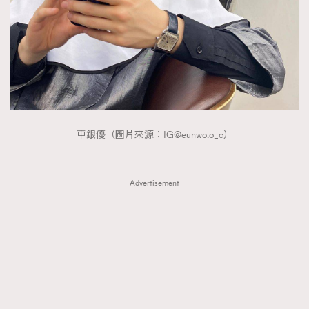
FigaroTalk
48
FigaroWatch
83
Grooming&Fitness
38
HommesFashion
2
HommeStyle
132
NoBagNoLife
349
People
53
車銀優（圖片來源：
IG@eunwo.o
_c）
#FigaroIssue 專訪陳漢娜Hanna與Takuro｜模特
TheFrenchWay
145
情侶談愛情
VAxChowSangSang
4
Advertisement
WatchesWonder&Beyond
21
WatchesWonder&Beyond
1
向ChanelN°5致敬
1
大時代小事情
42
時尚熱話
537
時尚配飾
297