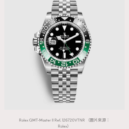
Rolex GMT-Master ll Ref. 126720VTNR （圖片來源：
Rolex）