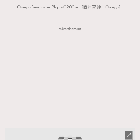
Omega Seamaster Ploprof 1200m （圖片來源：Omega）
Advertisement