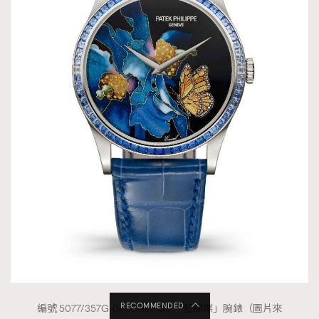
RECOMMENDED
編號 5077/357G-001 Calatrava 「藍蝴蝶」腕錶（圖片來