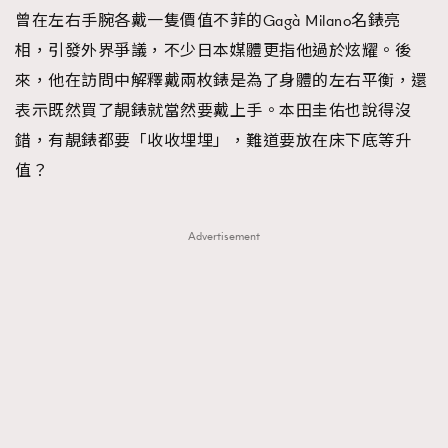
曾在左右手腕各戴一隻價值不菲的Gagà Milano名錶亮
相，引發外界爭議，不少日本媒體更指他過於炫耀。後
來，他在訪問中解釋戴兩枚錶是為了身體的左右平衡，還
表示既然買了靚錶就當然要戴上手。本田圭佑也說得沒
錯，有靚錶都要「收收埋埋」，難道要放在床下底等升
值？
Advertisement