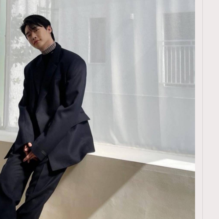
TRENDING
ressLikeAParisienne
Empower
FigaroAesthetic