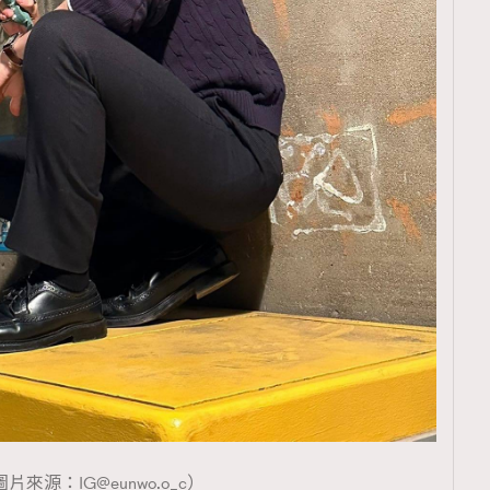
圖片來源：
IG@eunwo.o
_c）