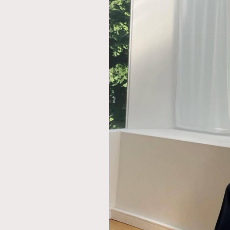
AFrenchMind
D