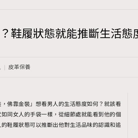
手袋？鞋履狀態就能推斷生活態
TRENDING
3
AFrenchMind
人
皮革保養
1
DressLikeAParisienne
103
EmpowerF
191
裝，佛靠金裝」想看男人的生活態度如何？就該看
FashionWeek
就如同女人的手袋一樣，從細節處就能看到他的個
308
FigaroAesthetic
人的鞋履狀態可以推斷出他對生活品味的認識和追