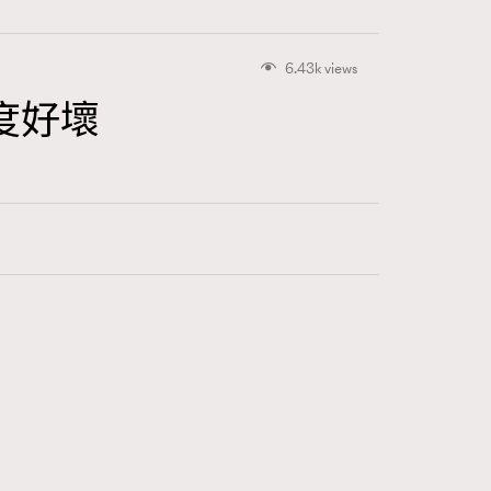
6.43k views
度好壞
415
FigaroAstrology
424
FigaroBeauty
7
FigaroBeautyRitual
547
FigaroCeleb
281
FigaroCinéma
17