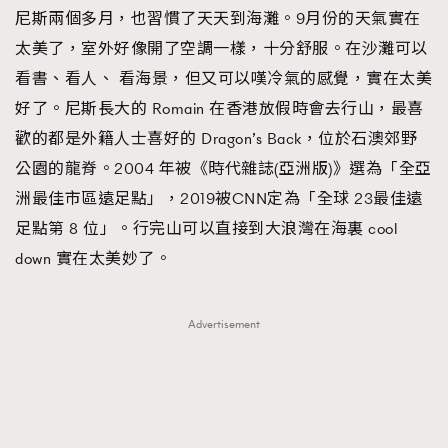
尼斯兩個多月，也習慣了天天到海灘。9月份的天氣實在
AFrenchMind
DressLikeAParisienne
太美了，室外好像開了空調一樣，十分舒服。在沙灘可以
EmpowerF
FashionWeek
FigaroAesthetic
看書、看人、 看海景，但又可以嘆冷氣的感覺，實在太美
好了。尼斯長大的 Romain 在香港放假時會去行山，最喜
歡的都是外籍人士喜好的 Dragon’s Back，位於石澳郊野
公園的龍脊。2004 年被《時代雜誌(亞洲版)》選為「全亞
洲最佳市區遠足點」，2019被CNN定為「全球 23最佳遠
足點第 8 位」。行完山可以直接到大浪灣在海裏 cool
down 實在太美妙了。
Advertisement