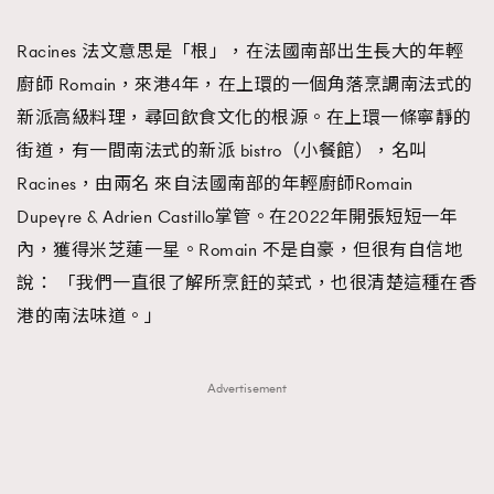
TRENDING
Racines 法文意思是「根」，在法國南部出生長大的年輕
#FigaroExhibition 群星力撐MF X Leung Mo《See
AFrenchMind
3
廚師 Romain，來港4年，在上環的一個角落烹調南法式的
You In My Dream》展覽
DressLikeAParisienne
1
新派高級料理，尋回飲食文化的根源。在上環一條寧靜的
EmpowerF
103
街道，有一間南法式的新派 bistro（小餐館），名叫
FashionWeek
191
Racines，由兩名 來自法國南部的年輕廚師Romain
FigaroAesthetic
308
Dupeyre & Adrien Castillo掌管。在2022年開張短短一年
FigaroAstrology
416
內，獲得米芝蓮一星。Romain 不是自豪，但很有自信地
FigaroBeauty
424
說： 「我們一直很了解所烹飪的菜式，也很清楚這種在香
FigaroBeautyRitual
7
港的南法味道。」
FigaroCeleb
547
#FigaroExhibition Wyman 揭曉 Figaro Exhibition
FigaroCinéma
281
Advertisement
第二站！
FigaroDigitalCover
17
FigaroExhibition
12
FigaroExpert
1