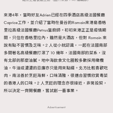
時裝心理學
2
當巨蟹座遇上處女座 Tyson Yoshi x 林家謙
煲劇日常
334
來港4年，當時好友Adrien已經在四季酒店高級法國餐廳
玩物壯志
1
Caprice工作，並介紹了當時在曼谷的Romain來港島香格
里拉高級法國餐廳Petrus當廚師。初初來港正正是疫情期
間，只住在香格里拉內，雖然是大酒店，但對 Romain 來
說有點不習慣及乏味。2 人從小就認識，一起在法國南部
多間著名高級餐廳打滾了 10 幾年，法國南部的菜系，沒
有北部的那麼油膩。地中海飲食文化圈較多數採用橄欖
油，牛油或濃濃的忌廉亦只是用來點綴。北方比較喜歡吃
本人已詳閱並同意遵守本文列明條款及細則。 請瀏覽
(
nmg.com.hk/privacy
) 閱讀本公司的私隱政策聲明。
肉，南法善於烹飪海鮮，口味清雅，很適合習慣欣賞粵菜
本人願意接收新傳媒集團的最新消息及其他宣傳資訊，本人同意
的香港人的口味。2 人烹飪的理念亦很接近，非常投契，
新傳媒集團使用本人的個人資料於任何推廣用途。
所以決定一齊開餐廳，嘗試創一番事業。
Advertisement