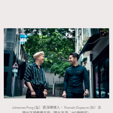
FigaroTalk
48
FigaroWatch
83
Grooming&Fitness
38
HommesFashion
2
HommeStyle
132
NoBagNoLife
349
People
53
#FigaroIssue 專訪陳漢娜Hanna與Takuro｜模特
TheFrenchWay
145
情侶談愛情
VAxChowSangSang
4
WatchesWonder&Beyond
21
WatchesWonder&Beyond
1
向ChanelN°5致敬
1
大時代小事情
42
時尚熱話
537
Johannes Pong (左）資深傳媒人， Romain Dupeyre (右）法
時尚配飾
297
籍米芝蓮餐廳主廚（圖片來源：MF編輯部）