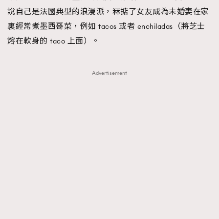
說自己是法國典型的浪漫派，冧掂了女友成為未婚妻在家
裏經常煮墨西哥菜，例如 tacos 或者 enchiladas（將芝士
熔在軟身的 taco 上面）。
Advertisement