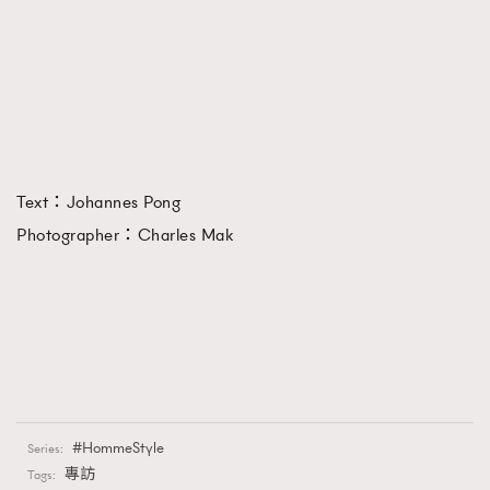
Text：Johannes Pong
Photographer：Charles Mak
HommeStyle
Series:
專訪
Tags: