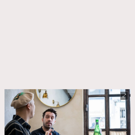
About us
Collaboration Opportunity
Disclaimer
Privacy
New Media Group
|
Madame Figaro editions:
France
|
Greece
|
Japan
|
Portugal
|
Spain