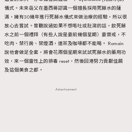
儀式。未來岳父在墨西哥認識一個擅長採用死藤水的薩
滿，擁有30幾年進行死藤水儀式來做治療的經驗，所以很
放心去嘗試。曾聽說過如果不想嘔吐或肚瀉的話，飲死藤
水之前一個禮拜（有些人說是要前幾個星期）要齋戒，不
吃肉、禁行房、禁煙酒，連茶及咖啡都不能喝。 Romain
說他會做足全套，將會花兩個星期來試試死藤水的藥用功
效，來一個靈性上的排毒 reset，然後回港努力貢獻佳餚
及這個美食之都。
Advertisement