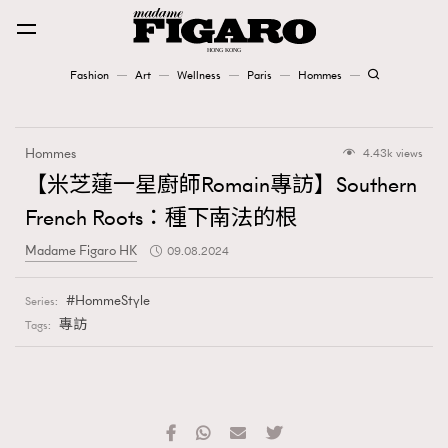
Fashion
Art
Wellness
Paris
Hommes
Fashion
Hommes
4.43k views
Art
【米芝蓮一星廚師Romain專訪】Southern
French Roots：種下南法的根
Wellness
Madame Figaro HK
09.08.2024
Karena Lam is On Our Cover
HommeStyle
Series:
Paris
專訪
Tags:
Hommes