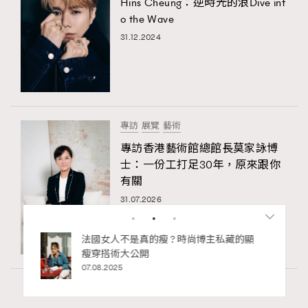
Hins Cheung：逆時光的浪Dive int
o the Wave
31.12.2024
專訪
展覽
藝術
專訪香港藝術館總館長莫家詠博
士：一份工打足30年，原來跟你
有關
31.07.2026
私藏的顯
別再用酒精消毒皮革！6個清潔手袋小技
巧，讓你更愛惜你的手袋
02.06.2025