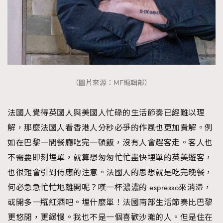
（圖片來源：MF編輯部）
法國人覺得英國人與美國人忙碌的生活節奏已經難以理
解，那麼法國人看香港人分秒必爭的作風也更加費解。例
如在巴黎一間餐廳吃完一頓飯，沒有人會趕客走。客人也
不需要即刻埋單，就算想匆匆忙忙盡快埋單的英美遊客，
也很難會引到侍應的注意。法國人的思想就是吃完晚餐，
何必急急忙忙地離開呢？嘆一杯濃濃的 espresso來消滯，
或開多一瓶紅酒吧。埋什麼單！法國南部生活節奏比巴黎
更悠閒，更緩慢。我也不是一個喜歡沙灘的人。但是住在
TRENDING