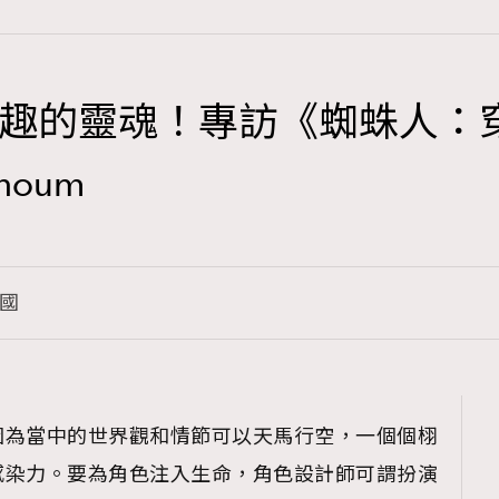
趣的靈魂！專訪《蜘蛛人：
TRENDING
houm
3
AFrenchMind
1
DressLikeAParisienne
國
103
EmpowerF
191
FashionWeek
308
FigaroAesthetic
因為當中的世界觀和情節可以天馬行空，一個個栩
感染力。要為角色注入生命，角色設計師可謂扮演