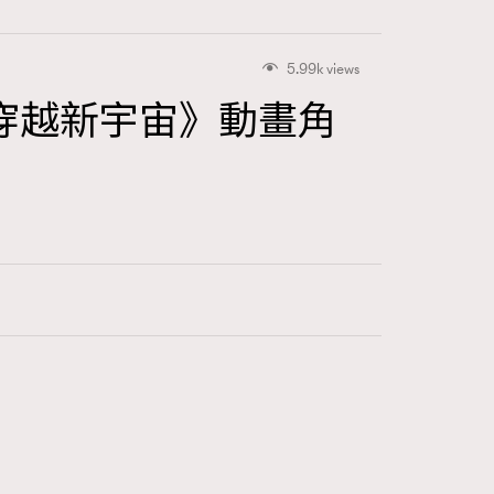
5.99k views
穿越新宇宙》動畫角
416
FigaroAstrology
424
FigaroBeauty
7
FigaroBeautyRitual
547
FigaroCeleb
281
FigaroCinéma
17