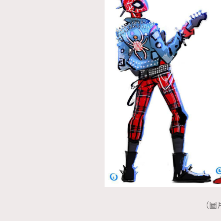
AFrenchMind
D
（圖片