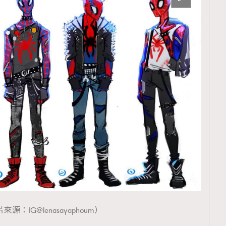
TRENDING
ressLikeAParisienne
Empower
FigaroAesthetic
來源：IG@lenasayaphoum）