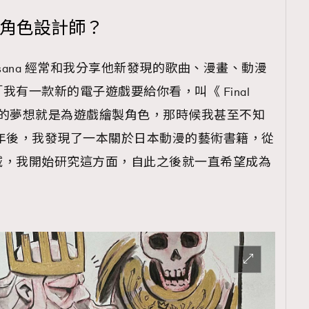
為角色設計師？
nsana 經常和我分享他新發現的歌曲、漫畫、動漫
覽(
nmg.com.hk/privacy
) 閱讀本
有一款新的電子遊戲要給你看，叫《 Final
資訊，本人同意新傳媒集團使用
起，我的夢想就是為遊戲繪製角色，那時候我甚至不知
年後，我發現了一本關於日本動漫的藝術書籍，從
域，我開始研究這方面，自此之後就一直希望成為