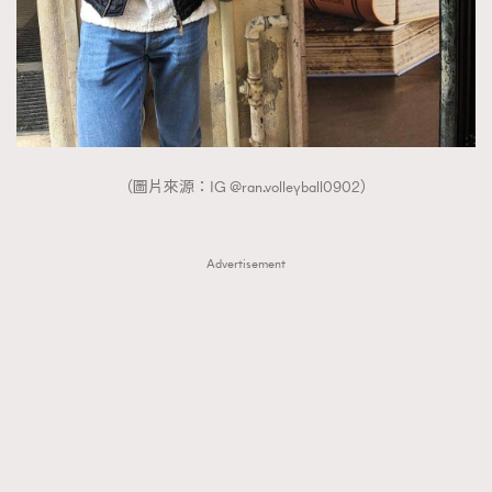
About us
Collaboration Opportunity
Disclaimer
Privacy
New Media Group
|
Madame Figaro editions:
France
|
Greece
|
Japan
|
Portugal
|
Spain
（圖片來源：IG @ran.volleyball0902）
Advertisement