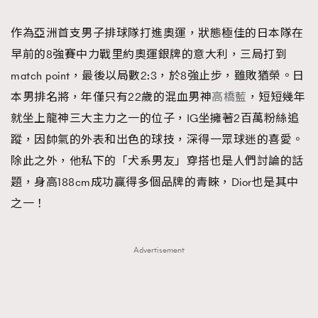
TRENDING
作為亞洲首支男子排球隊打進奧運，狀態極佳的日本隊在
#FigaroExhibition 群星力撐MF X Leung Mo《See
AFrenchMind
3
早前的8強賽中力戰里約奧運銀牌的意大利，三局打到
You In My Dream》展覽
DressLikeAParisienne
1
match point，最後以局數2:3，於8強止步，雖敗猶榮。日
EmpowerF
103
本男排名將，年僅只有22歲的混血男神
高橋藍
，短短幾年
FashionWeek
191
就坐上龍神三大主力之一的位子，IG坐擁著2百萬粉絲追
FigaroAesthetic
308
蹤，因帥氣的外表和出色的球技，深得一眾球迷的喜愛。
FigaroAstrology
416
除此之外，他私下的「犬系男友」穿搭也是人們討論的話
FigaroBeauty
424
題，身高188cm成功贏得多個品牌的青睞，Dior也是其中
FigaroBeautyRitual
7
之一！
FigaroCeleb
547
#FigaroExhibition Wyman 揭曉 Figaro Exhibition
FigaroCinéma
281
Advertisement
第二站！
FigaroDigitalCover
17
FigaroExhibition
12
FigaroExpert
1