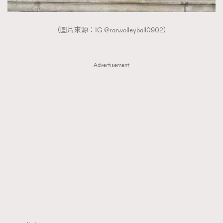
（圖片來源：IG @ran.volleyball0902）
Advertisement