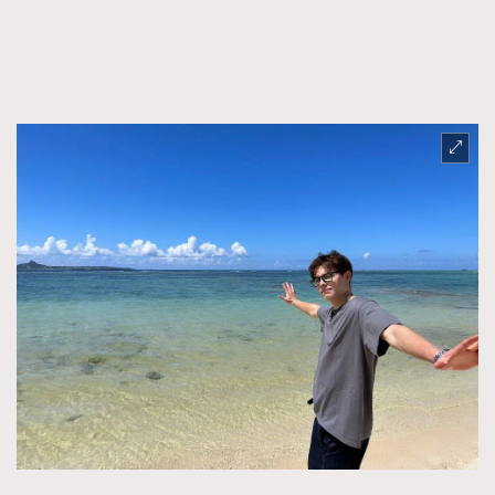
FigaroTalk
48
FigaroWatch
83
Grooming&Fitness
38
HommesFashion
2
HommeStyle
132
NoBagNoLife
349
People
53
#FigaroIssue 專訪陳漢娜Hanna與Takuro｜模特
TheFrenchWay
145
情侶談愛情
VAxChowSangSang
4
WatchesWonder&Beyond
21
WatchesWonder&Beyond
1
向ChanelN°5致敬
1
大時代小事情
42
時尚熱話
537
時尚配飾
297