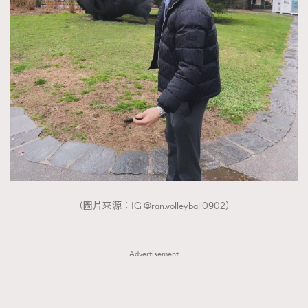
（圖片來源：IG @ran.volleyball0902）
Advertisement