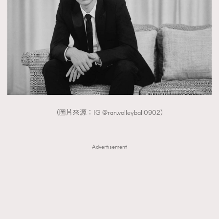
（圖片來源：IG @ran.volleyball0902）
Advertisement