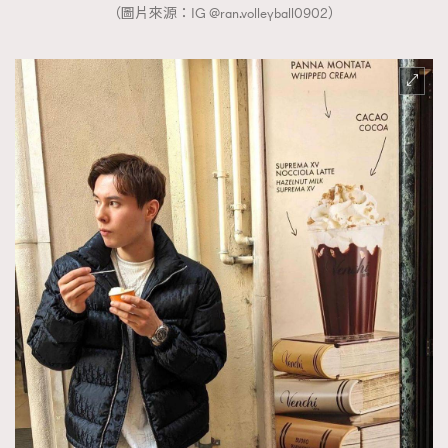
（圖片來源：IG @ran.volleyball0902）
時裝心理學
2
當巨蟹座遇上處女座 Tyson Yoshi x 林家謙
煲劇日常
334
玩物壯志
1
本人已詳閱並同意遵守本文列明條款及細則。 請瀏覽
(
nmg.com.hk/privacy
) 閱讀本公司的私隱政策聲明。
本人願意接收新傳媒集團的最新消息及其他宣傳資訊，本人同意
新傳媒集團使用本人的個人資料於任何推廣用途。