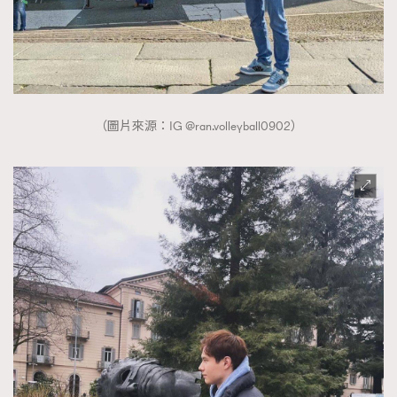
AFrenchMind
DressLikeAParisienne
EmpowerF
FashionWeek
FigaroAesthetic
（圖片來源：IG @ran.volleyball0902）