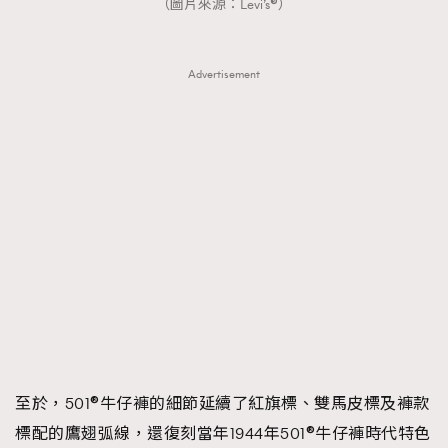
（圖片來源：Levi’s®）
Advertisement
至於，501®牛仔褲的細節延續了紅旗標、雙馬皮標及褲款
標配的鷹翅弧線，還復刻當年1944年501®牛仔褲時代特色