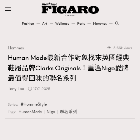
Fashion
Art
Wellness
Paris
Hommes
Fashion
Hommes
5.66k views
Art
Human Made最新合作對象找來英國經典
鞋履品牌Clarks Originals！重溫Nigo愛牌
Wellness
最值得回味的聯名系列
Karena Lam is On Our Cover
Tony Lee
17.01.2025
Paris
HommeStyle
Series:
HumanMade
Nigo
聯名系列
Tags:
Hommes