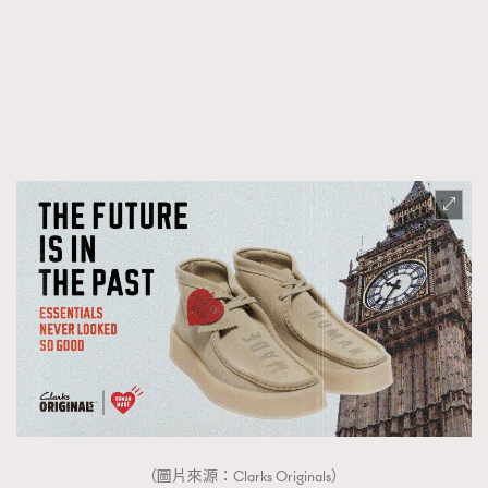
FigaroFrancais
41
FigaroGadget
1
FigaroHealth
647
FigaroHub
128
FigaroIcon
68
法國五月French May專訪四位香港文藝代表
FigaroInsight
156
FigaroIssue
271
FigaroJewellery
87
FigaroLifestyle
230
FigaroLove
89
FigaroMasterclass
20
FigaroMusic
90
FigaroStyle
89
#FigaroIssue 容祖兒封面專訪｜追逐歌手夢
FigaroSubculture
14
（圖片來源：Clarks Originals）