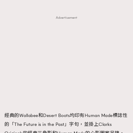
FigaroTalk
48
FigaroWatch
83
Advertisement
Grooming&Fitness
38
HommesFashion
2
HommeStyle
132
NoBagNoLife
349
People
53
#FigaroIssue 專訪陳漢娜Hanna與Takuro｜模特
TheFrenchWay
145
情侶談愛情
VAxChowSangSang
4
WatchesWonder&Beyond
21
WatchesWonder&Beyond
1
向ChanelN°5致敬
1
大時代小事情
42
經典的Wallabee和Desert Boots均印有Human Made標誌性
時尚熱話
537
的「The Future is in the Past」字句，並掛上Clarks
時尚配飾
297