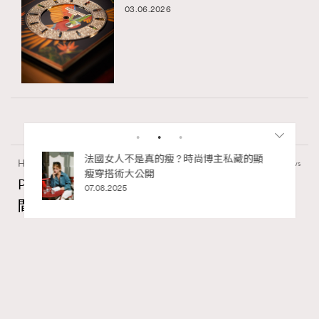
03.06.2026
私藏的顯
別再用酒精消毒皮革！6個清潔手袋小技
Hommes
50.15k views
巧，讓你更愛惜你的手袋
Patek Philippe「珍稀手工藝2026」展覽 以時
02.06.2025
間守護匠心
Maria Leung
03.06.2026
FigaroWatch
Series:
RECOMMENDED
PatekPhilippe
展覽
手錶
Tags: