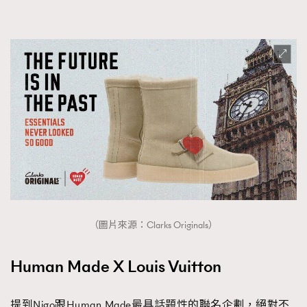
About us
Collaboration Opportunity
Disclaimer
Privacy
New Media Group
|
Madame Figaro editions:
France
|
Greece
|
Japan
|
Portugal
|
Spain
（圖片來源：Clarks Originals）
Human Made X Louis Vuitton
提到Nigo跟Human Made最具話題性的聯名企劃，絕對不