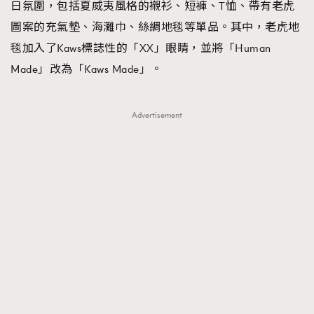
日氛圍，包括夏威夷風格的襯衫、短褲、T恤、帶有老虎
圖案的充氣墊、海灘巾、絲綢地毯等單品。其中，老虎地
毯加入了Kaws標誌性的「XX」眼睛，並將「Human
Made」改為「Kaws Made」。
Advertisement