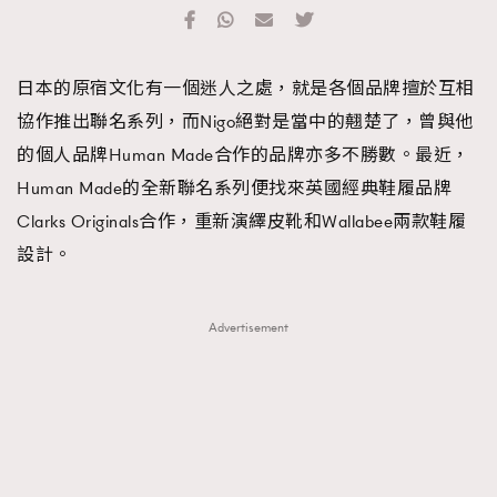
TRENDING
#FigaroExhibition 群星力撐MF X Leung Mo《See
AFrenchMind
3
日本的原宿文化有一個迷人之處，就是各個品牌擅於互相
You In My Dream》展覽
DressLikeAParisienne
1
協作推出聯名系列，而Nigo絕對是當中的翹楚了，曾與他
EmpowerF
103
的個人品牌Human Made合作的品牌亦多不勝數。最近，
FashionWeek
191
Human Made的全新聯名系列便找來英國經典鞋履品牌
FigaroAesthetic
308
Clarks Originals合作，重新演繹皮靴和Wallabee兩款鞋履
FigaroAstrology
416
設計。
FigaroBeauty
424
FigaroBeautyRitual
7
Advertisement
FigaroCeleb
547
#FigaroExhibition Wyman 揭曉 Figaro Exhibition
FigaroCinéma
281
第二站！
FigaroDigitalCover
17
FigaroExhibition
12
FigaroExpert
1