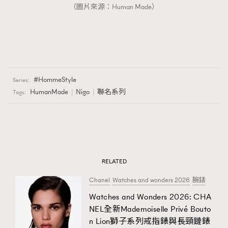
（圖片來源：Human Made）
HommeStyle
Series:
HumanMade
Nigo
聯名系列
Tags:
RELATED
Chanel
Watches and wonders 2026
腕錶
Watches and Wonders 2026: CHA
NEL全新Mademoiselle Privé Bouto
n Lion獅子系列戒指錶與長頸鏈錶