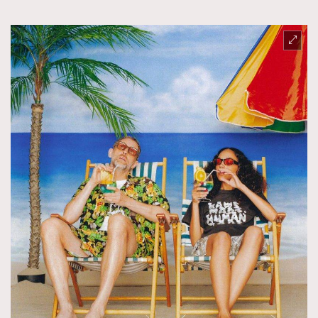
TRENDING
AFrenchMind
DressLikeAParisienne
EmpowerF
FashionWeek
FigaroAesthetic