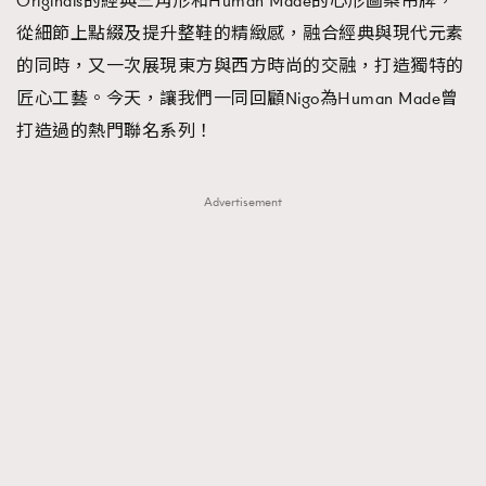
Originals的經典三角形和Human Made的心形圖案吊牌，
時裝心理學
2
從細節上點綴及提升整鞋的精緻感，融合經典與現代元素
當巨蟹座遇上處女座 Tyson Yoshi x 林家謙
煲劇日常
334
的同時，又一次展現東方與西方時尚的交融，打造獨特的
玩物壯志
1
匠心工藝。今天，讓我們一同回顧Nigo為Human Made曾
打造過的熱門聯名系列！
Advertisement
本人已詳閱並同意遵守本文列明條款及細則。 請瀏覽
(
nmg.com.hk/privacy
) 閱讀本公司的私隱政策聲明。
本人願意接收新傳媒集團的最新消息及其他宣傳資訊，本人同意
新傳媒集團使用本人的個人資料於任何推廣用途。