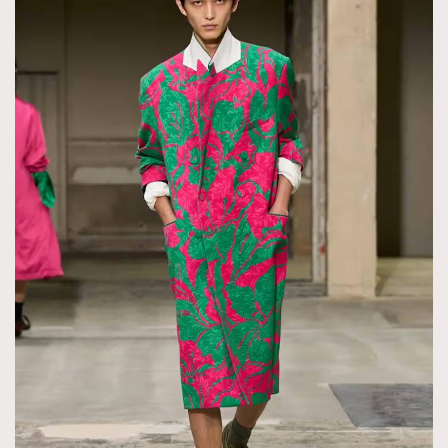
AFrenchMind
DressLikeAParisienne
EmpowerF
FashionWeek
FigaroAesthetic