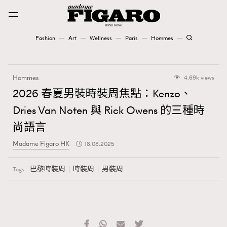
Fashion
Art
Wellness
Paris
Hommes
Fashion
Hommes
4.69k views
Art
2026 春夏男裝時裝周焦點：Kenzo、
Dries Van Noten 與 Rick Owens 的三種時
Wellness
尚語言
Karena Lam is On Our Cover
Madame Figaro HK
18.08.2025
Paris
巴黎時裝周
時裝周
男裝周
Tags:
Hommes