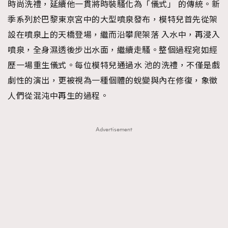
時尚洗禮，延續他一貫將時裝騷化為「儀式」 的傳統。新
季系列於巴黎東京宮中的大型噴泉發布，模特兒首先從架
設在噴泉上的天橋登場，繼而沿攀爬架落 入水中，再浸入
噴泉，全身濕透後步出水面，繼續走騷。整個過程宛如經
歷一場重生儀式。每位模特兒通過水 池的洗禮，不僅是戲
劇性的演出，更被視為一種個體的蛻變與內在修復，象徵
人們從混沌中再生的過程。
Advertisement