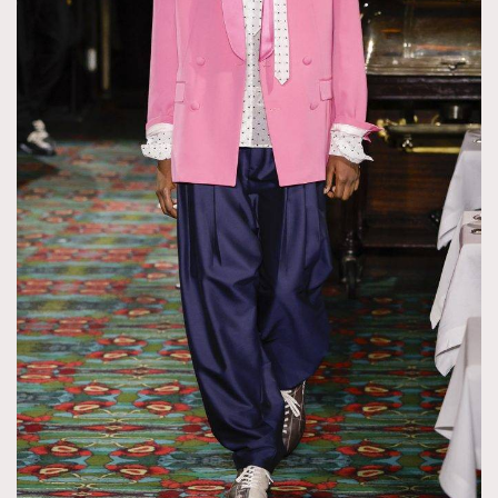
FigaroTalk
48
FigaroWatch
83
Grooming&Fitness
38
HommesFashion
2
HommeStyle
132
NoBagNoLife
349
People
53
#FigaroIssue 專訪陳漢娜Hanna與Takuro｜模特
TheFrenchWay
145
情侶談愛情
VAxChowSangSang
4
WatchesWonder&Beyond
21
WatchesWonder&Beyond
1
向ChanelN°5致敬
1
大時代小事情
42
時尚熱話
537
時尚配飾
297