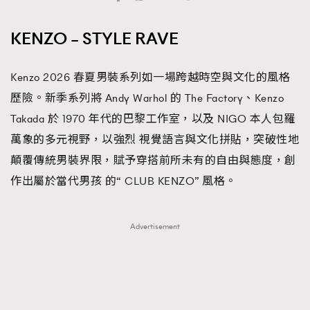
TRENDING
KENZO – STYLE RAVE
#FigaroExhibition 群星力撐MF X Leung Mo《See
AFrenchMind
3
You In My Dream》展覽
DressLikeAParisienne
1
Kenzo 2026 春夏男裝系列如一場跨越時空與文化的風格
EmpowerF
103
歷險。新季系列將 Andy Warhol 的 The Factory、Kenzo
FashionWeek
191
Takada 於 1970 年代的巴黎工作室，以及 NIGO 本人包羅
FigaroAesthetic
308
萬象的多元視野，以強烈 視覺語言與文化拼貼，突破性地
FigaroAstrology
415
顛覆傳統男裝界限，賦予穿搭前所未有的自由與態度，創
FigaroBeauty
424
作出屬於當代男孩 的“ CLUB KENZO” 風格。
FigaroBeautyRitual
7
FigaroCeleb
547
Advertisement
#FigaroExhibition Wyman 揭曉 Figaro Exhibition
FigaroCinéma
281
第二站！
FigaroDigitalCover
17
FigaroExhibition
12
FigaroExpert
1