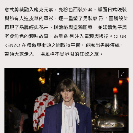
About us
Collaboration Opportunity
Disclaimer
Privacy
意式剪裁融入龐克元素，亮粉色西裝外套、緞面日式晚裝
New Media Group
|
Madame Figaro editions:
France
|
Greece
與飾有人造皮草的罩衫，逐一重塑了男裝廓 形。圖騰設計
|
Japan
|
Portugal
|
Spain
再現了品牌經典花卉、棋盤格與塗鴉圖案，並延續兔子與
老虎角色的趣味故事，為新系 列注入童趣與叛逆。CLUB
KENZO 在精緻與街頭之間取得平衡，跳脫出男裝傳統，
帶領大家走入一 場風格不受界限的狂歡之旅。