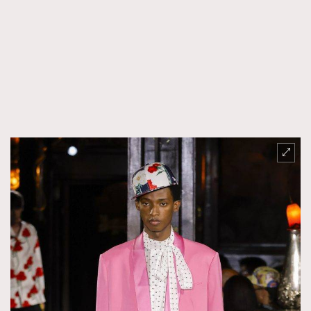
FigaroFrancais
41
FigaroGadget
1
FigaroHealth
647
FigaroHub
128
FigaroIcon
68
法國五月French May專訪四位香港文藝代表
FigaroInsight
156
FigaroIssue
270
FigaroJewellery
86
FigaroLifestyle
230
FigaroLove
89
FigaroMasterclass
20
FigaroMusic
90
FigaroStyle
89
#FigaroIssue 容祖兒封面專訪｜追逐歌手夢
FigaroSubculture
14