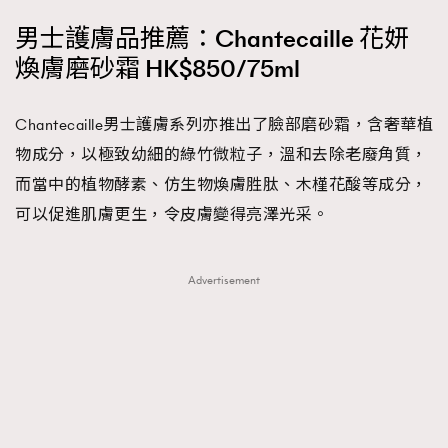
男士護膚品推薦：Chantecaille 花妍
煥膚磨砂霜 HK$850/75ml
Chantecaille男士護膚系列亦推出了臉部磨砂霜，含奢華植
物成分，以極致幼細的綠竹微粒子，溫和去除老廢角質，
而當中的植物酵素、仿生物煥膚胜肽、木槿花酸等成分，
可以促進肌膚更生，令皮膚變得亮澤光采。
Advertisement