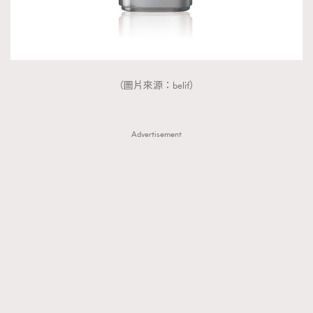
（圖片來源：belif）
Advertisement