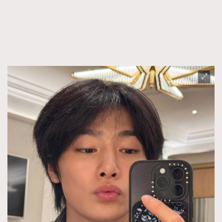
FigaroFrancais
41
FigaroGadget
1
FigaroHealth
647
FigaroHub
128
FigaroIcon
68
法國五月French May專訪四位香港文藝代表
FigaroInsight
156
FigaroIssue
271
FigaroJewellery
87
FigaroLifestyle
230
FigaroLove
89
FigaroMasterclass
20
FigaroMusic
90
FigaroStyle
89
#FigaroIssue 容祖兒封面專訪｜追逐歌手夢
FigaroSubculture
14