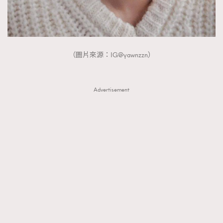
（圖片來源：IG@yawnzzn）
Advertisement