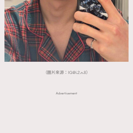
FigaroTalk
48
FigaroWatch
83
Grooming&Fitness
38
HommesFashion
2
HommeStyle
132
NoBagNoLife
349
People
53
#FigaroIssue 專訪陳漢娜Hanna與Takuro｜模特
TheFrenchWay
145
情侶談愛情
（圖片來源：
IG@i.2.n.8
）
VAxChowSangSang
4
WatchesWonder&Beyond
21
WatchesWonder&Beyond
Advertisement
1
向ChanelN°5致敬
1
大時代小事情
42
時尚熱話
537
時尚配飾
297