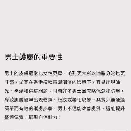
時裝心理學
2
當巨蟹座遇上處女座 Tyson Yoshi x 林家謙
煲劇日常
334
玩物壯志
1
男士護膚的重要性
男士的皮膚通常比女性更厚，毛孔更大所以油脂分泌也更
本人已詳閱並同意遵守本文列明條款及細則。 請瀏覽
旺盛，尤其在香港這種高溫潮濕的環境下，容易出現油
(
nmg.com.hk/privacy
) 閱讀本公司的私隱政策聲明。
光、黑頭和痘痘問題。同時許多男士因忽略保濕和防曬，
本人願意接收新傳媒集團的最新消息及其他宣傳資訊，本人同意
新傳媒集團使用本人的個人資料於任何推廣用途。
導致肌膚過早出現乾燥、細紋或老化現象。其實只要通過
簡單而有效的護膚步驟，男士不僅能改善膚質，還能提升
整體氣質，展現自信魅力！