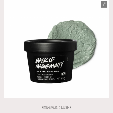
AFrenchMind
DressLikeAParisienne
EmpowerF
FashionWeek
FigaroAesthetic
（圖片來源：LUSH）