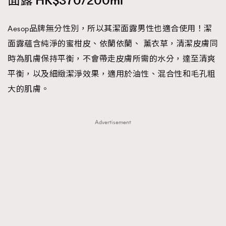
面露 HK$370/200ml
Aesop品牌無分性別，所以其潔面露男性也適合使用！潔
面露蘊含純淨的蜜柑皮、依蘭依蘭、 薰衣草，清潔皮膚同
時為肌膚保持平衡，不會帶走皮膚所需的水分，達至清爽
平衡，以及細緻潔淨效果，適用於油性、混合性和毛孔粗
大的肌膚。
Advertisement