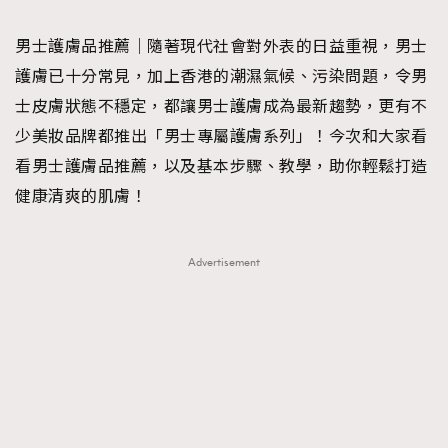
TRENDING
男士護膚品推薦｜隨著現代社會對外表的日益重視，男士
#FigaroExhibition 群星力撐MF X Leung Mo《See
AFrenchMind
3
護膚已十分常見，加上香港的潮濕氣候、污染問題，令男
You In My Dream》展覽
DressLikeAParisienne
1
士皮膚狀態不穩定，都讓男士護膚成為最新趨勢，更有不
EmpowerF
103
少美妝品牌都推出「男士專屬護膚系列」！今次和大家看
FashionWeek
191
看男士護膚品推薦，以及基本步驟、教學，助你輕鬆打造
FigaroAesthetic
308
健康清爽的肌膚！
FigaroAstrology
415
FigaroBeauty
424
Advertisement
FigaroBeautyRitual
7
FigaroCeleb
547
#FigaroExhibition Wyman 揭曉 Figaro Exhibition
FigaroCinéma
281
第二站！
FigaroDigitalCover
17
FigaroExhibition
12
FigaroExpert
1