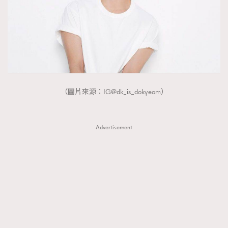
（圖片來源：IG@dk_is_dokyeom）
Advertisement