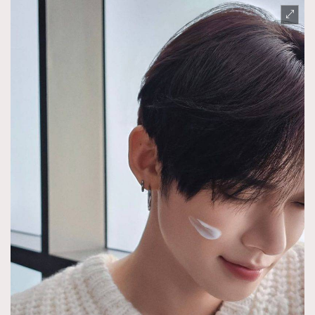
About us
Collaboration Opportunity
Disclaimer
Privacy
New Media Group
|
Madame Figaro editions:
France
|
Greece
|
Japan
|
Portugal
|
Spain