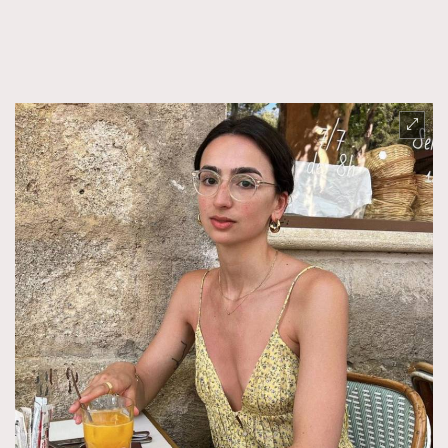
FigaroFrancais
41
FigaroGadget
1
FigaroHealth
647
FigaroHub
128
FigaroIcon
68
法國五月French May專訪四位香港文藝代表
FigaroInsight
156
FigaroIssue
271
FigaroJewellery
87
FigaroLifestyle
230
FigaroLove
89
FigaroMasterclass
20
FigaroMusic
90
FigaroStyle
89
#FigaroIssue 容祖兒封面專訪｜追逐歌手夢
FigaroSubculture
14