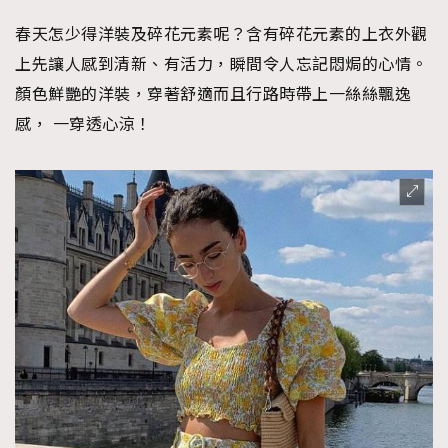
春天怎少得洋裝及碎花元素呢？含有碎花元素的上衣外觀
上先讓人感到清新、有活力，瞬間令人忘記悶焗的心情。
顏色鮮艷的洋裝，穿著舒適而且行路時帶上一絲絲飄逸
感， 一穿透心涼！