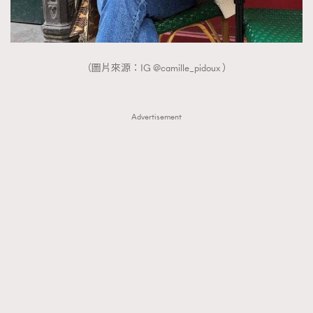
（圖片來源：IG @camille_pidoux ）
Advertisement