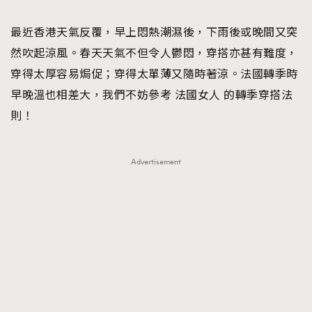
TRENDING
最近香港天氣反覆，早上悶熱潮濕後，下雨後或晚間又突
#FigaroExhibition 群星力撐MF X Leung Mo《See
AFrenchMind
3
然吹起涼風。春天天氣不但令人鬱悶，穿搭亦甚有難度，
You In My Dream》展覽
DressLikeAParisienne
1
穿得太厚容易焗促；穿得太單薄又隨時著涼。法國轉季時
EmpowerF
103
早晚溫也相差大，我們不妨參考 法國女人 的轉季穿搭法
FashionWeek
191
則！
FigaroAesthetic
308
FigaroAstrology
416
Advertisement
FigaroBeauty
424
FigaroBeautyRitual
7
FigaroCeleb
547
#FigaroExhibition Wyman 揭曉 Figaro Exhibition
FigaroCinéma
281
第二站！
FigaroDigitalCover
17
FigaroExhibition
12
FigaroExpert
1