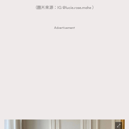
（圖片來源：IG @lucie.rose.mahe ）
Advertisement