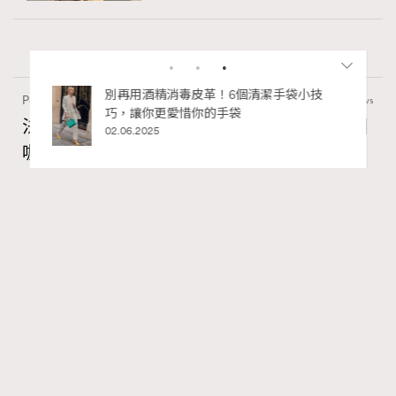
私藏的顯
別再用酒精消毒皮革！6個清潔手袋小技
Paris
56.13k views
巧，讓你更愛惜你的手袋
法國人用「碗」喝咖啡？4個不為人知的法國
02.06.2025
咖啡文化
Ankie Pang
31.07.2026
TheFrenchWay
Series:
RECOMMENDED
咖啡
法國女人
法國文化
Tags: