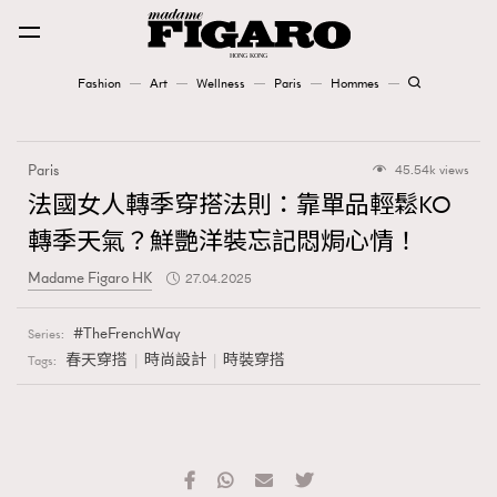
Fashion
Art
Wellness
Paris
Hommes
Fashion
Paris
45.54k views
Art
法國女人轉季穿搭法則：靠單品輕鬆KO
轉季天氣？鮮艷洋裝忘記悶焗心情！
Wellness
Madame Figaro HK
27.04.2025
Karena Lam is On Our Cover
TheFrenchWay
Series:
Paris
春天穿搭
時尚設計
時裝穿搭
Tags:
Hommes