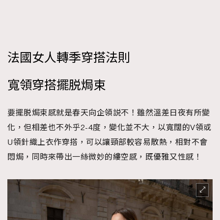
時裝心理學
2
當巨蟹座遇上處女座 Tyson Yoshi x 林家謙
煲劇日常
334
玩物壯志
1
法國女人轉季穿搭法則
寬領穿搭擺脱焗束
要擺脱焗束感就是春天向企領説不！雖然溫差日夜有所變
化，但相差也不外乎2-4度，變化並不大，以寬闊的V領或
本人已詳閱並同意遵守本文列明條款及細則。 請瀏覽
U領針織上衣作穿搭，可以讓頸部較容易散熱，相對不會
(
nmg.com.hk/privacy
) 閱讀本公司的私隱政策聲明。
悶焗，同時來帶出一絲微妙的縷空感，既優雅又性感！
本人願意接收新傳媒集團的最新消息及其他宣傳資訊，本人同意
新傳媒集團使用本人的個人資料於任何推廣用途。