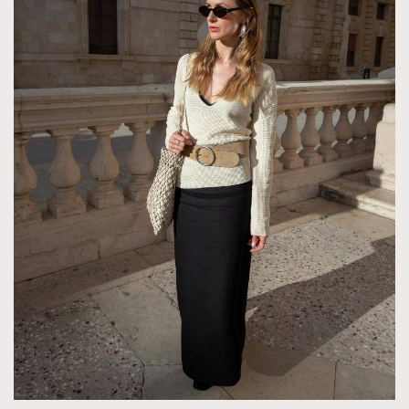
About us
Collaboration Opportunity
Disclaimer
Privacy
New Media Group
|
Madame Figaro editions:
France
|
Greece
|
Japan
|
Portugal
|
Spain