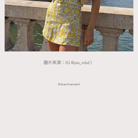
TRENDING
AFrenchMind
DressLikeAParisienne
EmpowerF
FashionWeek
FigaroAesthetic
圖片來源：IG @pia_mbd ）
Advertisement