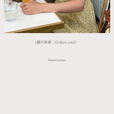
FigaroTalk
48
FigaroWatch
83
Grooming&Fitness
38
HommesFashion
2
HommeStyle
132
NoBagNoLife
349
( 圖片來源：IG @pia_mbd ）
People
53
#FigaroIssue 專訪陳漢娜Hanna與Takuro｜模特
TheFrenchWay
145
情侶談愛情
Advertisement
VAxChowSangSang
4
WatchesWonder&Beyond
21
WatchesWonder&Beyond
1
向ChanelN°5致敬
1
大時代小事情
42
時尚熱話
537
時尚配飾
297