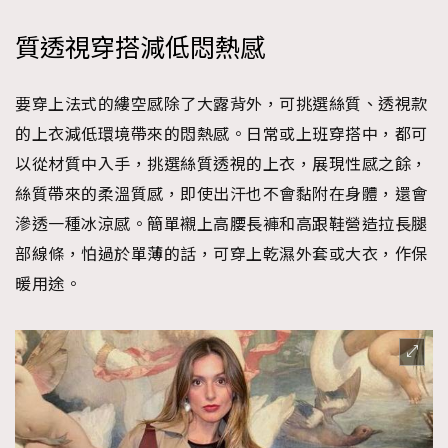
質透視穿搭減低悶熱感
要穿上法式的縷空感除了大露背外，可挑選絲質、透視款
的上衣減低環境帶來的悶熱感。日常或上班穿搭中，都可
以從材質中入手，挑選絲質透視的上衣，展現性感之餘，
絲質帶來的柔溫質感，即使出汗也不會黏附在身體，還會
滲透一種冰涼感。簡單襯上高腰長褲和高跟鞋營造拉長腿
部線條，怕過於單薄的話，可穿上乾濕外套或大衣，作保
暖用途。