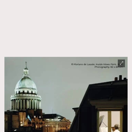
FigaroFrancais
41
FigaroGadget
1
FigaroHealth
647
FigaroHub
128
FigaroIcon
68
法國五月French May專訪四位香港文藝代表
FigaroInsight
156
FigaroIssue
271
FigaroJewellery
87
FigaroLifestyle
230
FigaroLove
89
FigaroMasterclass
20
FigaroMusic
90
FigaroStyle
89
#FigaroIssue 容祖兒封面專訪｜追逐歌手夢
FigaroSubculture
14