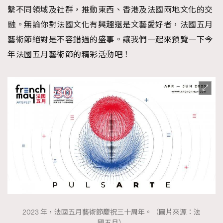
繫不同領域及社群，推動東西、香港及法國兩地文化的交
About us
Collaboration Opportunity
Disclaimer
Privacy
融。無論你對法國文化有興趣還是文藝愛好者，法國五月
New Media Group
|
Madame Figaro editions:
France
|
Greece
藝術節絕對是不容錯過的盛事。讓我們一起來預覽一下今
|
Japan
|
Portugal
|
Spain
年法國五月藝術節的精彩活動吧！
2023 年，法國五月藝術節慶祝三十周年。（圖片來源：法
國五月）