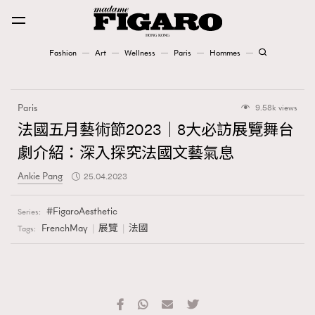
Fashion
Art
Wellness
Paris
Hommes
Fashion
Paris
9.58k views
Art
法國五月藝術節2023｜8大必訪展覽舞台
劇介紹：深入探究法國文藝氣息
Wellness
Ankie Pang
25.04.2023
Karena Lam is On Our Cover
FigaroAesthetic
Series:
Paris
FrenchMay
展覽
法國
Tags:
Hommes