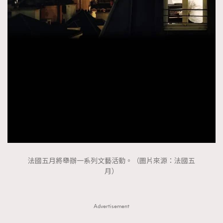
FigaroTalk
48
FigaroWatch
83
Grooming&Fitness
38
HommesFashion
2
HommeStyle
132
NoBagNoLife
349
People
53
#FigaroIssue 專訪陳漢娜Hanna與Takuro｜模特
TheFrenchWay
145
情侶談愛情
VAxChowSangSang
4
WatchesWonder&Beyond
21
WatchesWonder&Beyond
1
法國五月將舉辦一系列文藝活動。（圖片來源：法國五
月）
向ChanelN°5致敬
1
大時代小事情
42
時尚熱話
537
Advertisement
時尚配飾
297