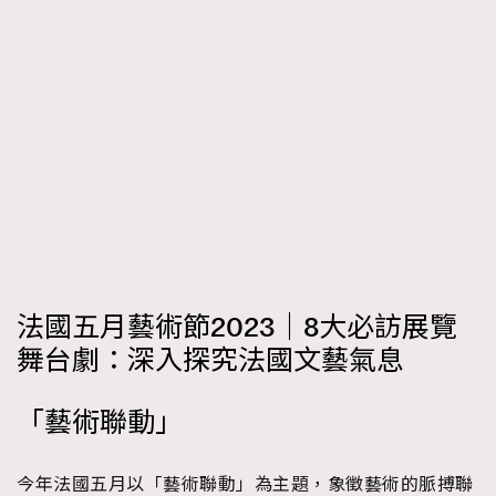
時裝心理學
2
當巨蟹座遇上處女座 Tyson Yoshi x 林家謙
煲劇日常
334
玩物壯志
1
本人已詳閱並同意遵守本文列明條款及細則。 請瀏覽
法國五月藝術節2023｜8大必訪展覽
(
nmg.com.hk/privacy
) 閱讀本公司的私隱政策聲明。
舞台劇：深入探究法國文藝氣息
本人願意接收新傳媒集團的最新消息及其他宣傳資訊，本人同意
新傳媒集團使用本人的個人資料於任何推廣用途。
「藝術聯動」
今年法國五月以「藝術聯動」為主題，象徵藝術的脈搏聯