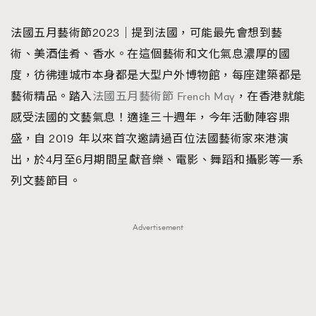
TRENDING
法國五月藝術節2023｜提到法國，可能最先會想到藝
#FigaroExhibition 群星力撐MF X Leung Mo《See
AFrenchMind
3
術、美酒佳肴、香水。在這個藝術和文化氣息濃厚的國
You In My Dream》展覽
DressLikeAParisienne
1
度，彷彿連城市本身都是大型户外博物館，每座建築都是
EmpowerF
103
藝術精品。踏入
法國五月藝術節 French May
，在香港就能
FashionWeek
191
感受法國的文藝氣息！適逢三十週年，今年活動陣容鼎
FigaroAesthetic
308
盛，自 2019 年以來首次邀請過百位法國藝術家來港演
FigaroAstrology
417
出，於4月至6月期間呈獻音樂、電影、舞蹈和攝影等一系
FigaroBeauty
424
列文藝節目。
FigaroBeautyRitual
7
FigaroCeleb
547
Advertisement
#FigaroExhibition Wyman 揭曉 Figaro Exhibition
FigaroCinéma
281
第二站！
FigaroDigitalCover
17
FigaroExhibition
12
FigaroExpert
1