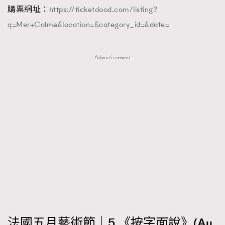
購票網址：
https://ticketdood.com/listing?
q=Mer+Calme&location=&category_id=&date=
Advertisement
法國五月藝術節｜5.《按字面說》(Au