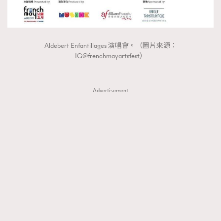
Aldebert Enfantillages 演唱會。（圖片來源：
IG@frenchmayartsfest）
Advertisement