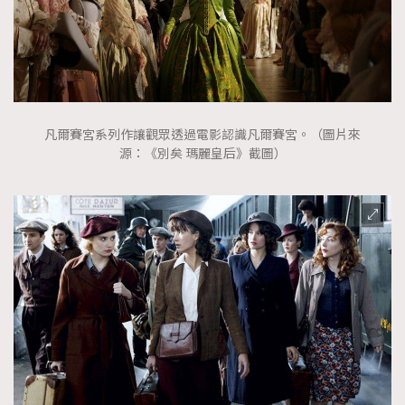
凡爾賽宮系列作讓觀眾透過電影認識凡爾賽宮。（圖片來
源：《別矣 瑪麗皇后》截圖）