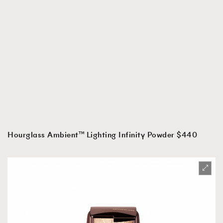
Hourglass Ambient™ Lighting Infinity Powder $440