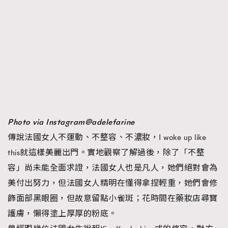
Photo via Instagram@adelefarine
傳說法國女人不運動、不整容、不濃妝，I woke up like
this就這樣美麗出門。實地觀察了解過後，除了「不整
容」尚未能全面求證，法國女人也是凡人，她們絕對會為
美付出努力，但法國女人精明在懂得拿捏輕重，她們會修
飾面部黑眼圈，但故意留點小雀斑；花時間在藥妝店尋寶
護膚，懶得塗上厚厚的粉底。