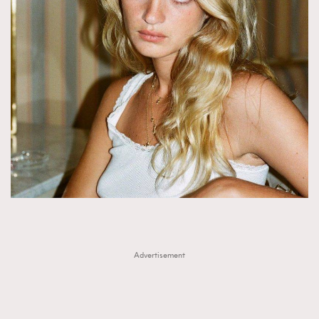
About us
Collaboration Opportunity
Disclaimer
Privacy
New Media Group
|
Madame Figaro editions:
France
|
Greece
|
Japan
|
Portugal
|
Spain
Advertisement