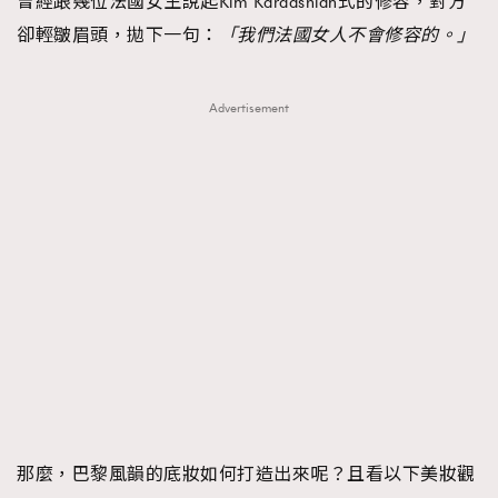
曾經跟幾位法國女生說起Kim Kardashian式的修容，對方
卻輕皺眉頭，拋下一句：
「我們法國女人不會修容的。」
Advertisement
那麼，巴黎風韻的底妝如何打造出來呢？且看以下美妝觀