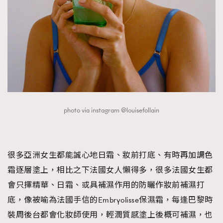
photo via instagram @louisefollain
很多亞洲女生都能誠心地日霜、妝前打底、有時再加調色
霜逐層塗上，相比之下法國女人懶得多，很多法國女生都
會只擇精華、日霜、或具補濕作用的防曬作妝前補濕打
底，像被喻為法國手信的Embryolisse保濕霜，每逢巴黎時
裝周後台都會化妝師使用，輕潤質感塗上後概可補濕，也