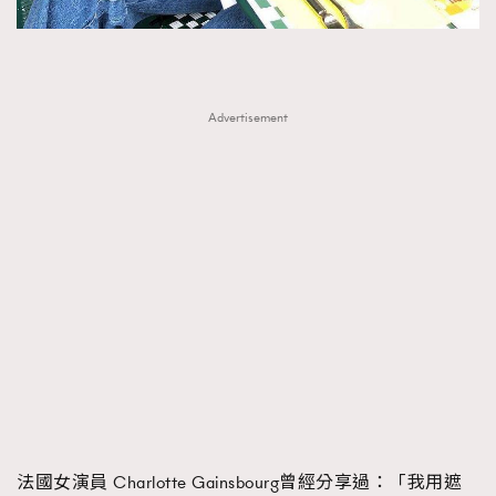
AFrenchMind
DressLikeAParisienne
EmpowerF
FashionWeek
FigaroAesthetic
Advertisement
法國女演員 Charlotte Gainsbourg曾經分享過：「我用遮