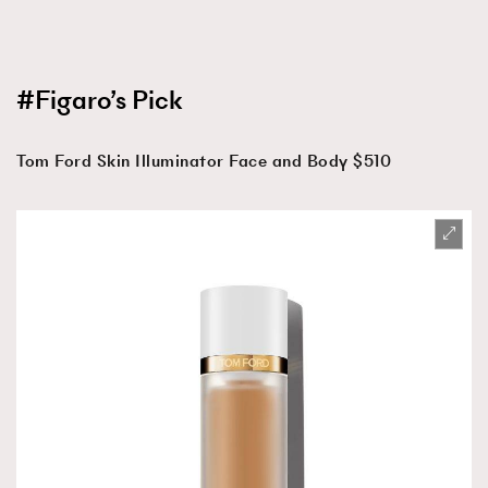
#Figaro’s Pick
Tom Ford Skin Illuminator Face and Body $510