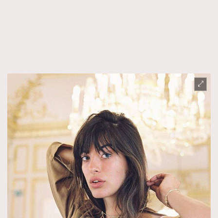
FigaroFrancais
41
FigaroGadget
1
FigaroHealth
647
FigaroHub
128
FigaroIcon
68
法國五月French May專訪四位香港文藝代表
FigaroInsight
156
FigaroIssue
271
FigaroJewellery
87
FigaroLifestyle
230
FigaroLove
89
FigaroMasterclass
20
FigaroMusic
90
FigaroStyle
89
#FigaroIssue 容祖兒封面專訪｜追逐歌手夢
FigaroSubculture
14