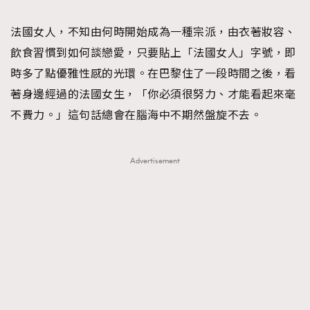
TRENDING
法國女人，不知由何時開始成為一種宗派，由衣著妝容、
#FigaroExhibition 群星力撐MF X Leung Mo《See
AFrenchMind
3
飲食習慣到如何談戀愛，只要貼上「法國女人」字號，即
You In My Dream》展覽
DressLikeAParisienne
1
時多了點優雅性感的光環。在巴黎住了一段時間之後，看
EmpowerF
103
著身邊經過的法國女生，「你必須很努力、才能看起來毫
FashionWeek
191
不費力。」這句話總會在腦海中不期然盤旋不去。
FigaroAesthetic
308
FigaroAstrology
415
Advertisement
FigaroBeauty
424
FigaroBeautyRitual
7
FigaroCeleb
547
#FigaroExhibition Wyman 揭曉 Figaro Exhibition
FigaroCinéma
281
第二站！
FigaroDigitalCover
17
FigaroExhibition
12
FigaroExpert
1