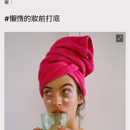
察：
#懶惰的妝前打底