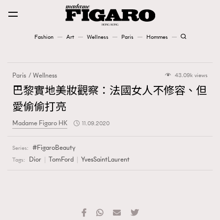
Fashion
Art
Wellness
Paris
Hommes
Fashion
Paris
Wellness
43.09k views
Art
巴黎實地美妝觀察：法國女人不修容、但
愛偷偷打亮
Wellness
Madame Figaro HK
11.09.2020
Karena Lam is On Our Cover
FigaroBeauty
Series:
Paris
Dior
TomFord
YvesSaintLaurent
Tags:
Hommes