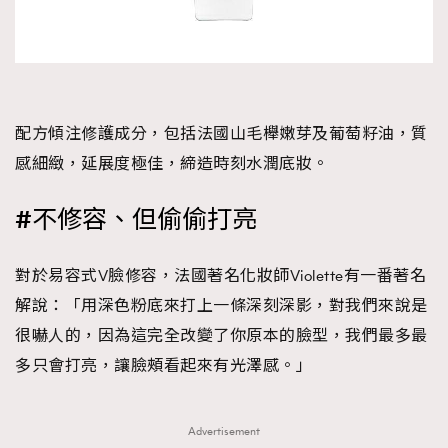
配方傾注修護成分，包括法國山毛櫸嫩芽及葡萄籽油，質
感細緻，延展度極佳，締造時刻水潤底妝。
#不修容、但偷偷打亮
對於易容式V臉修容，法國著名化妝師Violette有一番著名
解說：「用深色粉底來打上一條深刻深影，對我們來說是
很嚇人的，因為這完全改變了你原本的臉型，我們最多最
多只會打亮，讓臉頰看起來有光澤感。」
Advertisement