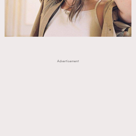
FigaroTalk
48
FigaroWatch
83
Grooming&Fitness
38
HommesFashion
2
HommeStyle
132
NoBagNoLife
349
People
53
Advertisement
#FigaroIssue 專訪陳漢娜Hanna與Takuro｜模特
TheFrenchWay
145
情侶談愛情
VAxChowSangSang
4
WatchesWonder&Beyond
21
WatchesWonder&Beyond
1
向ChanelN°5致敬
1
大時代小事情
42
時尚熱話
537
時尚配飾
297