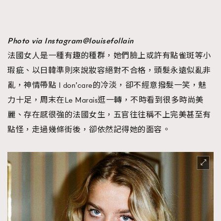
時裝心理學
2
當巨蟹座遇上處女座 Tyson Yoshi x 林家謙
煲劇日常
334
Photo via Instagram@louisefollain
玩物壯志
1
法國女人是一種有趣的種群，她們臉上或許有點雀斑等小
瑕疵、以日韓準則來說妝容絕對不合格，頭髮永遠似亂非
亂，神情帶點 I don’care的冷淡，卻不經意撥髮一笑，魅
力十足，周末在Le Marais逛一轉，不時看到很多時尚美
麗、存在感很強的法國女生，五官往往稱不上完美甚至有
點怪，走過幾條街後，卻依然記得她的面容。
本人已詳閱並同意遵守本文列明條款及細則。 請瀏覽
(
nmg.com.hk/privacy
) 閱讀本公司的私隱政策聲明。
本人願意接收新傳媒集團的最新消息及其他宣傳資訊，本人同意
新傳媒集團使用本人的個人資料於任何推廣用途。