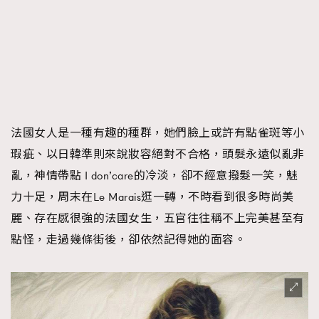
時裝心理學
2
當巨蟹座遇上處女座 Tyson Yoshi x 林家謙
煲劇日常
334
玩物壯志
1
法國女人是一種有趣的種群，她們臉上或許有點雀斑等小
瑕疵、以日韓準則來說妝容絕對不合格，頭髮永遠似亂非
亂，神情帶點 I don’care的冷淡，卻不經意撥髮一笑，魅
力十足，周末在Le Marais逛一轉，不時看到很多時尚美
本人已詳閱並同意遵守本文列明條款及細則。 請瀏覽
(
nmg.com.hk/privacy
) 閱讀本公司的私隱政策聲明。
麗、存在感很強的法國女生，五官往往稱不上完美甚至有
本人願意接收新傳媒集團的最新消息及其他宣傳資訊，本人同意
點怪，走過幾條街後，卻依然記得她的面容。
新傳媒集團使用本人的個人資料於任何推廣用途。