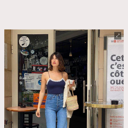
FigaroFrancais
41
FigaroGadget
1
FigaroHealth
647
FigaroHub
128
FigaroIcon
68
法國五月French May專訪四位香港文藝代表
FigaroInsight
156
FigaroIssue
271
FigaroJewellery
87
FigaroLifestyle
230
FigaroLove
89
FigaroMasterclass
20
FigaroMusic
90
FigaroStyle
89
#FigaroIssue 容祖兒封面專訪｜追逐歌手夢
FigaroSubculture
14