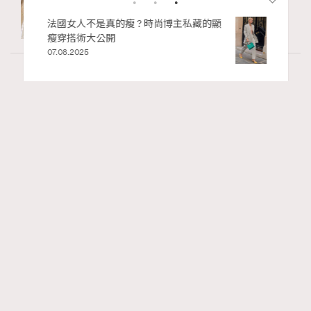
私藏的顯
別再用酒精消毒皮革！6個清潔手袋小技
巧，讓你更愛惜你的手袋
02.06.2025
Paris
56.13k views
法國人用「碗」喝咖啡？4個不為人知的法國
RECOMMENDED
咖啡文化
Ankie Pang
31.07.2026
TheFrenchWay
Series:
咖啡
法國女人
法國文化
Tags: