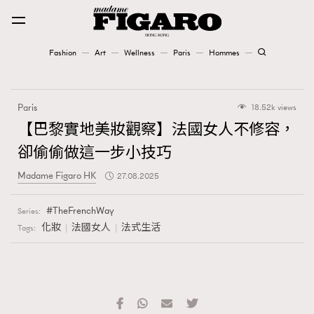
Fashion
Art
Wellness
Paris
Hommes
Fashion
Paris
18.52k views
Art
【巴黎實地美妝觀察】法國女人不修容，
卻偷偷做這一步小技巧
Wellness
Madame Figaro HK
27.08.2025
Karena Lam is On Our Cover
TheFrenchWay
Series:
Paris
化妝
法國女人
法式生活
Tags:
Hommes