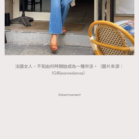
FigaroTalk
48
FigaroWatch
83
Grooming&Fitness
38
HommesFashion
2
HommeStyle
132
NoBagNoLife
349
People
53
#FigaroIssue 專訪陳漢娜Hanna與Takuro｜模特
法國女人，不知由何時開始成為一種宗派。（圖片來源：
TheFrenchWay
145
情侶談愛情
IG@jeannedamas）
VAxChowSangSang
4
WatchesWonder&Beyond
21
Advertisement
WatchesWonder&Beyond
1
向ChanelN°5致敬
1
大時代小事情
42
時尚熱話
537
時尚配飾
297