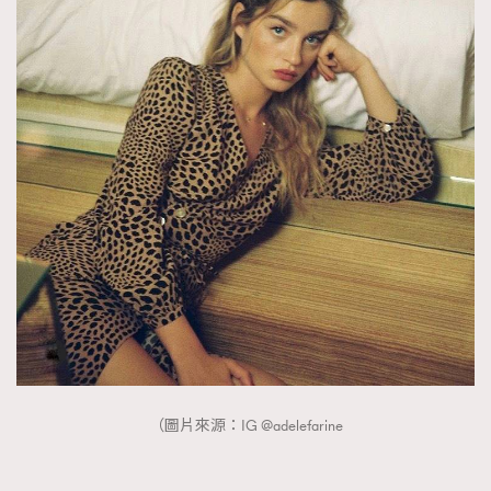
About us
Collaboration Opportunity
Disclaimer
Privacy
New Media Group
|
Madame Figaro editions:
France
|
Greece
|
Japan
|
Portugal
|
Spain
（圖片來源：IG @adelefarine