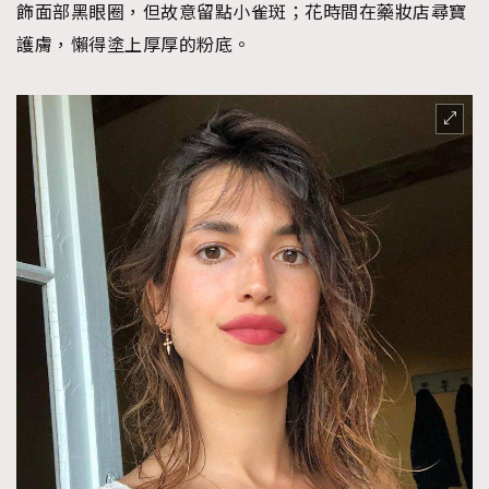
飾面部黑眼圈，但故意留點小雀斑；花時間在藥妝店尋寶
護膚，懶得塗上厚厚的粉底。