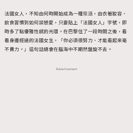
TRENDING
法國女人，不知由何時開始成為一種宗派，由衣著妝容、
#FigaroExhibition 群星力撐MF X Leung Mo《See
AFrenchMind
3
飲食習慣到如何談戀愛，只要貼上「法國女人」字號，即
You In My Dream》展覽
DressLikeAParisienne
1
時多了點優雅性感的光環。在巴黎住了一段時間之後，看
EmpowerF
103
着身邊經過的法國女生，「你必須很努力、才能看起來毫
FashionWeek
191
不費力。」這句話總會在腦海中不期然盤旋不去。
FigaroAesthetic
308
FigaroAstrology
416
Advertisement
FigaroBeauty
424
FigaroBeautyRitual
7
FigaroCeleb
547
#FigaroExhibition Wyman 揭曉 Figaro Exhibition
FigaroCinéma
281
第二站！
FigaroDigitalCover
17
FigaroExhibition
12
FigaroExpert
1