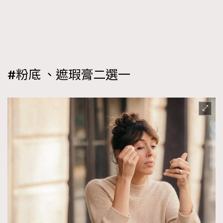
#粉底 、遮瑕膏二選一