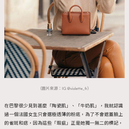
（圖片來源：IG @violette_fr）
在巴黎很少見到甚麼「陶瓷肌」、「牛奶肌」，我就認識
過一個法國女生只會選極透薄的粉底，為了不會遮蓋臉上
的雀斑和痣，因為這些「瑕疵」正是她獨一無二的標記，