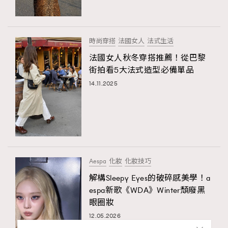
時尚穿搭
法國女人
法式生活
法國女人秋冬穿搭推薦！從巴黎
街拍看5大法式造型必備單品
14.11.2025
Aespa
化妝
化妝技巧
解構Sleepy Eyes的破碎感美學！a
espa新歌《WDA》Winter頹廢黑
眼圈妝
12.05.2026