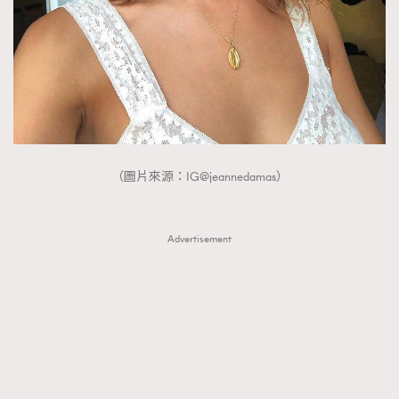
（圖片來源：IG@jeannedamas）
Advertisement