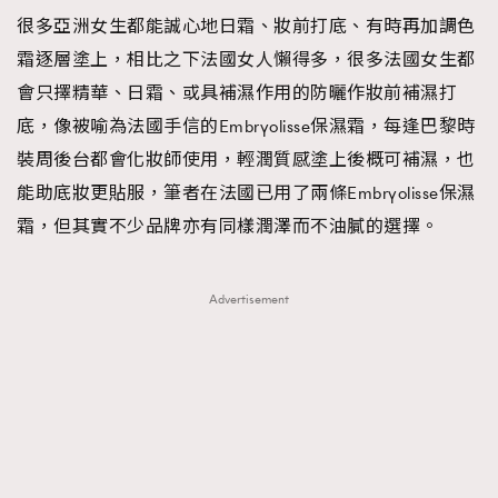
很多亞洲女生都能誠心地日霜、妝前打底、有時再加調色
霜逐層塗上，相比之下法國女人懶得多，很多法國女生都
會只擇精華、日霜、或具補濕作用的防曬作妝前補濕打
底，像被喻為法國手信的Embryolisse保濕霜，每逢巴黎時
裝周後台都會化妝師使用，輕潤質感塗上後概可補濕，也
能助底妝更貼服，筆者在法國已用了兩條Embryolisse保濕
霜，但其實不少品牌亦有同樣潤澤而不油膩的選擇。
Advertisement