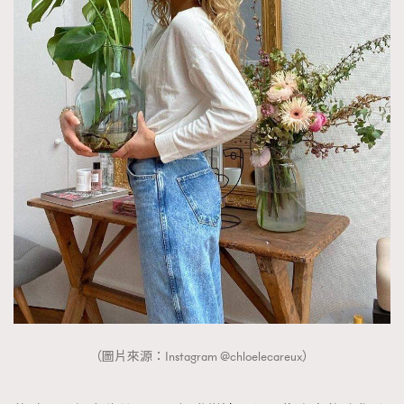
（圖片來源：Instagram @chloelecareux）