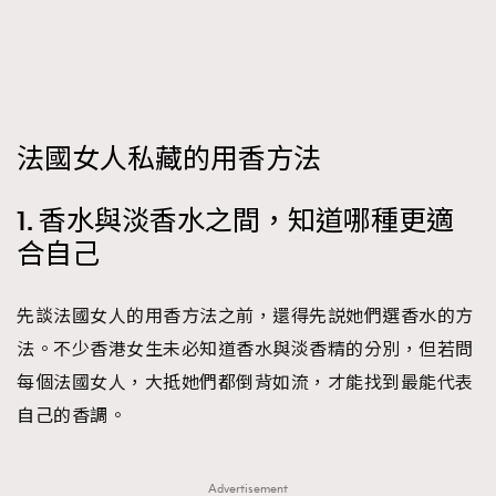
FigaroFrancais
41
FigaroGadget
1
FigaroHealth
647
FigaroHub
128
法國女人私藏的用香方法
FigaroIcon
68
法國五月French May專訪四位香港文藝代表
FigaroInsight
156
1. 香水與淡香水之間，知道哪種更適
FigaroIssue
271
合自己
FigaroJewellery
87
FigaroLifestyle
230
先談法國女人的用香方法之前，還得先説她們選香水的方
FigaroLove
89
法。不少香港女生未必知道香水與淡香精的分別，但若問
FigaroMasterclass
20
每個法國女人，大抵她們都倒背如流，才能找到最能代表
FigaroMusic
90
自己的香調。
FigaroStyle
89
#FigaroIssue 容祖兒封面專訪｜追逐歌手夢
FigaroSubculture
14
Advertisement