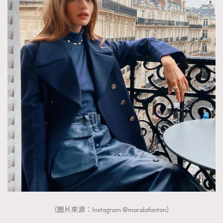
（圖片來源：Instagram @maralafontan）