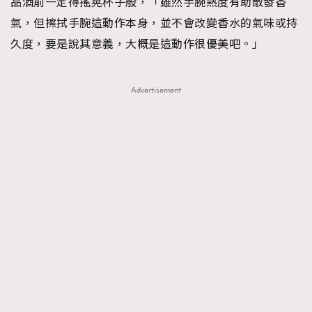
品酒前一定得搖晃杯子般，「雖然手腕熱度有助散發香
氣，但擦拭手腕這動作本身，並不會改變香水的氣味或持
久度，要是說其意義，大概是這動作很優美吧。」
Advertisement