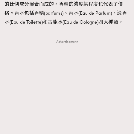
的比例成分混合而成的，香精的濃度某程度也代表了價
About us
Collaboration Opportunity
Disclaimer
Privacy
格。香水包括香精(parfums)、香水(Eau de Parfum)、淡香
New Media Group
|
Madame Figaro editions:
France
|
Greece
水(Eau de Toilette)和古龍水(Eau de Cologne)四大種類。
|
Japan
|
Portugal
|
Spain
Advertisement