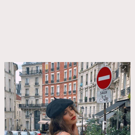
AFrenchMind
DressLikeAParisienne
EmpowerF
FashionWeek
FigaroAesthetic