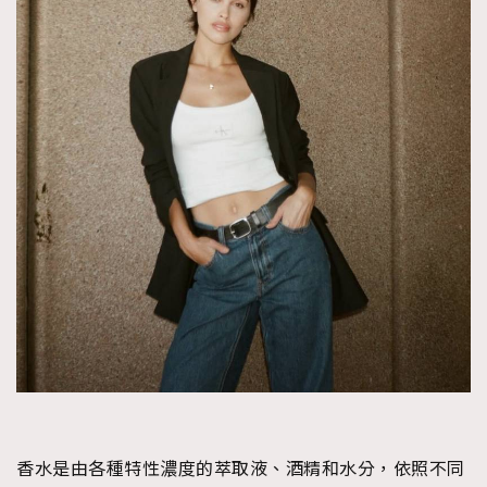
時裝心理學
2
當巨蟹座遇上處女座 Tyson Yoshi x 林家謙
煲劇日常
334
玩物壯志
1
本人已詳閱並同意遵守本文列明條款及細則。 請瀏覽
(
nmg.com.hk/privacy
) 閱讀本公司的私隱政策聲明。
本人願意接收新傳媒集團的最新消息及其他宣傳資訊，本人同意
新傳媒集團使用本人的個人資料於任何推廣用途。
香水是由各種特性濃度的萃取液、酒精和水分，依照不同