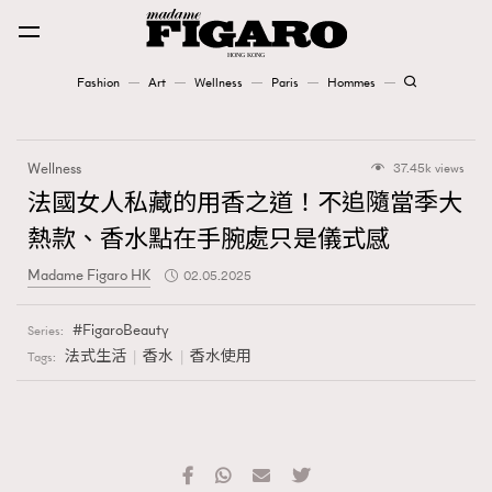
Fashion
Art
Wellness
Paris
Hommes
Fashion
Wellness
37.45k views
Art
法國女人私藏的用香之道！不追隨當季大
熱款、香水點在手腕處只是儀式感
Wellness
Madame Figaro HK
02.05.2025
Karena Lam is On Our Cover
FigaroBeauty
Series:
Paris
法式生活
香水
香水使用
Tags:
Hommes