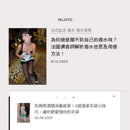
RELATED
法式生活
香水
香水使用
為何總是聞不到自己的香水味？
法國調香師解析香水迷思及用香
方法！
01.12.2025
法國
法式生活
香水
法國女人絕對不會這樣用香水！
最忌擦拭手腕、法國調香師指正5
大噴香水錯誤
RECOMMENDED