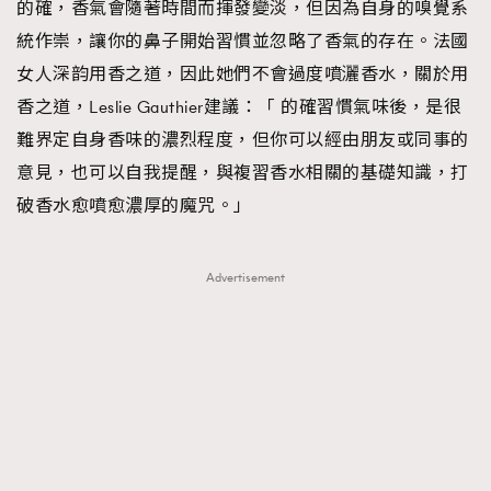
的確，香氣會隨著時間而揮發變淡，但因為自身的嗅覺系
統作崇，讓你的鼻子開始習慣並忽略了香氣的存在。法國
女人深韵用香之道，因此她們不會過度噴灑香水，關於用
香之道，Leslie Gauthier建議：「 的確習慣氣味後，是很
難界定自身香味的濃烈程度，但你可以經由朋友或同事的
意見，也可以自我提醒，與複習香水相關的基礎知識，打
破香水愈噴愈濃厚的魔咒。」
Advertisement