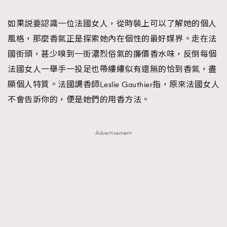
TRENDING
如果説要認識一位法國女人，從時裝上可以了解她的個人
#FigaroExhibition 群星力撐MF X Leung Mo《See
AFrenchMind
3
風格，那麼香氣正是探索她內在個性的最好媒界。走在法
You In My Dream》展覽
DressLikeAParisienne
1
國街頭，甚少嗅到一街濃烈俗氣的廉價香水味，反倒每個
EmpowerF
103
法國女人一舉手一投足也帶縷縷似有還無的恰到香氣，盡
FashionWeek
191
顯個人特質。法國調香師Leslie Gauthier指，原來法國女人
FigaroAesthetic
308
不會告訴你的，便是她們的用香方法。
FigaroAstrology
416
FigaroBeauty
424
Advertisement
FigaroBeautyRitual
7
FigaroCeleb
547
#FigaroExhibition Wyman 揭曉 Figaro Exhibition
FigaroCinéma
281
第二站！
FigaroDigitalCover
17
FigaroExhibition
12
FigaroExpert
1