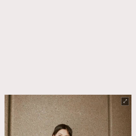
FigaroTalk
48
FigaroWatch
83
Grooming&Fitness
38
HommesFashion
2
HommeStyle
132
NoBagNoLife
349
People
53
#FigaroIssue 專訪陳漢娜Hanna與Takuro｜模特
TheFrenchWay
145
情侶談愛情
VAxChowSangSang
4
WatchesWonder&Beyond
21
WatchesWonder&Beyond
1
向ChanelN°5致敬
1
大時代小事情
42
時尚熱話
537
時尚配飾
297