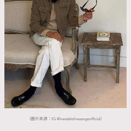
（圖片來源：IG @inesdelafressangeofficial）