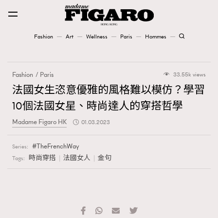
Fashion
Art
Wellness
Paris
Hommes
Fashion
Fashion
Paris
33.55k views
Art
法國女生恣意優雅的風格難以模仿？學習
10個法國女星、時尚達人的穿搭哲學
Wellness
Madame Figaro HK
01.03.2023
Karena Lam is On Our Cover
TheFrenchWay
Series:
Paris
時尚穿搭
法國女人
金句
Tags:
Hommes