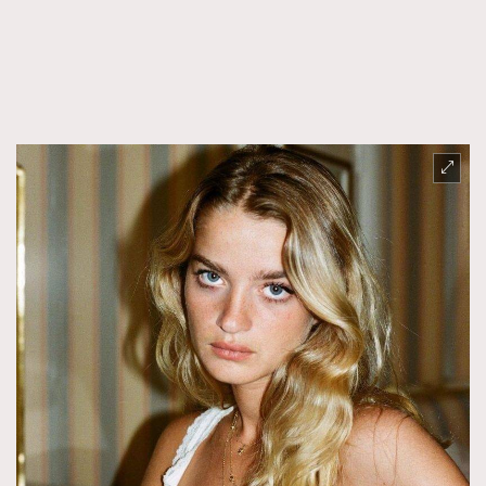
FigaroFrancais
41
FigaroGadget
1
FigaroHealth
647
FigaroHub
128
FigaroIcon
68
法國五月French May專訪四位香港文藝代表
FigaroInsight
156
FigaroIssue
271
FigaroJewellery
87
FigaroLifestyle
230
FigaroLove
89
FigaroMasterclass
20
FigaroMusic
90
FigaroStyle
89
#FigaroIssue 容祖兒封面專訪｜追逐歌手夢
FigaroSubculture
14