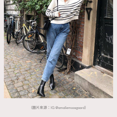
（圖片來源：IG @amaliemoosgaard）