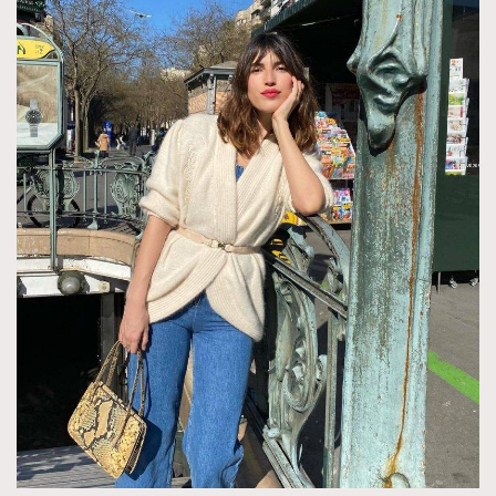
About us
Collaboration Opportunity
Disclaimer
Privacy
New Media Group
|
Madame Figaro editions:
France
|
Greece
|
Japan
|
Portugal
|
Spain