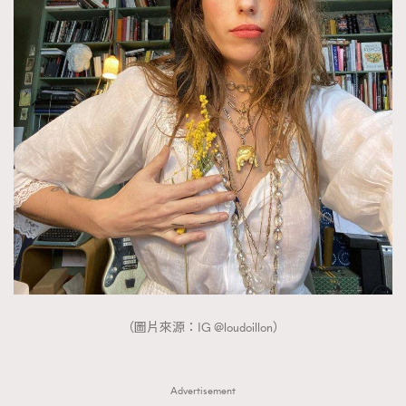
AFrenchMind
DressLikeAParisienne
EmpowerF
FashionWeek
FigaroAesthetic
（圖片來源：IG @loudoillon）
Advertisement