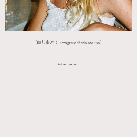
FigaroTalk
48
FigaroWatch
83
Grooming&Fitness
38
HommesFashion
2
HommeStyle
132
（圖片來源：Instagram @adelefarine）
NoBagNoLife
349
People
53
Advertisement
#FigaroIssue 專訪陳漢娜Hanna與Takuro｜模特
TheFrenchWay
145
情侶談愛情
VAxChowSangSang
4
WatchesWonder&Beyond
21
WatchesWonder&Beyond
1
向ChanelN°5致敬
1
大時代小事情
42
時尚熱話
537
時尚配飾
297