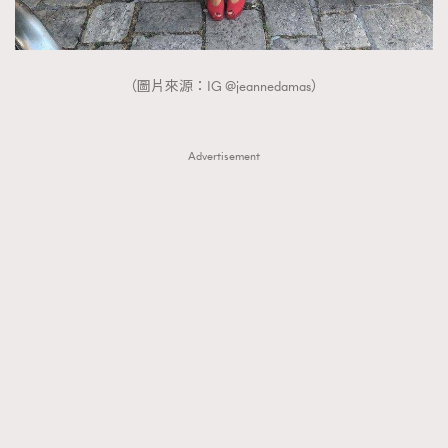
（圖片來源：IG @jeannedamas）
Advertisement