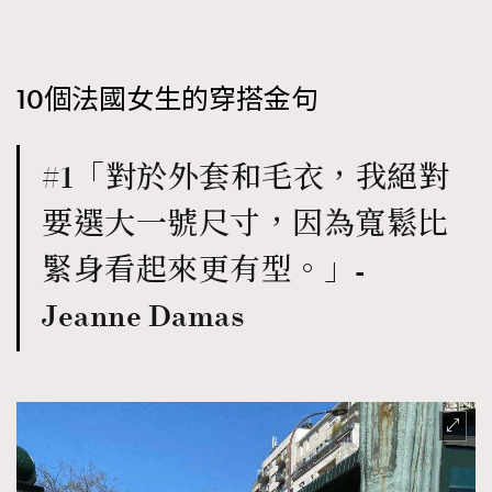
時裝心理學
2
當巨蟹座遇上處女座 Tyson Yoshi x 林家謙
煲劇日常
334
10個法國女生的穿搭金句
玩物壯志
1
#1「對於外套和毛衣，我絕對
要選大一號尺寸，因為寬鬆比
緊身看起來更有型。」-
本人已詳閱並同意遵守本文列明條款及細則。 請瀏覽
Jeanne Damas
(
nmg.com.hk/privacy
) 閱讀本公司的私隱政策聲明。
本人願意接收新傳媒集團的最新消息及其他宣傳資訊，本人同意
新傳媒集團使用本人的個人資料於任何推廣用途。