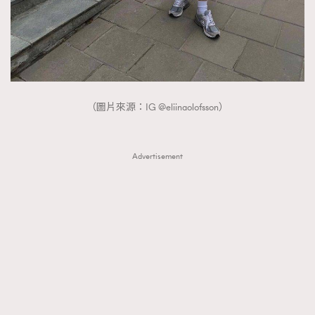
（圖片來源：IG @eliinaolofsson）
Advertisement