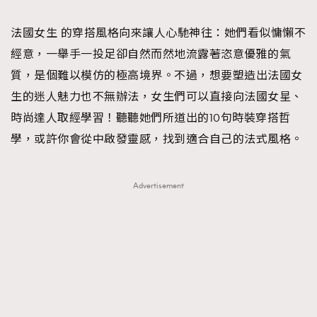
TRENDING
法國女生 的穿搭風格向來讓人心馳神往：她們看似慵懶不
#FigaroExhibition 群星力撐MF X Leung Mo《See
AFrenchMind
3
經意，一舉手一投足卻自然而然地流露著恣意優雅的氣
You In My Dream》展覽
DressLikeAParisienne
1
質，是個難以模仿的極高境界。不過，想要塑造出法國女
EmpowerF
103
生的迷人魅力也不無辦法，女生們可以直接向法國女星、
FashionWeek
191
時尚達人取經學習！聽聽她們所道出的10句時裝穿搭哲
FigaroAesthetic
308
學，或許你會從中啟發靈感，找到適合自己的法式風格。
FigaroAstrology
416
FigaroBeauty
424
Advertisement
FigaroBeautyRitual
7
FigaroCeleb
547
#FigaroExhibition Wyman 揭曉 Figaro Exhibition
FigaroCinéma
281
第二站！
FigaroDigitalCover
17
FigaroExhibition
12
FigaroExpert
1