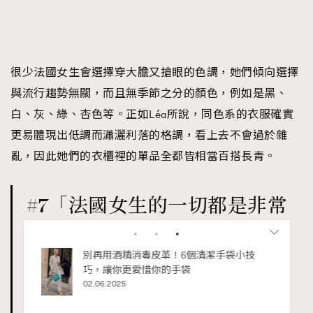
很少法國女生會選擇穿大膽又搶眼的色調，她們傾向選擇
與流行趨勢無關，而且無季節之分的顏色，例如是黑、
白、灰、綠、杏色等。正如Léa所說，同色系的衣服確實
更易體現出低調而瀟灑利落的格調，看上去不會過於雜
亂，因此她們的衣櫃裡的單品全都皆相當百搭長青。
#7「法國女生的一切都是非常
簡單、樸素的，但我們在意一
私藏的顯
別再用酒精消毒皮革！6個清潔手袋小技
些小細節，例如包包或是鞋
巧，讓你更愛惜你的手袋
02.06.2025
子。」- Josephine De La