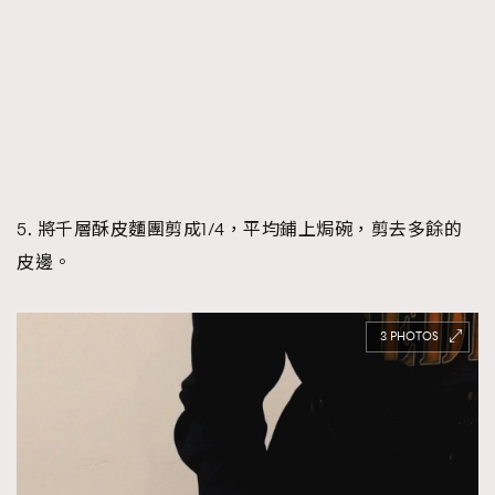
5. 將千層酥皮麵團剪成1/4，平均鋪上焗碗，剪去多餘的
皮邊。
3