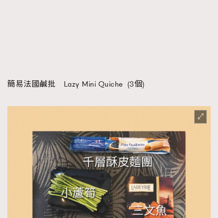
時裝心理學
2
當巨蟹座遇上處女座 Tyson Yoshi x 林家謙
煲劇日常
334
玩物壯志
1
簡易法國鹹批 Lazy Mini Quiche (3個)
本人已詳閱並同意遵守本文列明條款及細則。 請瀏覽
(
nmg.com.hk/privacy
) 閱讀本公司的私隱政策聲明。
本人願意接收新傳媒集團的最新消息及其他宣傳資訊，本人同意
新傳媒集團使用本人的個人資料於任何推廣用途。