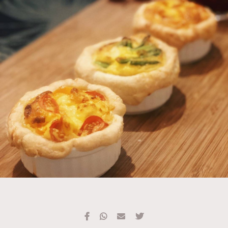
TRENDING
#FigaroExhibition 群星力撐MF X Leung Mo《See
AFrenchMind
3
You In My Dream》展覽
DressLikeAParisienne
1
EmpowerF
103
FashionWeek
191
FigaroAesthetic
308
FigaroAstrology
416
FigaroBeauty
424
FigaroBeautyRitual
7
FigaroCeleb
547
#FigaroExhibition Wyman 揭曉 Figaro Exhibition
FigaroCinéma
281
第二站！
FigaroDigitalCover
17
FigaroExhibition
12
FigaroExpert
1