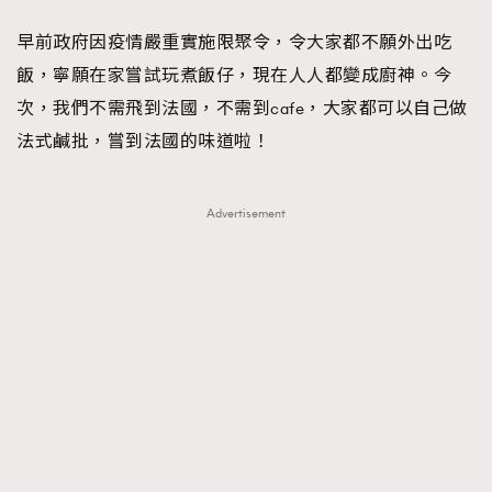
FigaroFrancais
41
早前政府因疫情嚴重實施限聚令，令大家都不願外出吃
FigaroGadget
1
飯，寧願在家嘗試玩煮飯仔，現在人人都變成廚神。今
FigaroHealth
647
次，我們不需飛到法國，不需到cafe，大家都可以自己做
FigaroHub
128
法式鹹批，嘗到法國的味道啦！
FigaroIcon
68
法國五月French May專訪四位香港文藝代表
FigaroInsight
156
Advertisement
FigaroIssue
271
FigaroJewellery
87
FigaroLifestyle
230
FigaroLove
89
FigaroMasterclass
20
FigaroMusic
90
FigaroStyle
89
#FigaroIssue 容祖兒封面專訪｜追逐歌手夢
FigaroSubculture
14