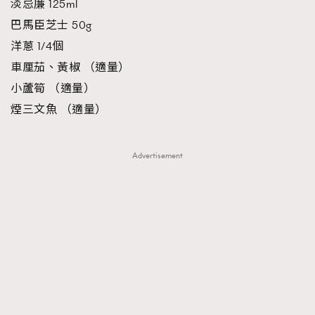
淡忌廉 125ml
巴馬臣芝士 50g
洋蔥 1/4個
車厘茄、黃椒 （適量）
小蘆筍 （適量）
煙三文魚 （適量）
Advertisement