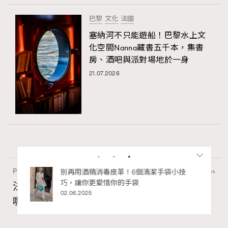
巴黎
文化
法國
塞納河不只能遊船！巴黎水上文
化空間Nanna藏書五千本，集書
房、酒吧與派對場地於一身
21.07.2026
Paris
53.93k views
私藏的顯
別再用酒精消毒皮革！6個清潔手袋小技
巧，讓你更愛惜你的手袋
法國人用「碗」喝咖啡？4個不為人知的法國
02.06.2025
咖啡文化
Ankie Pang
31.07.2026