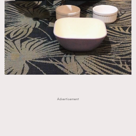
TRENDING
AFrenchMind
DressLikeAParisienne
EmpowerF
FashionWeek
FigaroAesthetic
Advertisement