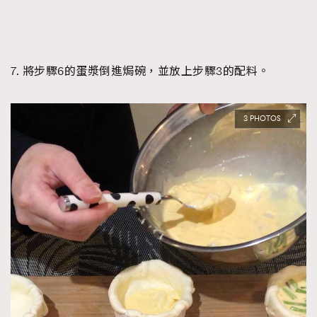
7. 將步驟6的蛋漿倒進焗碗，並放上步驟3的配料。
3