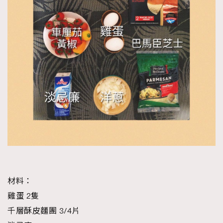
About us
Collaboration Opportunity
Disclaimer
Privacy
New Media Group
|
Madame Figaro editions:
France
|
Greece
|
Japan
|
Portugal
|
Spain
材料：
雞蛋 2隻
千層酥皮麵團 3/4片