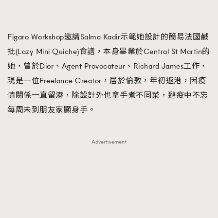
FigaroTalk
48
FigaroWatch
83
Grooming&Fitness
38
Figaro Workshop邀請Salma Kadir示範她設計的簡易法國鹹
HommesFashion
2
批(Lazy Mini Quiche)食譜，本身畢業於Central St Martin的
HommeStyle
132
她，曾於Dior、Agent Provocateur、Richard James工作，
NoBagNoLife
349
現是一位Freelance Creator，居於倫敦，年初返港，因疫
People
53
情關係一直留港，除設計外也拿手煮不同菜，避疫中不忘
#FigaroIssue 專訪陳漢娜Hanna與Takuro｜模特
TheFrenchWay
145
每周未到朋友家顯身手。
情侶談愛情
VAxChowSangSang
4
WatchesWonder&Beyond
21
Advertisement
WatchesWonder&Beyond
1
向ChanelN°5致敬
1
大時代小事情
42
時尚熱話
537
時尚配飾
297