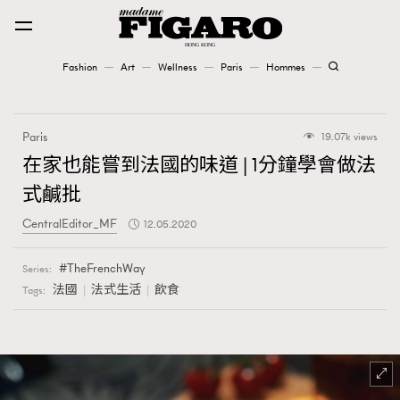
Fashion
Art
Wellness
Paris
Hommes
Fashion
Paris
19.07k views
Art
在家也能嘗到法國的味道 | 1分鐘學會做法
式鹹批
Wellness
CentralEditor_MF
12.05.2020
Karena Lam is On Our Cover
TheFrenchWay
Series:
Paris
法國
法式生活
飲食
Tags:
Hommes