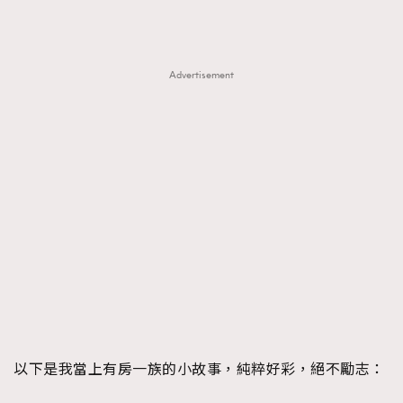
FigaroTalk
48
FigaroWatch
83
Grooming&Fitness
38
Advertisement
HommesFashion
2
HommeStyle
132
NoBagNoLife
349
People
53
#FigaroIssue 專訪陳漢娜Hanna與Takuro｜模特
TheFrenchWay
145
情侶談愛情
VAxChowSangSang
4
WatchesWonder&Beyond
21
WatchesWonder&Beyond
1
向ChanelN°5致敬
1
大時代小事情
42
時尚熱話
537
以下是我當上有房一族的小故事，純粹好彩，絕不勵志：
時尚配飾
297