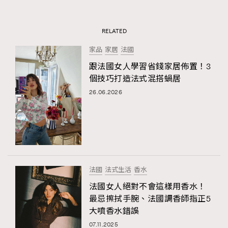
RELATED
家品
家居
法國
跟法國女人學習省錢家居佈置！3
個技巧打造法式混搭蝸居
26.06.2026
法國
法式生活
香水
法國女人絕對不會這樣用香水！
最忌擦拭手腕、法國調香師指正5
大噴香水錯誤
07.11.2025