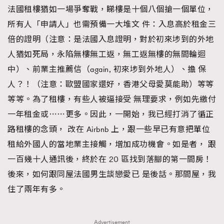
法國租樓猶如一場爭奪戰，睇樓是十個八個搶一個單位，
時裝心理學
2
當巨蟹座遇上處女座 Tyson Yoshi x 林家謙
所有人「申請人」也需預備一大堆文 件：入息高於租金三
煲劇日常
334
倍的證明（注意：是法國入息證明，對於初來埗到的外地
玩物壯志
1
人猶如死局，永陷無樓無工返，無工返無樓的無間輪迴
中）、前業主推薦信（again, 初來埗到外地人）、擔 保
人？！（注意：歐盟國家還好，香港父母愛莫能助）等等
等等。為了租樓，有些人被逼接受 無理要求，例如先繳付
一年租金或⋯⋯更多。因此，一開始，我已經打消了循正
路租樓的念頭， 改在 Airbnb 上，跟一些早已有意把單位
本人已詳閱並同意遵守本文列明條款及細則。 請瀏覽
租給外國人的當地業主接觸，增加成功機會。如是者， 跟
(
nmg.com.hk/privacy
) 閱讀本公司的私隱政策聲明。
一百幾十人通訊後，終於在 20 區找到落腳的第一間房！
本人願意接收新傳媒集團的最新消息及其他宣傳資訊，本人同意
新傳媒集團使用本人的個人資料於任何推廣用途。
後來，如何跟同屋法國男生談戀愛已 是後話。那間屋，我
住了兩年有多。
Advertisement