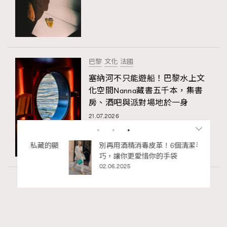
巴黎
文化
法國
塞納河不只能遊船！巴黎水上文
化空間Nanna藏書五千本，集書
房、酒吧與派對場地於一身
21.07.2026
私藏的顯
別再用酒精消毒皮革！6個清潔手袋小技
巧，讓你更愛惜你的手袋
02.06.2025
Paris
53.93k views