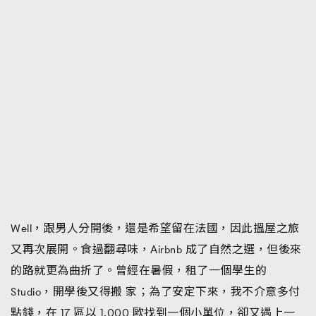
About us
Collaboration Opportunity
Disclaimer
Privacy
New Media Group
|
Madame Figaro editions:
France
|
Greece
|
Japan
|
Portugal
|
Spain
Well，跟男人分開後，還是希望留在法國，因此搵屋之旅
又再次展開。食過翻尋味，Airbnb 成了自然之選，但後來
的路就更為曲折了。曾經在暑假，租了一個學生的
TRENDING
Studio，開學後又得搬 家；為了安定下來，我不介意多付
點錢，在 17 區以 1,000 歐找到一個小單位，卻又遇上一