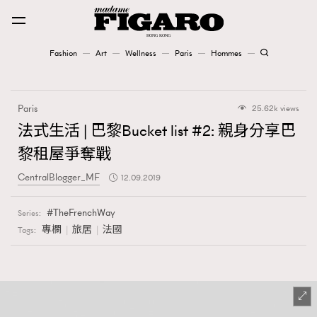
Fashion
Art
Wellness
Paris
Hommes
Fashion
Paris
25.62k views
Art
法式生活 | 巴黎Bucket list #2: 親身分享巴
黎租屋爭奪戰
Wellness
CentralBlogger_MF
12.09.2019
Karena Lam is On Our Cover
TheFrenchWay
Series:
Paris
專欄
旅居
法國
Tags:
Hommes