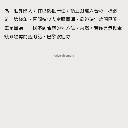
FigaroFrancais
41
為一個外國人，在巴黎租屋住，簡直跟贏六合彩一樣渺
FigaroGadget
1
茫。這幾年，耳聞多少人意興闌珊，最終決定離開巴黎，
FigaroHealth
647
正是因為⋯⋯找不到合適的地方住。當然，若你有無限金
FigaroHub
128
錢來埋葬問題的話，巴黎歡迎你。
FigaroIcon
68
法國五月French May專訪四位香港文藝代表
FigaroInsight
156
Advertisement
FigaroIssue
271
FigaroJewellery
87
FigaroLifestyle
230
FigaroLove
89
FigaroMasterclass
20
FigaroMusic
90
FigaroStyle
89
#FigaroIssue 容祖兒封面專訪｜追逐歌手夢
FigaroSubculture
14