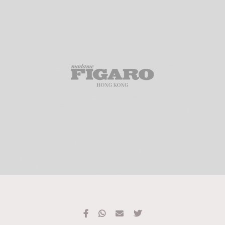
TRENDING
#FigaroExhibition 群星力撐MF X Leung Mo《See
AFrenchMind
3
You In My Dream》展覽
DressLikeAParisienne
1
EmpowerF
103
FashionWeek
191
FigaroAesthetic
308
FigaroAstrology
415
FigaroBeauty
424
FigaroBeautyRitual
7
FigaroCeleb
547
#FigaroExhibition Wyman 揭曉 Figaro Exhibition
FigaroCinéma
281
第二站！
FigaroDigitalCover
17
FigaroExhibition
12
FigaroExpert
1