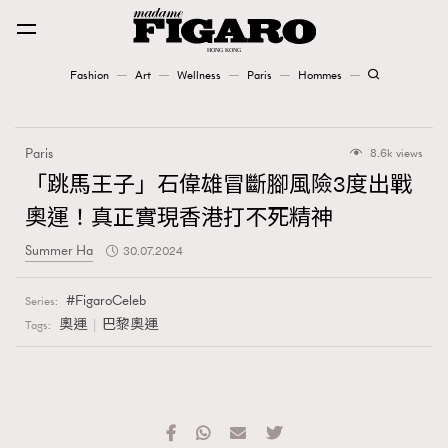
Fashion
Art
Wellness
Paris
Hommes
Fashion
Paris
8.6k views
Art
「跳馬王子」石偉雄冒斷腳風險3度出戰
奧運！真正實現香港打不死精神
Wellness
Summer Ha
30.07.2024
Karena Lam is On Our Cover
FigaroCeleb
Series:
Paris
奧運
巴黎奧運
Tags:
Hommes