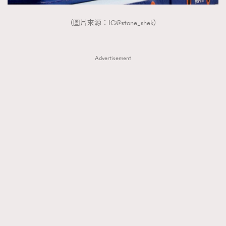
（圖片來源：IG@stone_shek）
Advertisement