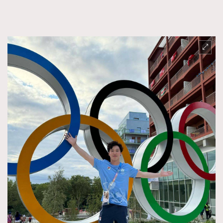
FigaroFrancais
41
FigaroGadget
1
FigaroHealth
647
FigaroHub
128
FigaroIcon
68
法國五月French May專訪四位香港文藝代表
FigaroInsight
156
FigaroIssue
271
FigaroJewellery
87
FigaroLifestyle
230
FigaroLove
89
FigaroMasterclass
20
FigaroMusic
90
FigaroStyle
89
#FigaroIssue 容祖兒封面專訪｜追逐歌手夢
FigaroSubculture
14