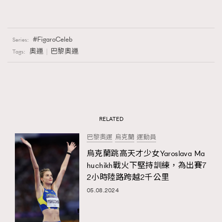
FigaroCeleb
Series:
奧運
巴黎奧運
Tags:
RELATED
巴黎奧運
烏克蘭
運動員
烏克蘭跳高天才少女Yaroslava Ma
huchikh戰火下堅持訓練，為出賽7
2小時陸路跨越2千公里
05.08.2024