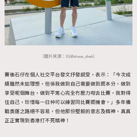
FigaroTalk
48
FigaroWatch
83
Grooming&Fitness
38
HommesFashion
2
HommeStyle
132
NoBagNoLife
349
（圖片來源：IG@stone_shek）
People
53
#FigaroIssue 專訪陳漢娜Hanna與Takuro｜模特
TheFrenchWay
145
情侶談愛情
賽後石仔在個人社交平台發文抒發感受，表示：「今次成
VAxChowSangSang
4
績雖然未如理想，但係我做到自己需要做到既本分，做到
WatchesWonder&Beyond
21
享受呢個舞台，做到平常心完全冇壓力咁去比賽，我對得
WatchesWonder&Beyond
1
住自己，珍惜每一日仲可以練習同比賽既機會。」多年備
向ChanelN°5致敬
1
戰奧運之路絕不容易，但他那份堅毅的意志及精神，真真
大時代小事情
42
正正實現到香港打不死精神！
時尚熱話
537
時尚配飾
297