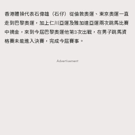
TRENDING
香港體操代表石偉雄（石仔）從倫敦奧運、東京奧運一直
#FigaroExhibition 群星力撐MF X Leung Mo《See
AFrenchMind
3
走到巴黎奧運，加上仁川亞運及雅加達亞運兩次跳馬比賽
You In My Dream》展覽
DressLikeAParisienne
1
中摘金，來到今屆巴黎奧運他第3次出戰，在男子跳馬資
EmpowerF
103
格賽未能進入決賽，完成今屆賽事。
FashionWeek
191
FigaroAesthetic
308
Advertisement
FigaroAstrology
416
FigaroBeauty
424
FigaroBeautyRitual
7
FigaroCeleb
547
#FigaroExhibition Wyman 揭曉 Figaro Exhibition
FigaroCinéma
281
第二站！
FigaroDigitalCover
17
FigaroExhibition
12
FigaroExpert
1