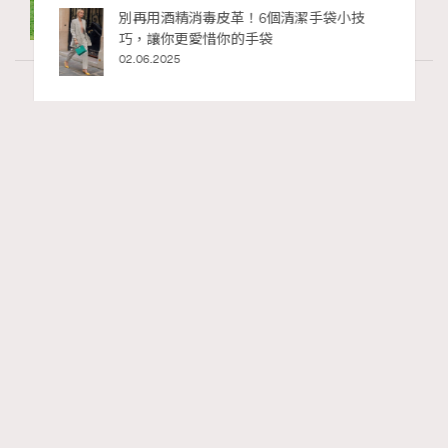
私藏的顯
別再用酒精消毒皮革！6個清潔手袋小技
巧，讓你更愛惜你的手袋
02.06.2025
Paris
53.93k views
法國人用「碗」喝咖啡？4個不為人知的法國
RECOMMENDED
咖啡文化
Ankie Pang
31.07.2026
TheFrenchWay
Series:
咖啡
法國女人
法國文化
Tags: