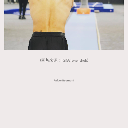
（圖片來源：IG@stone_shek）
Advertisement