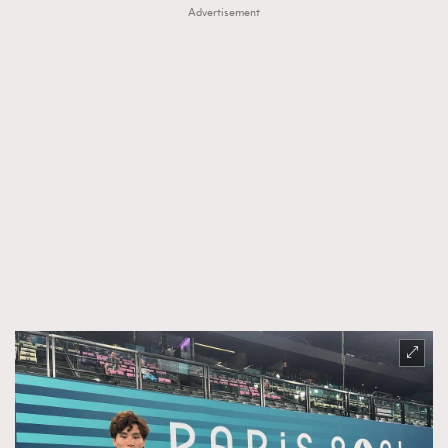
Advertisement
時裝心理學
2
當巨蟹座遇上處女座 Tyson Yoshi x 林家謙
煲劇日常
334
玩物壯志
1
本人已詳閱並同意遵守本文列明條款及細則。 請瀏覽
(
nmg.com.hk/privacy
) 閱讀本公司的私隱政策聲明。
本人願意接收新傳媒集團的最新消息及其他宣傳資訊，本人同意
新傳媒集團使用本人的個人資料於任何推廣用途。