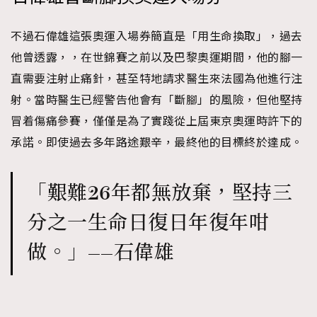
不過石偉雄這張奧運入場券簡直是「用生命換取」，過去
他曾透露，，在世錦賽之前以及巴黎奧運期間，他的腳一
直需要注射止痛針，甚至特地請求醫生來法國為他進行注
射。當時醫生已經警告他會有「斷腳」的風險，但他堅持
冒着傷痛參賽，僅僅是為了實踐從上屆東京奧運時許下的
承諾。即使過去多年路途艱辛，最終他的目標終於達成。
「艱難26年都無放棄，堅持三
分之一生命日復日年復年咁
做。」——石偉雄