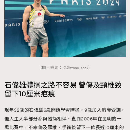
About us
Collaboration Opportunity
Disclaimer
Privacy
New Media Group
|
Madame Figaro editions:
France
|
Greece
|
Japan
|
Portugal
|
Spain
（圖片來源：IG@stone_shek）
石偉雄體操之路不容易 曾傷及頸椎致
留下10厘米疤痕
現年32歲的石偉雄6歲開始學習體操，9歲加入港隊受訓，
他人生大半部分都與體操相伴。直到2006年在昆明的一
場比賽中，不幸傷及頸椎，手術後留下一條長近10厘米的