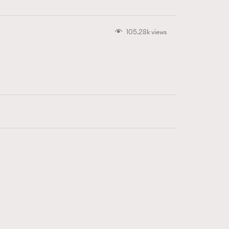
105.28k views
416
FigaroAstrology
424
FigaroBeauty
7
FigaroBeautyRitual
547
FigaroCeleb
281
FigaroCinéma
17