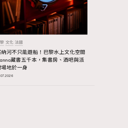
黎
文化
法國
塞納河不只能遊船！巴黎水上文化空間
Nanna藏書五千本，集書房、酒吧與派
對場地於一身
.07.2026