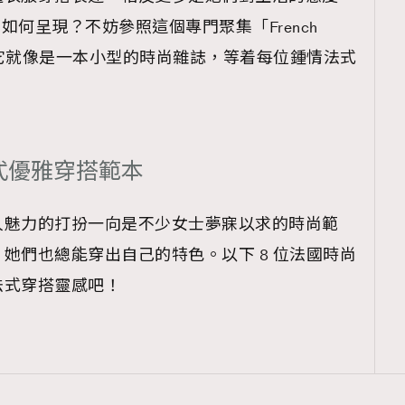
TRENDING
 的魅力應如何呈現？不妨參照這個專門聚集「French
ressLikeAParisienne
Empower
ram ，它就像是一本小型的時尚雜誌，等着每位鍾情法式
FigaroAesthetic
式優雅穿搭範本
人魅力的打扮一向是不少女士夢寐以求的時尚範
她們也總能穿出自己的特色。以下 8 位法國時尚
法式穿搭靈感吧！