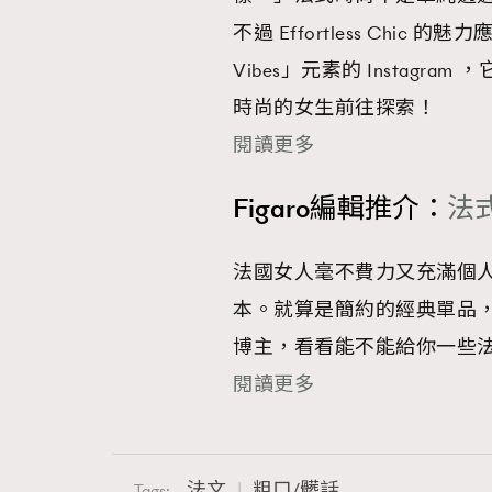
不過 Effortless Chic
AFrenchMind
D
Vibes」元素的 Instag
時尚的女生前往探索！
閱讀更多
Figaro編輯推介：
法
法國女人毫不費力又充滿個
本。就算是簡約的經典單品，
博主，看看能不能給你一些
閱讀更多
法文
粗口/髒話
Tags: