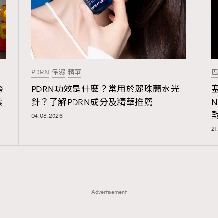
PDRN
保濕
精華
巴
跨
PDRN功效是什麼？常用於麗珠蘭水光
紫
針？了解PDRN成分及精華推薦
04.08.2026
21
Advertisement