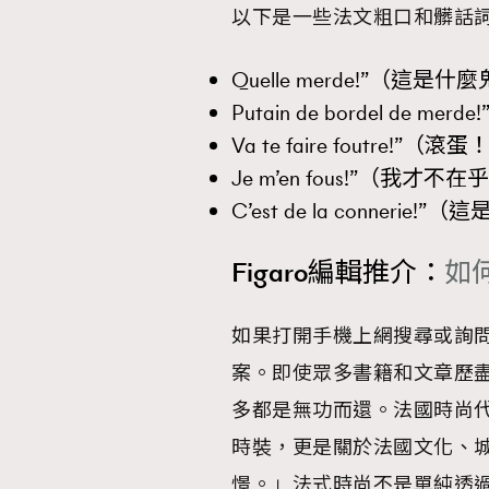
以下是一些法文粗口和髒話
Quelle merde!”（這是
Putain de bordel de m
Va te faire foutre!”（滾
Je m’en fous!”（我才不
C’est de la connerie
Figaro編輯推介：
如
如果打開手機上網搜尋或詢
案。即使眾多書籍和文章歷
多都是無功而還。法國時尚代表 
時裝，更是關於法國文化、
憬。」法式時尚不是單純透