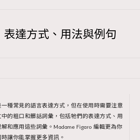
｜表達方式、用法與例句
TRENDING
3
AFrenchMind
1
DressLikeAParisienne
103
EmpowerF
191
是一種常見的語言表達方式，但在使用時需要注意
FashionWeek
文中的粗口和髒話詞彙，包括牠們的表達方式、用
308
FigaroAesthetic
應用這些詞彙。Madame Figaro 編輯更為你
國時讓你能掌握更多資訊。