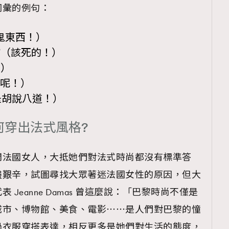
詞彙的例句：
什麼鬼東西！）
erde!”（該死的！）
蛋！）
在乎呢！）
!”（這是胡說八道！）
何穿出法式風格?
問法國女人，大抵她們對法式時尚都沒有標準答
盡艱辛，試圖尋找大眾著迷法國女性的原因，但大
Jeanne Damas 曾這麼說：「巴黎時尚不僅是
城市、博物館、美食、電影⋯⋯是人們對巴黎的憧
過衣服穿搭表達，相反更多是她們對生活的態度，