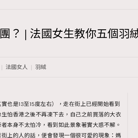
團？ | 法國女生教你五個羽
TRENDING
3
AFrenchMind
法國女人
羽絨
1
DressLikeAParisienne
103
EmpowerF
191
實也是13至15度左右），走在街上已經開始看到
FashionWeek
像生怕香港之後不再凍下去，自己之前買落的大衣
308
FigaroAesthetic
筆者本身不太怕冷，看到如此景象著實大惑不解。
意街上的人的話，便會發現一個很可愛的現象：媽