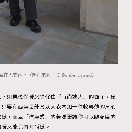
TRENDING
ressLikeAParisienne
Empower
FigaroAesthetic
衣內。（圖片來源：IG @chloehayward）
土，如果想保暖又想保住「時尚達人」的面子，最
！只要在西裝長外套或大衣內加一件較輕薄的背心
次感，而且「洋蔥式」的著法更讓你可以隨溫度的
夠暖又能保持時尚感。