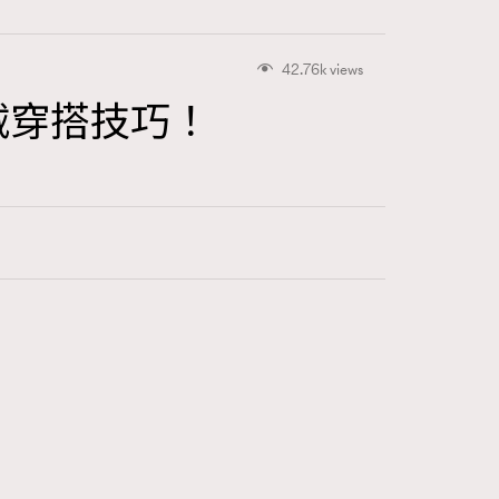
42.76k views
絨穿搭技巧！
416
FigaroAstrology
424
FigaroBeauty
7
FigaroBeautyRitual
547
FigaroCeleb
281
FigaroCinéma
17