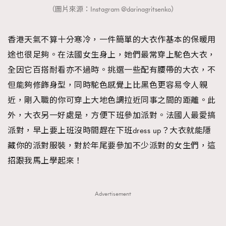
（圖片來源：Instagram @darinagritsenko）
香港天氣不算十分寒冷，一件簡單的大衣作基本的保暖用
途也很足夠。在法國女生身上，她們最常穿上駝色大衣，
全因它百搭耐看亦不過時。挑選一些配有腰帶的大衣，不
但能夠修飾身型，同時駝色感覺上比黑色更容易令人親
近，剛入職的你可穿上大地色調拉近同事之間的距離。此
外，大衣另一好處是，方便下班參加派對。法國人最愛搞
派對，早上要上班沒時間趕在下班dress up？大衣就能隱
藏你的派對服裝，對於年尾要參加不少派對的女生們，這
招跟我馬上學起來！
Advertisement