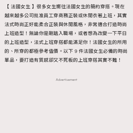
【 法國女生 】很多女生嚮往法國女生的簡約穿搭。現在
TRENDING
越來越多公司批准員工穿商務正裝或休閒衣著上班，其實
#FigaroExhibition 群星力撐MF X Leung Mo《See
AFrenchMind
3
法式時尚正好能柔合正裝與休閒風格，非常適合打造時尚
You In My Dream》展覽
DressLikeAParisienne
1
上班造型！無論你是剛踏入職場，或者想為改變一下平日
EmpowerF
103
的上班造型，法式上班穿搭都能滿足你！法國女生的所用
FashionWeek
191
的、所穿的都極參考值價。以下 9 件法國女生必備的時尚
FigaroAesthetic
308
單品，要打造有質感卻又不死板的上班穿搭其實不難！
FigaroAstrology
416
FigaroBeauty
424
Advertisement
FigaroBeautyRitual
7
FigaroCeleb
547
#FigaroExhibition Wyman 揭曉 Figaro Exhibition
FigaroCinéma
281
第二站！
FigaroDigitalCover
17
FigaroExhibition
12
FigaroExpert
1