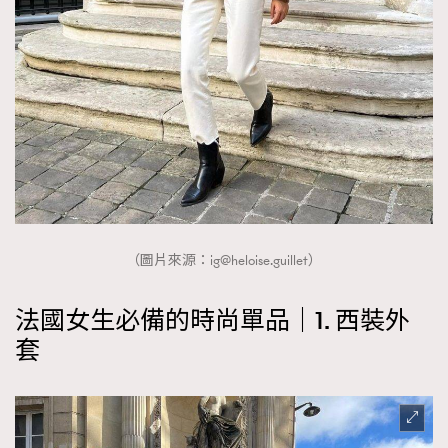
About us
Collaboration Opportunity
Disclaimer
Privacy
New Media Group
|
Madame Figaro editions:
France
|
Greece
|
Japan
|
Portugal
|
Spain
（圖片來源：
ig@heloise.guillet
）
法國女生必備的時尚單品｜1. 西裝外
套