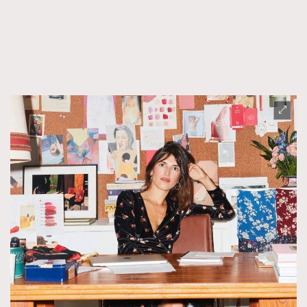
FigaroFrancais
41
FigaroGadget
1
FigaroHealth
647
FigaroHub
128
FigaroIcon
68
法國五月French May專訪四位香港文藝代表
FigaroInsight
156
FigaroIssue
271
FigaroJewellery
87
FigaroLifestyle
230
FigaroLove
89
FigaroMasterclass
20
FigaroMusic
90
FigaroStyle
89
#FigaroIssue 容祖兒封面專訪｜追逐歌手夢
FigaroSubculture
14