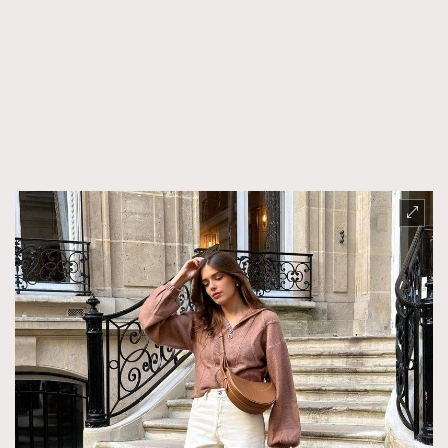
時裝心理學
2
當巨蟹座遇上處女座 Tyson Yoshi x 林家謙
煲劇日常
334
玩物壯志
1
本人已詳閱並同意遵守本文列明條款及細則。 請瀏覽
(
nmg.com.hk/privacy
) 閱讀本公司的私隱政策聲明。
本人願意接收新傳媒集團的最新消息及其他宣傳資訊，本人同意
新傳媒集團使用本人的個人資料於任何推廣用途。