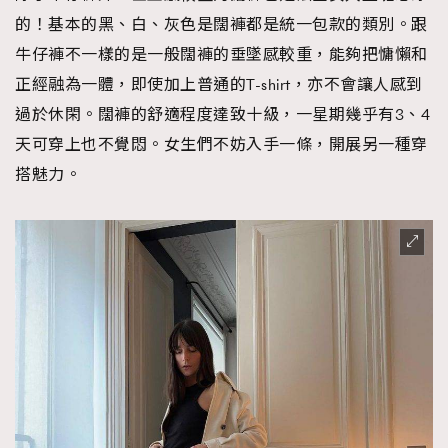
的！基本的黑、白、灰色是闊褲都是統一包款的類別。跟
牛仔褲不一樣的是一般闊褲的垂墜感較重，能夠把慵懶和
正經融為一體，即使加上普通的T-shirt，亦不會讓人感到
過於休閑。闊褲的舒適程度達致十級，一星期幾乎有3、4
天可穿上也不覺悶。女生們不妨入手一條，開展另一種穿
搭魅力。