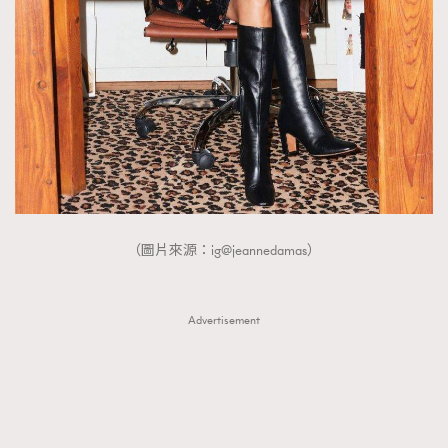
FigaroTalk
48
FigaroWatch
83
Grooming&Fitness
38
HommesFashion
2
HommeStyle
132
NoBagNoLife
349
People
53
#FigaroIssue 專訪陳漢娜Hanna與Takuro｜模特
TheFrenchWay
145
情侶談愛情
（圖片來源：ig@jeannedamas）
VAxChowSangSang
4
WatchesWonder&Beyond
21
WatchesWonder&Beyond
1
Advertisement
向ChanelN°5致敬
1
大時代小事情
42
時尚熱話
537
時尚配飾
297