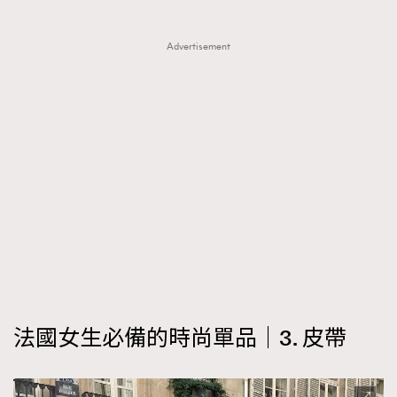
AFrenchMind
DressLikeAParisienne
Advertisement
EmpowerF
FashionWeek
FigaroAesthetic
法國女生必備的時尚單品｜3. 皮帶