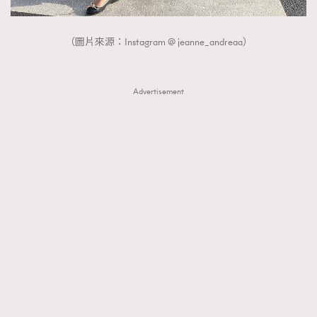
（圖片來源：Instagram @ jeanne_andreaa）
Advertisement