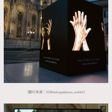
（圖片來源：IG@dolcegabbana_exhibit）