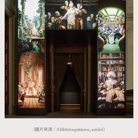
（圖片來源：IG@dolcegabbana_exhibit）