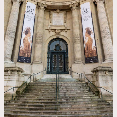
About us
Collaboration Opportunity
Disclaimer
Privacy
New Media Group
|
Madame Figaro editions:
France
|
Greece
|
Japan
|
Portugal
|
Spain