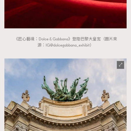
時裝心理學
2
當巨蟹座遇上處女座 Tyson Yoshi x 林家謙
煲劇日常
334
玩物壯志
1
《匠心藝境：Dolce & Gabbana》登陸巴黎大皇宮（圖片來
源：IG@dolcegabbana_exhibit）
本人已詳閱並同意遵守本文列明條款及細則。 請瀏覽
(
nmg.com.hk/privacy
) 閱讀本公司的私隱政策聲明。
本人願意接收新傳媒集團的最新消息及其他宣傳資訊，本人同意
新傳媒集團使用本人的個人資料於任何推廣用途。