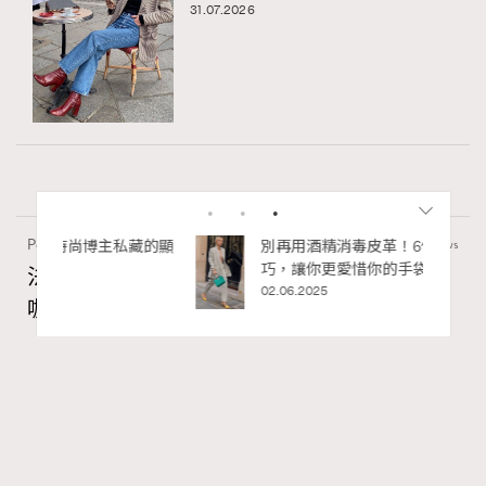
31.07.2026
Paris
53.93k views
私藏的顯
別再用酒精消毒皮革！6個清潔手袋小技
巧，讓你更愛惜你的手袋
法國人用「碗」喝咖啡？4個不為人知的法國
02.06.2025
咖啡文化
Ankie Pang
31.07.2026
TheFrenchWay
Series:
咖啡
法國女人
法國文化
Tags:
RECOMMENDED