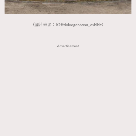
（圖片來源：IG@dolcegabbana_exhibit）
Advertisement