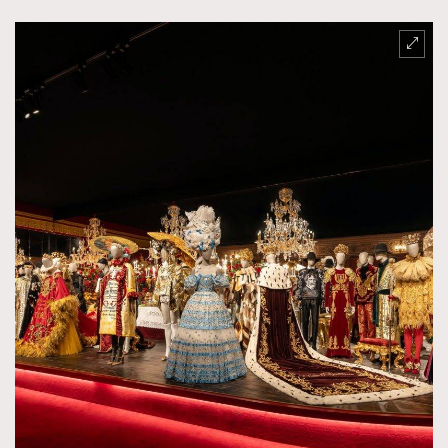
FigaroTalk
48
FigaroWatch
83
Grooming&Fitness
38
HommesFashion
2
HommeStyle
132
NoBagNoLife
349
People
53
#FigaroIssue 專訪陳漢娜Hanna與Takuro｜模特
TheFrenchWay
145
情侶談愛情
VAxChowSangSang
4
WatchesWonder&Beyond
21
WatchesWonder&Beyond
1
向ChanelN°5致敬
1
大時代小事情
42
時尚熱話
537
時尚配飾
297