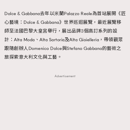
TRENDING
Dolce & Gabbana去年以米蘭Palazzo Reale為首站展開《匠
#FigaroExhibition 群星力撐MF X Leung Mo《See
AFrenchMind
3
心藝境：Dolce & Gabbana》世界巡迴展覽，最近展覽移
You In My Dream》展覽
DressLikeAParisienne
1
師至法國巴黎大皇宮舉行，展出品牌3個高訂系列的設
EmpowerF
103
計：Alta Moda、Alta Sartoria及Alta Gioielleria，帶領觀眾
FashionWeek
191
跟隨創辦人Domenico Dolce與Stefano Gabbana的藝術之
FigaroAesthetic
308
旅探索意大利文化與工藝。
FigaroAstrology
416
FigaroBeauty
424
Advertisement
FigaroBeautyRitual
7
FigaroCeleb
547
#FigaroExhibition Wyman 揭曉 Figaro Exhibition
FigaroCinéma
281
第二站！
FigaroDigitalCover
17
FigaroExhibition
12
FigaroExpert
1