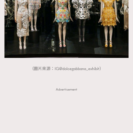
（圖片來源：IG@dolcegabbana_exhibit）
Advertisement