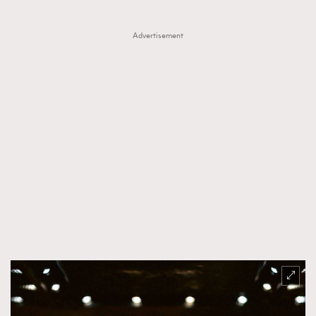
EmpowerF
FashionWeek
FigaroAesthetic
Advertisement