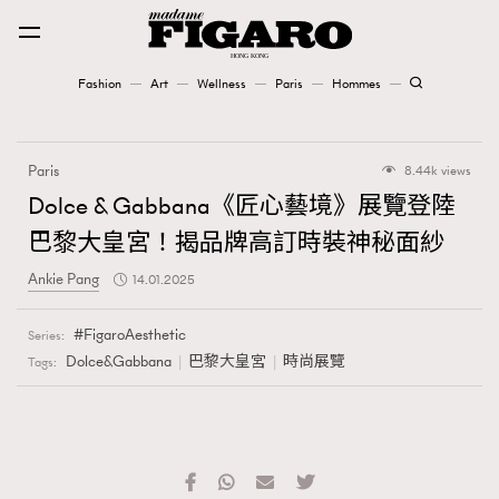
Fashion
Art
Wellness
Paris
Hommes
Fashion
Paris
8.44k views
Art
Dolce & Gabbana《匠心藝境》展覽登陸
巴黎大皇宮！揭品牌高訂時裝神秘面紗
Wellness
Ankie Pang
14.01.2025
Karena Lam is On Our Cover
FigaroAesthetic
Series:
Paris
Dolce&Gabbana
巴黎大皇宮
時尚展覽
Tags:
Hommes