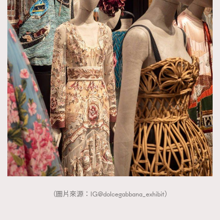
（圖片來源：IG@dolcegabbana_exhibit）