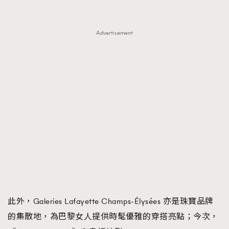
時裝心理學
2
當巨蟹座遇上處女座 Tyson Yoshi x 林家謙
煲劇日常
334
Advertisement
玩物壯志
1
本人已詳閱並同意遵守本文列明條款及細則。 請瀏覽
(
nmg.com.hk/privacy
) 閱讀本公司的私隱政策聲明。
本人願意接收新傳媒集團的最新消息及其他宣傳資訊，本人同意
新傳媒集團使用本人的個人資料於任何推廣用途。
此外，Galeries Lafayette Champs-Élysées 亦是珠寶品牌
的集散地，為巴黎女人提供時髦優雅的穿搭亮點；今次，