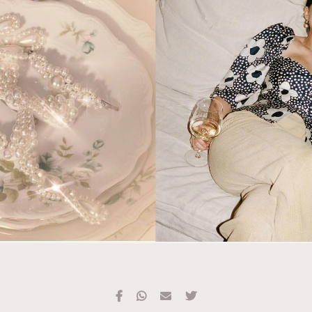
TRENDING
#FigaroExhibition 群星力撐MF X Leung Mo《See
AFrenchMind
3
You In My Dream》展覽
DressLikeAParisienne
1
EmpowerF
103
FashionWeek
191
FigaroAesthetic
308
FigaroAstrology
415
FigaroBeauty
424
FigaroBeautyRitual
7
FigaroCeleb
547
#FigaroExhibition Wyman 揭曉 Figaro Exhibition
FigaroCinéma
281
第二站！
FigaroDigitalCover
17
FigaroExhibition
12
FigaroExpert
1