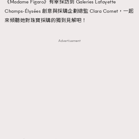
《Madame Figaro》有幸採訪到 Galeries Lafayette
About us
Collaboration Opportunity
Disclaimer
Privacy
Champs-Élysées 創意與採購企劃總監 Clara Cornet，一起
New Media Group
|
Madame Figaro editions:
France
|
Greece
來傾聽她對珠寶採購的獨到見解吧！
|
Japan
|
Portugal
|
Spain
Advertisement