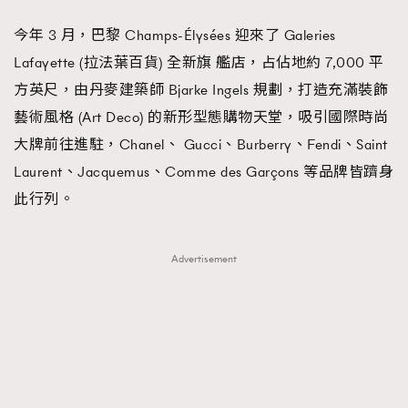
FigaroFrancais
41
今年 3 月，巴黎 Champs-Élysées 迎來了 Galeries
FigaroGadget
1
Lafayette (拉法葉百貨) 全新旗 艦店，占佔地約 7,000 平
FigaroHealth
647
方英尺，由丹麥建築師 Bjarke Ingels 規劃，打造充滿裝飾
FigaroHub
128
藝術風格 (Art Deco) 的新形型態購物天堂，吸引國際時尚
FigaroIcon
68
大牌前往進駐，Chanel、 Gucci、Burberry、Fendi、Saint
法國五月French May專訪四位香港文藝代表
FigaroInsight
156
Laurent、Jacquemus、Comme des Garçons 等品牌皆躋身
FigaroIssue
271
此行列。
FigaroJewellery
87
FigaroLifestyle
230
Advertisement
FigaroLove
89
FigaroMasterclass
20
FigaroMusic
90
FigaroStyle
89
#FigaroIssue 容祖兒封面專訪｜追逐歌手夢
FigaroSubculture
14