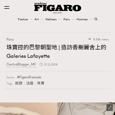
Fashion
Art
Wellness
Paris
Hommes
Fashion
Paris
8.59k views
Art
珠寶控的巴黎朝聖地 | 造訪香榭麗舍上的
Galeries Lafayette
Wellness
CentralBlogger_MF
12.12.2019
Karena Lam is On Our Cover
FigaroFrancais
Series:
Paris
旅遊
法國
珠寶
Tags:
Hommes