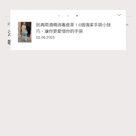
Paris
53.93k views
私藏的顯
別再用酒精消毒皮革！6個清潔手袋小技
巧，讓你更愛惜你的手袋
法國人用「碗」喝咖啡？4個不為人知的法國
02.06.2025
咖啡文化
Ankie Pang
31.07.2026
TheFrenchWay
Series:
咖啡
法國女人
法國文化
Tags:
RECOMMENDED
在法國，你會看到大大小小的咖啡店。無論是簡樸的小
店，或是豪華咖啡店，咖啡店經常座無虛席。咖啡廳是法