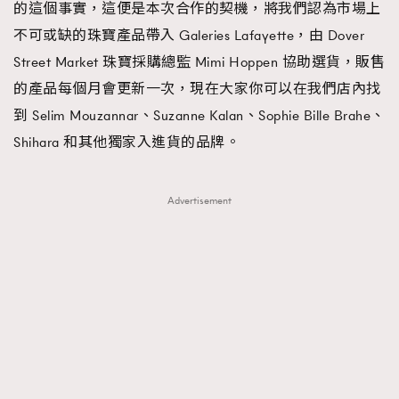
的這個事實，這便是本次合作的契機，將我們認為市場上
不可或缺的珠寶產品帶入 Galeries Lafayette，由 Dover
Street Market 珠寶採購總監 Mimi Hoppen 協助選貨，販售
TRENDING
的產品每個月會更新一次，現在大家你可以在我們店內找
AFrenchMind
DressLikeAParisienne
到 Selim Mouzannar、Suzanne Kalan、Sophie Bille Brahe、
EmpowerF
FashionWeek
FigaroAesthetic
Shihara 和其他獨家入進貨的品牌。
Advertisement