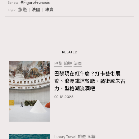
FigaroFrancais
Series:
旅遊
法國
珠寶
Tags:
RELATED
巴黎
旅遊
法國
巴黎現在紅什麼？打卡藝術展
覧、浪漫鐵塔餐廳、藝術感朱古
力、型格潮流酒吧
02.12.2025
Luxury Travel
旅遊
郵輪