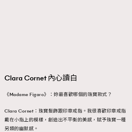
Clara Cornet 內心讀白
《Madame Figaro》：
妳最喜歡哪個的珠寶款式？
Clara Cornet：
珠寶髮飾跟印章戒指。我很喜歡印章戒指
戴在小指上的模樣，創造出不平衡的美感，賦予珠寶一種
另類的幽默感。