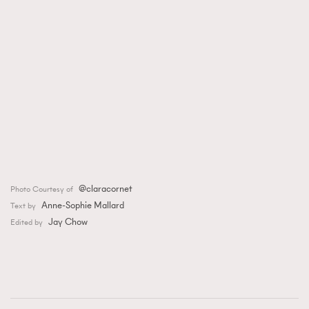
@claracornet
Photo Courtesy of
Anne-Sophie Mallard
Text by
Jay Chow
Edited by