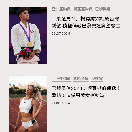
FigaroTalk
48
亞洲運動員
奧運運動員
巴黎奧運
FigaroWatch
83
「柔道男神」楊勇緯爆紅成台灣
Grooming&Fitness
38
驕傲 積極備戰巴黎奧運冀望奪金
HommesFashion
2
23.07.2024
HommeStyle
132
NoBagNoLife
349
People
53
#FigaroIssue 專訪陳漢娜Hanna與Takuro｜模特
TheFrenchWay
145
情侶談愛情
VAxChowSangSang
4
亞洲運動員
國際賽事
奧運會
WatchesWonder&Beyond
21
巴黎奧運2024：體育界的偶像！
WatchesWonder&Beyond
1
盤點10位俊男美女運動員
向ChanelN°5致敬
1
21.06.2024
大時代小事情
42
時尚熱話
537
時尚配飾
297