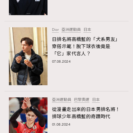
TRENDING
#FigaroExhibition 群星力撐MF X Leung Mo《See
AFrenchMind
3
You In My Dream》展覽
DressLikeAParisienne
1
Dior
亞洲運動員
日本
EmpowerF
103
日排名將高橋藍的「犬系男友」
穿搭示範！脫下球衣後竟是
FashionWeek
191
「它」家代言人？
FigaroAesthetic
308
07.08.2024
FigaroAstrology
417
FigaroBeauty
424
FigaroBeautyRitual
7
FigaroCeleb
547
#FigaroExhibition Wyman 揭曉 Figaro Exhibition
亞洲運動員
巴黎奧運
日本
FigaroCinéma
281
第二站！
從漫畫走出來的日本男排名將！
FigaroDigitalCover
17
排球少年高橋藍的奇蹟時代
FigaroExhibition
12
01.08.2024
FigaroExpert
1