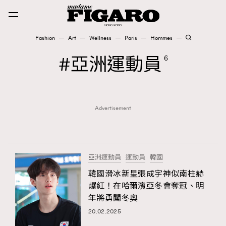
Fashion
Art
Wellness
Paris
Hommes
Fashion
亞洲運動員
6
Art
Advertisement
Wellness
Karena Lam is On Our Cover
Paris
亞洲運動員
運動員
韓國
韓國滑冰新星張成宇神似南柱赫
爆紅！在哈爾濱亞冬會奪冠、明
Hommes
年將勇闖冬奧
20.02.2025