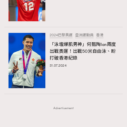
FigaroFrancais
41
FigaroGadget
1
FigaroHealth
647
TRENDING
FigaroHub
128
2024巴黎奧運
亞洲運動員
香港
AFrenchMind
FigaroIcon
DressLikeAParisienne
68
「泳壇爆肌男神」何甄陶Ian兩度
法國五月French May專訪四位香港文藝代表
EmpowerF
FashionWeek
FigaroAesthetic
FigaroInsight
156
出戰奧運！出戰50米自由泳、盼
打破香港紀錄
FigaroIssue
271
31.07.2024
FigaroJewellery
87
FigaroLifestyle
230
FigaroLove
89
FigaroMasterclass
20
FigaroMusic
90
Advertisement
FigaroStyle
89
#FigaroIssue 容祖兒封面專訪｜追逐歌手夢
FigaroSubculture
14