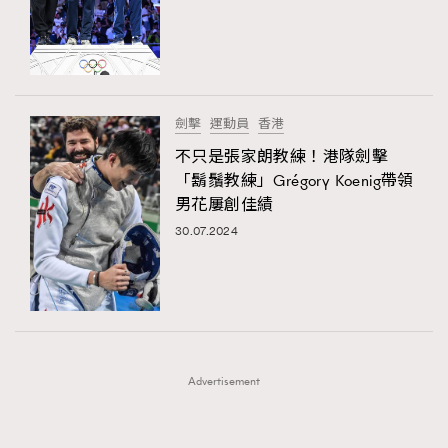
FigaroFrancais
41
FigaroGadget
1
FigaroHealth
647
FigaroHub
128
劍擊
運動員
香港
FigaroIcon
68
不只是張家朗教練！港隊劍擊
法國五月French May專訪四位香港文藝代表
FigaroInsight
156
「鬍鬚教練」Grégory Koenig帶領
男花屢創佳績
FigaroIssue
270
TRENDING
30.07.2024
FigaroJewellery
86
AFrenchMind
DressLikeAParisienne
FigaroLifestyle
230
EmpowerF
FashionWeek
FigaroAesthetic
FigaroLove
89
FigaroMasterclass
20
FigaroMusic
90
Advertisement
FigaroStyle
89
#FigaroIssue 容祖兒封面專訪｜追逐歌手夢
FigaroSubculture
14