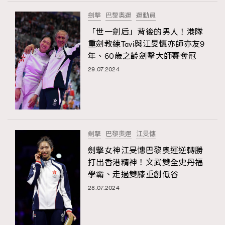
FigaroTalk
48
劍擊
巴黎奧運
運動員
FigaroWatch
83
「世一劍后」背後的男人！港隊
Grooming&Fitness
38
重劍教練Tavi與江旻憓亦師亦友9
HommesFashion
2
年、60歲之齡劍擊大師賽奪冠
HommeStyle
132
29.07.2024
NoBagNoLife
349
People
53
#FigaroIssue 專訪陳漢娜Hanna與Takuro｜模特
TheFrenchWay
145
情侶談愛情
VAxChowSangSang
4
劍擊
巴黎奧運
江旻憓
WatchesWonder&Beyond
21
劍擊女神江旻憓巴黎奧運逆轉勝
WatchesWonder&Beyond
1
打出香港精神！文武雙全史丹福
向ChanelN°5致敬
學霸、走過雙膝重創低谷
1
28.07.2024
大時代小事情
42
時尚熱話
537
時尚配飾
297