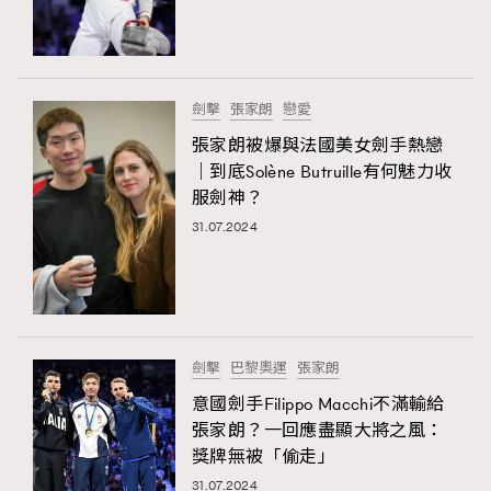
TRENDING
#FigaroExhibition 群星力撐MF X Leung Mo《See
AFrenchMind
3
You In My Dream》展覽
DressLikeAParisienne
1
劍擊
張家朗
戀愛
EmpowerF
103
張家朗被爆與法國美女劍手熱戀
｜到底Solène Butruille有何魅力收
FashionWeek
191
服劍神？
FigaroAesthetic
308
31.07.2024
FigaroAstrology
415
FigaroBeauty
424
FigaroBeautyRitual
7
FigaroCeleb
547
#FigaroExhibition Wyman 揭曉 Figaro Exhibition
劍擊
巴黎奧運
張家朗
FigaroCinéma
281
第二站！
意國劍手Filippo Macchi不滿輸給
FigaroDigitalCover
17
張家朗？一回應盡顯大將之風：
FigaroExhibition
12
獎牌無被「偷走」
FigaroExpert
1
31.07.2024