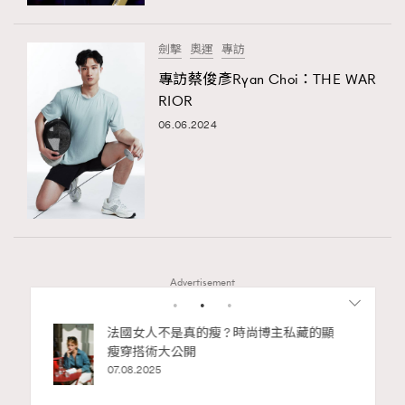
時裝心理學
2
當巨蟹座遇上處女座 Tyson Yoshi x 林家謙
煲劇日常
334
劍擊
奧運
專訪
玩物壯志
1
專訪蔡俊彥Ryan Choi：THE WAR
RIOR
06.06.2024
本人已詳閱並同意遵守本文列明條款及細則。 請瀏覽
(
nmg.com.hk/privacy
) 閱讀本公司的私隱政策聲明。
Advertisement
本人願意接收新傳媒集團的最新消息及其他宣傳資訊，本人同意
新傳媒集團使用本人的個人資料於任何推廣用途。
bb安
法國女人不是真的瘦 ? 時尚博主私藏的顯
ife
瘦穿搭術大公開
術展香港
07.08.2025