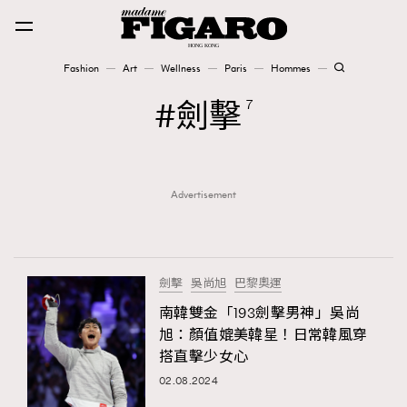
Fashion
Art
Wellness
Paris
Hommes
Fashion
劍擊
7
Art
Advertisement
Wellness
Karena Lam is On Our Cover
Paris
劍擊
吳尚旭
巴黎奧運
南韓雙金「193劍擊男神」吳尚
旭：顏值媲美韓星！日常韓風穿
Hommes
搭直擊少女心
02.08.2024