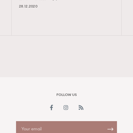
28.12.2020
FigaroAesthetic
FOLLOW US