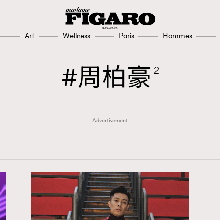
Art
Wellness
Paris
Hommes
周柏豪
2
Advertisement