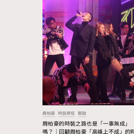
周柏豪
時裝穿搭
鄭融
周柏豪的時裝之路也是「一事無成」
AFrenchMind
D
嗎？｜回顧周柏豪「高峰上不成」的