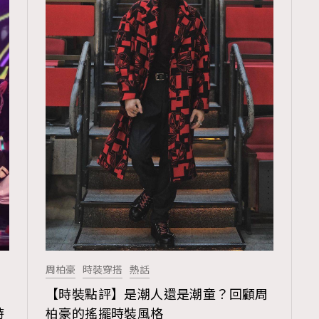
周柏豪
時裝穿搭
熱話
TRENDING
【時裝點評】是潮人還是潮童？回顧周
ressLikeAParisienne
Empower
時
柏豪的搖擺時裝風格