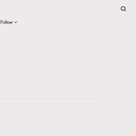
FigaroExpert
41
FigaroFrancais
Follow
1
FigaroGadget
647
FigaroHealth
128
FigaroHub
68
FigaroIcon
156
FigaroInsight
271
FigaroIssue
87
FigaroJewellery