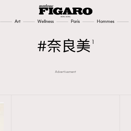
Art
Wellness
Paris
Hommes
奈良美
1
Advertisement