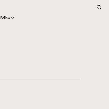
FigaroExpert
41
FigaroFrancais
Follow
1
FigaroGadget
647
FigaroHealth
128
FigaroHub
68
FigaroIcon
156
FigaroInsight
271
FigaroIssue
87
FigaroJewellery