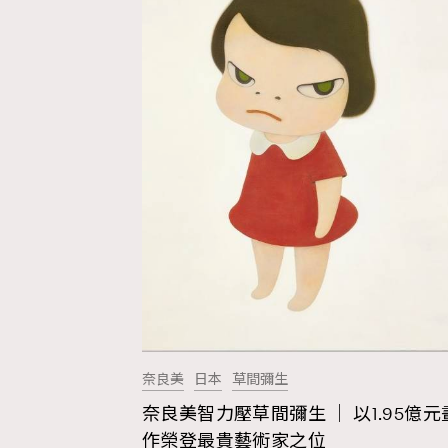
奈良美
日本
草間彌生
奈良美智力壓草間彌生 ｜ 以1.95億元
AFrenchMind
D
作榮登最貴藝術家之位