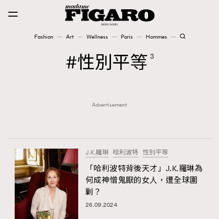
Fashion
Art
Wellness
Paris
Hommes
Fashion
性別平等
3
Art
Advertisement
Wellness
Karena Lam is On Our Cover
Paris
J.K.羅琳
哈利波特
性別平等
「哈利波特背後天才」J.K.羅琳為
何成神憎鬼厭的女人，遭全球圍
Hommes
剿？
26.09.2024