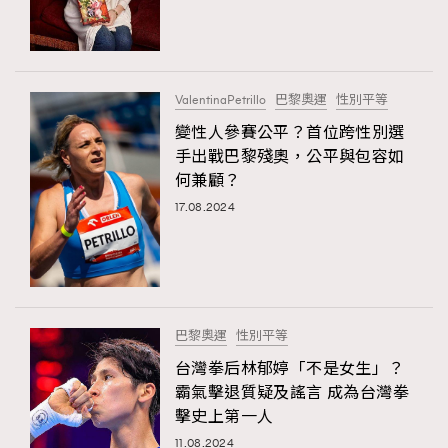
TRENDING
#FigaroExhibition 群星力撐MF X Leung Mo《See
AFrenchMind
3
You In My Dream》展覽
DressLikeAParisienne
1
ValentinaPetrillo
巴黎奧運
性別平等
EmpowerF
103
變性人參賽公平？首位跨性別選
TRENDING
手出戰巴黎殘奧，公平與包容如
FashionWeek
191
AFrenchMind
DressLikeAParisienne
何兼顧？
FigaroAesthetic
308
EmpowerF
FashionWeek
FigaroAesthetic
17.08.2024
FigaroAstrology
416
FigaroBeauty
424
FigaroBeautyRitual
7
FigaroCeleb
547
#FigaroExhibition Wyman 揭曉 Figaro Exhibition
巴黎奧運
性別平等
FigaroCinéma
281
第二站！
台灣拳后林郁婷「不是女生」？
FigaroDigitalCover
17
霸氣擊退質疑及謠言 成為台灣拳
FigaroExhibition
12
擊史上第一人
FigaroExpert
1
11.08.2024