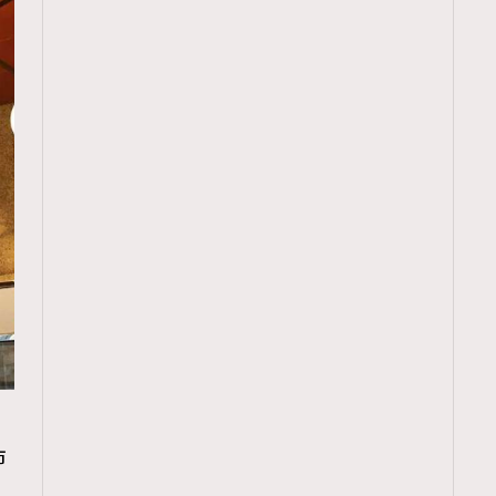
TRENDING
市
ressLikeAParisienne
Empower