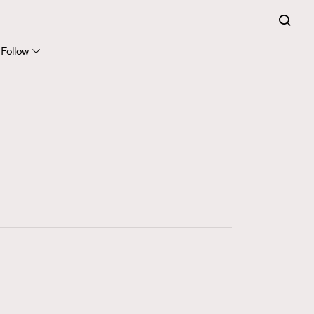
FigaroExpert
41
FigaroFrancais
Follow
1
FigaroGadget
647
FigaroHealth
128
FigaroHub
68
FigaroIcon
156
FigaroInsight
271
FigaroIssue
87
FigaroJewellery