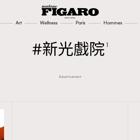
Art
Wellness
Paris
Hommes
新光戲院
1
Advertisement