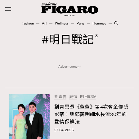
Fashion
Art
Wellness
Paris
Hommes
Fashion
明日戰記
3
Art
Advertisement
Wellness
Karena Lam is On Our Cover
Paris
劉青雲
愛情
明日戰記
劉青雲憑《爸爸》第4次奪金像獎
影帝！與郭藹明細水長流30年的
Hommes
愛情保鮮法
27.04.2025