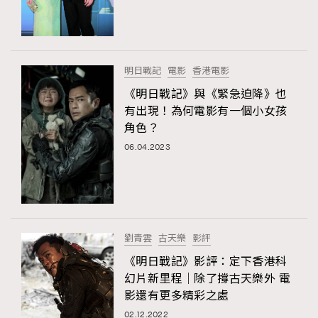
TRENDING
#FigaroExhibition 群星力撐MF X Leung Mo《See
AFrenchMind
3
You In My Dream》展覽
DressLikeAParisienne
1
明日戰記
電影
香港電影
EmpowerF
103
《明日戰記》與《緊急迫降》也
TRENDING
有出現！為何電影有一個小女孩
FashionWeek
191
AFrenchMind
DressLikeAParisienne
角色？
FigaroAesthetic
308
EmpowerF
FashionWeek
FigaroAesthetic
06.04.2023
FigaroAstrology
417
FigaroBeauty
424
FigaroBeautyRitual
7
FigaroCeleb
547
#FigaroExhibition Wyman 揭曉 Figaro Exhibition
劉青雲
古天樂
影評
FigaroCinéma
281
第二站！
《明日戰記》影評：定下香港科
FigaroDigitalCover
17
幻片新里程｜除了撐古天樂外 電
FigaroExhibition
12
影還有更多精彩之處
FigaroExpert
1
02.12.2022