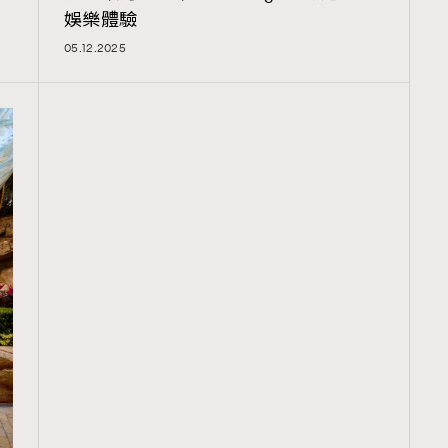
娛樂體驗
05.12.2025
TRENDING
ressLikeAParisienne
Empower
FigaroAesthetic