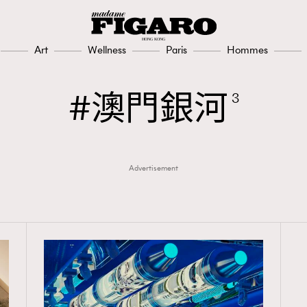
191
FashionWeek
308
FigaroAesthetic
Art
Wellness
Paris
Hommes
澳門銀河
3
Advertisement