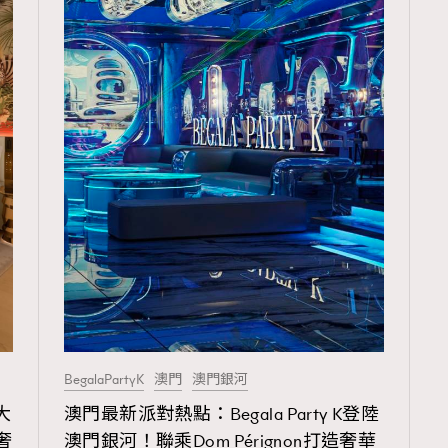
BegalaPartyK
澳門
澳門銀河
大
澳門最新派對熱點：Begala Party K登陸
奢
澳門銀河！聯乘Dom Pérignon打造奢華