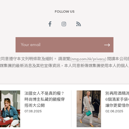
FOLLOW US
同意遵守本文列明條款及細則。 請瀏覽(
nmg.com.hk/privacy
) 閱讀本公
媒集團的最新消息及其他宣傳資訊，本人同意新傳媒集團使用本人的個人
覽(
nmg.com.hk/privacy
) 閱讀本
資訊，本人同意新傳媒集團使用
法國女人不是真的瘦 ?
別再用酒精
ABOUT US
COLLABORATION OPPORTUNITY
DISCLAIMER
PRIVAC
時尚博主私藏的顯瘦穿
6個清潔手袋
ia Group
|
Madame Figaro editions:
France
|
Greece
|
Japan
|
Portugal
搭術大公開
讓你更愛惜
igaro Hong Kong is published by
New Media Group
by exclusive agreement with Société 
07.08.2025
02.06.2025
© 2026
New Media Group
. All rights reserved.