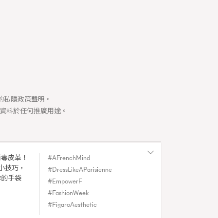
334
煲劇日常
1
玩物壯志
司的私隱政策聲明。
資料於任何推廣用途。
消毒皮革！
AFrenchMind
Y
小技巧，
DressLikeAParisienne
|
Spain
你的手袋
EmpowerF
du Figaro.
FashionWeek
FigaroAesthetic