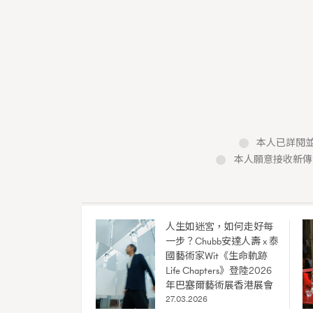
本人已詳閱並
本人願意接收新傳
本人已詳閱並同意遵守本文列明條款及細則。 請瀏
公司的私隱政策聲明。
本人願意接收新傳媒集團的最新消息及其他宣傳
本人的個人資料於任何推廣用途。
人生如迷宮，如何走好每
一步？Chubb安達人壽 x 泰
New Med
國藝術家Wit《生命軌跡
Madame F
Life Chapters》登陸2026
年巴塞爾藝術展香港展會
27.03.2026