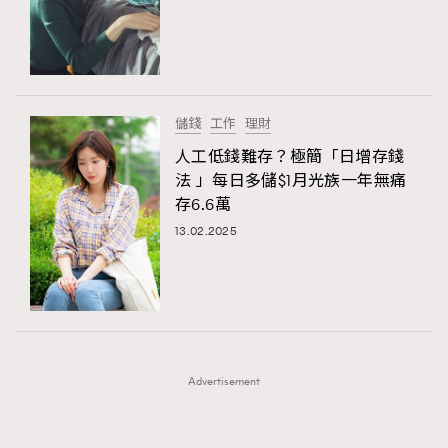
FigaroFrancais
41
FigaroGadget
1
FigaroHealth
647
FigaroHub
128
儲錢
工作
理財
FigaroIcon
68
人工低錢難存？極簡「日增存錢
法國五月French May專訪四位香港文藝代表
FigaroInsight
156
法 」每日多儲$1月光族一年無痛
存6.6萬
FigaroIssue
271
13.02.2025
FigaroJewellery
87
FigaroLifestyle
230
FigaroLove
89
FigaroMasterclass
20
FigaroMusic
90
Advertisement
FigaroStyle
89
#FigaroIssue 容祖兒封面專訪｜追逐歌手夢
FigaroSubculture
14