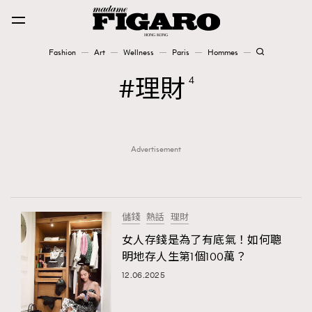
Fashion
Art
Wellness
Paris
Hommes
Fashion
理財
4
Art
Advertisement
Wellness
Karena Lam is On Our Cover
Paris
儲錢
熱話
理財
女人存錢是為了有底氣！如何聰
明地存人生第1個100萬？
Hommes
12.06.2025