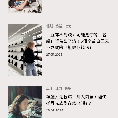
TRENDING
#FigaroExhibition 群星力撐MF X Leung Mo《See
AFrenchMind
3
You In My Dream》展覽
DressLikeAParisienne
1
儲錢
熱話
理財
EmpowerF
103
一直存不到錢，可能是你的「省
錢」行為出了錯！5個辛苦自己又
FashionWeek
191
不見效的「無效存錢法」
FigaroAesthetic
308
27.05.2025
FigaroAstrology
416
FigaroBeauty
424
TRENDING
FigaroBeautyRitual
7
AFrenchMind
DressLikeAParisienne
FigaroCeleb
547
EmpowerF
FashionWeek
FigaroAesthetic
#FigaroExhibition Wyman 揭曉 Figaro Exhibition
工作
理財
職場
FigaroCinéma
281
第二站！
存錢方法技巧：月入兩萬，如何
FigaroDigitalCover
17
從月光族到存款6位數？
FigaroExhibition
12
28.02.2025
FigaroExpert
1