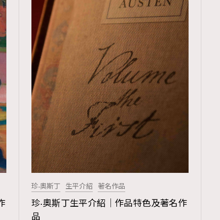
TRENDING
3
AFrenchMind
1
DressLikeAParisienne
103
EmpowerF
191
FashionWeek
珍·奧斯丁
生平介紹
著名作品
308
FigaroAesthetic
作
珍·奧斯丁生平介紹｜作品特色及著名作
品