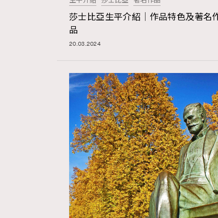
生平介紹
莎士比亞
著名作品
莎士比亞生平介紹｜作品特色及著名
AFrenchMind
D
品
20.03.2024