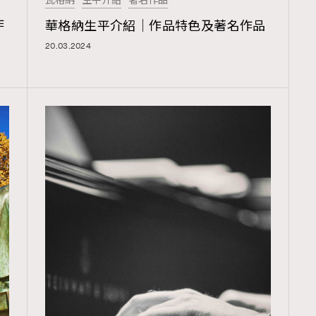
瓦格納
生平介紹
著名作品
TRENDING
作
華格納生平介紹｜作品特色及著名作品
ressLikeAParisienne
Empower
20.03.2024
FigaroAesthetic