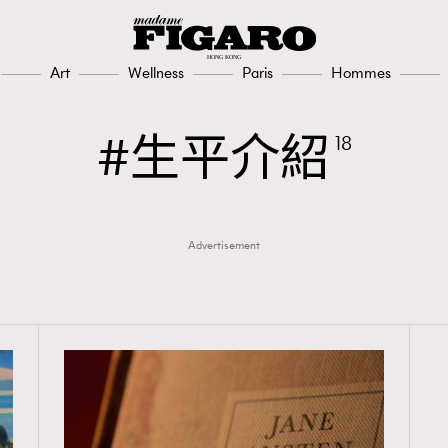
Art
Wellness
Paris
Hommes
生平介紹
18
Advertisement