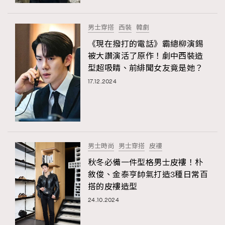
時裝心理學
2
當巨蟹座遇上處女座 Tyson Yoshi x 林家謙
煲劇日常
334
男士穿搭
西裝
韓劇
玩物壯志
1
《現在撥打的電話》霸總柳演錫
被大讚演活了原作！劇中西裝造
型超吸睛、前緋聞女友竟是她？
17.12.2024
本人已詳閱並同意遵守本文列明條款及細則。 請瀏覽
男士時尚
男士穿搭
皮褸
(
nmg.com.hk/privacy
) 閱讀本公司的私隱政策聲明。
本人願意接收新傳媒集團的最新消息及其他宣傳資訊，本人同意
秋冬必備一件型格男士皮褸！朴
新傳媒集團使用本人的個人資料於任何推廣用途。
敘俊、金泰亨帥氣打造3種日常百
搭的皮褸造型
24.10.2024