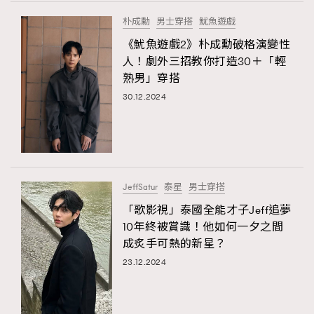
FigaroTalk
48
朴成勳
男士穿搭
魷魚遊戲
FigaroWatch
83
《魷魚遊戲2》朴成勳破格演變性
Grooming&Fitness
38
人！劇外三招教你打造30＋「輕
HommesFashion
2
熟男」穿搭
HommeStyle
TRENDING
132
30.12.2024
NoBagNoLife
349
AFrenchMind
DressLikeAParisienne
People
53
EmpowerF
FashionWeek
FigaroAesthetic
#FigaroIssue 專訪陳漢娜Hanna與Takuro｜模特
TheFrenchWay
145
情侶談愛情
VAxChowSangSang
4
JeffSatur
泰星
男士穿搭
WatchesWonder&Beyond
21
「歌影視」泰國全能才子Jeff追夢
WatchesWonder&Beyond
1
10年終被賞識！他如何一夕之間
向ChanelN°5致敬
成炙手可熱的新星？
1
23.12.2024
大時代小事情
42
時尚熱話
537
時尚配飾
297