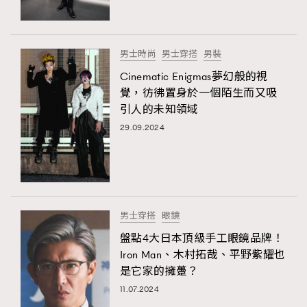
About us
Collaboration Opportunity
Disclaimer
Privacy
New Media Group
|
Madame Figaro editions:
France
|
Greece
男士時尚
男士穿搭
男裝
|
Japan
|
Portugal
|
Spain
Cinematic Enigmas夢幻般的視
覺，彷彿置身於一個陌生而又吸
引人的未知領域
29.09.2024
男士穿搭
眼鏡
盤點4大日本頂級手工眼鏡品牌！
Iron Man、木村拓哉、平野紫耀也
是它家的擁躉？
11.07.2024