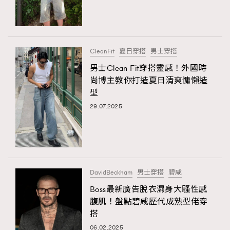
TRENDING
#FigaroExhibition 群星力撐MF X Leung Mo《See
AFrenchMind
3
You In My Dream》展覽
DressLikeAParisienne
1
CleanFit
夏日穿搭
男士穿搭
EmpowerF
103
男士Clean Fit穿搭靈感！外國時
尚博主教你打造夏日清爽慵懶造
FashionWeek
191
型
FigaroAesthetic
308
29.07.2025
FigaroAstrology
416
FigaroBeauty
424
FigaroBeautyRitual
7
FigaroCeleb
547
#FigaroExhibition Wyman 揭曉 Figaro Exhibition
DavidBeckham
男士穿搭
碧咸
FigaroCinéma
281
第二站！
Boss最新廣告脫衣濕身大騷性感
FigaroDigitalCover
17
腹肌！盤點碧咸歷代成熟型佬穿
FigaroExhibition
12
搭
FigaroExpert
1
06.02.2025