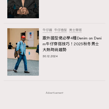
FigaroFrancais
41
FigaroGadget
1
FigaroHealth
647
FigaroHub
128
牛仔褲
牛仔造型
男士穿搭
FigaroIcon
68
跟外國型佬必學4種Denim on Deni
法國五月French May專訪四位香港文藝代表
FigaroInsight
156
m牛仔穿搭技巧！2025秋冬男士
大熱時尚趨勢
FigaroIssue
271
30.12.2024
FigaroJewellery
87
FigaroLifestyle
230
FigaroLove
89
FigaroMasterclass
20
FigaroMusic
90
Advertisement
FigaroStyle
89
#FigaroIssue 容祖兒封面專訪｜追逐歌手夢
FigaroSubculture
14