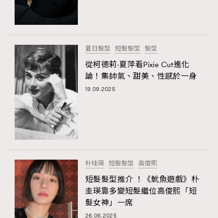
TRENDING
#FigaroExhibition 群星力撐MF X Leung Mo《See
AFrenchMind
3
You In My Dream》展覽
DressLikeAParisienne
1
夏日髮型
短髮髮型
髮型
EmpowerF
103
從柯德莉·夏萍看Pixie Cut進化
論！集帥氣、甜美、性感於一身
FashionWeek
191
19.09.2025
FigaroAesthetic
308
FigaroAstrology
416
FigaroBeauty
424
FigaroBeautyRitual
7
FigaroCeleb
547
#FigaroExhibition Wyman 揭曉 Figaro Exhibition
朴珪瑛
短髮髮型
高俊熙
FigaroCinéma
281
第二站！
短髮髮型推介 ！《魷魚遊戲》朴
FigaroDigitalCover
17
圭瑛靠多變短髮繼位高俊熙「短
FigaroExhibition
12
髮女神」一席
TRENDING
FigaroExpert
1
26.06.2025