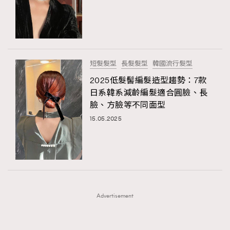
FigaroFrancais
41
AFrenchMind
DressLikeAParisienne
FigaroGadget
1
EmpowerF
FashionWeek
FigaroAesthetic
FigaroHealth
647
FigaroHub
128
短髮髮型
長髮髮型
韓國流行髮型
FigaroIcon
68
2025低髮髻編髮造型趨勢：7款
法國五月French May專訪四位香港文藝代表
FigaroInsight
156
日系韓系減齡編髮適合圓臉、長
臉、方臉等不同面型
FigaroIssue
271
15.05.2025
FigaroJewellery
87
FigaroLifestyle
230
FigaroLove
89
FigaroMasterclass
20
FigaroMusic
90
Advertisement
FigaroStyle
89
#FigaroIssue 容祖兒封面專訪｜追逐歌手夢
FigaroSubculture
14