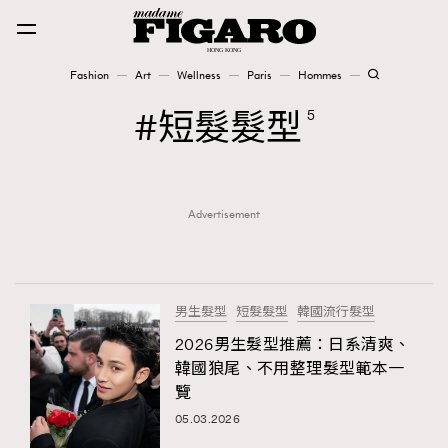
Fashion
Art
Wellness
Paris
Hommes
Fashion
短髮髮型
5
Art
Advertisement
Wellness
Karena Lam is On Our Cover
Paris
男生髮型
短髮髮型
韓國流行髮型
2026男生髮型推薦：日系清爽、
韓國狼尾、不用整理髮型範本一
Hommes
覽
05.03.2026