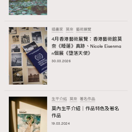
TRENDING
#FigaroExhibition 群星力撐MF X Leung Mo《See
AFrenchMind
3
You In My Dream》展覽
DressLikeAParisienne
1
插畫家
莫奈
藝術展覽
EmpowerF
103
4月香港藝術展覽：香港藝術館莫
TRENDING
奈《睡蓮》真跡、Nicole Eisenma
FashionWeek
191
AFrenchMind
DressLikeAParisienne
n個展《墮落天使》
FigaroAesthetic
308
EmpowerF
FashionWeek
FigaroAesthetic
30.03.2026
FigaroAstrology
416
FigaroBeauty
424
FigaroBeautyRitual
7
FigaroCeleb
547
#FigaroExhibition Wyman 揭曉 Figaro Exhibition
生平介紹
莫奈
著名作品
FigaroCinéma
281
第二站！
莫內生平介紹｜作品特色及著名
FigaroDigitalCover
17
作品
FigaroExhibition
12
19.03.2024
FigaroExpert
1