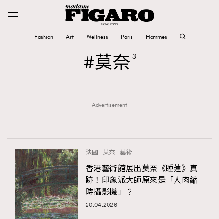
Fashion
Art
Wellness
Paris
Hommes
Fashion
莫奈
3
Art
Advertisement
Wellness
Karena Lam is On Our Cover
Paris
法國
莫奈
藝術
香港藝術館展出莫奈《睡蓮》真
跡！印象派大師原來是「人肉縮
Hommes
時攝影機」？
20.04.2026