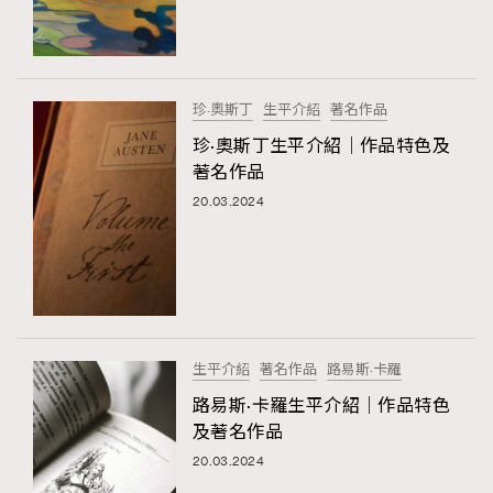
TRENDING
#FigaroExhibition 群星力撐MF X Leung Mo《See
AFrenchMind
3
You In My Dream》展覽
DressLikeAParisienne
1
珍·奧斯丁
生平介紹
著名作品
EmpowerF
103
珍·奧斯丁生平介紹｜作品特色及
著名作品
FashionWeek
191
20.03.2024
FigaroAesthetic
308
FigaroAstrology
415
FigaroBeauty
424
FigaroBeautyRitual
7
FigaroCeleb
547
#FigaroExhibition Wyman 揭曉 Figaro Exhibition
生平介紹
著名作品
路易斯·卡羅
FigaroCinéma
281
第二站！
路易斯·卡羅生平介紹｜作品特色
FigaroDigitalCover
17
及著名作品
FigaroExhibition
12
20.03.2024
FigaroExpert
1