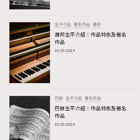
About us
Collaboration Opportunity
Disclaimer
Privacy
New Media Group
|
Madame Figaro editions:
France
|
Greece
生平介紹
著名作品
蕭邦
|
Japan
|
Portugal
|
Spain
蕭邦生平介紹｜作品特色及著名
作品
20.03.2024
TRENDING
AFrenchMind
DressLikeAParisienne
EmpowerF
FashionWeek
FigaroAesthetic
巴赫
生平介紹
著名作品
巴赫生平介紹｜作品特色及著名
作品
20.03.2024