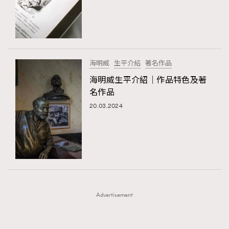
FigaroFrancais
41
FigaroGadget
1
FigaroHealth
647
FigaroHub
128
海明威
生平介紹
著名作品
FigaroIcon
68
海明威生平介紹｜作品特色及著
法國五月French May專訪四位香港文藝代表
FigaroInsight
156
名作品
FigaroIssue
271
20.03.2024
FigaroJewellery
87
FigaroLifestyle
230
FigaroLove
89
FigaroMasterclass
20
FigaroMusic
90
Advertisement
FigaroStyle
89
#FigaroIssue 容祖兒封面專訪｜追逐歌手夢
FigaroSubculture
14