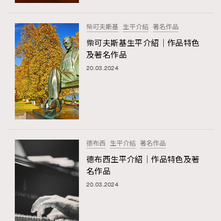
時裝心理學
2
當巨蟹座遇上處女座 Tyson Yoshi x 林家謙
煲劇日常
334
柴可夫斯基
生平介紹
著名作品
玩物壯志
1
柴可夫斯基生平介紹｜作品特色
及著名作品
20.03.2024
本人已詳閱並同意遵守本文列明條款及細則。 請瀏覽
德布西
生平介紹
著名作品
(
nmg.com.hk/privacy
) 閱讀本公司的私隱政策聲明。
本人願意接收新傳媒集團的最新消息及其他宣傳資訊，本人同意
德布西生平介紹｜作品特色及著
新傳媒集團使用本人的個人資料於任何推廣用途。
名作品
20.03.2024