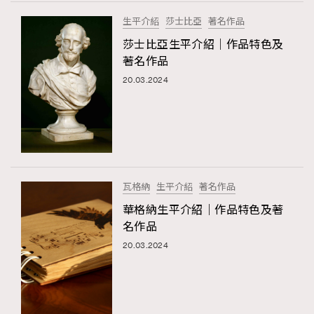
FigaroTalk
48
生平介紹
莎士比亞
著名作品
FigaroWatch
83
莎士比亞生平介紹｜作品特色及
Grooming&Fitness
38
著名作品
HommesFashion
2
20.03.2024
HommeStyle
132
NoBagNoLife
349
People
53
#FigaroIssue 專訪陳漢娜Hanna與Takuro｜模特
TheFrenchWay
145
情侶談愛情
VAxChowSangSang
4
瓦格納
生平介紹
著名作品
WatchesWonder&Beyond
21
華格納生平介紹｜作品特色及著
WatchesWonder&Beyond
1
名作品
向ChanelN°5致敬
1
20.03.2024
大時代小事情
42
時尚熱話
537
時尚配飾
297