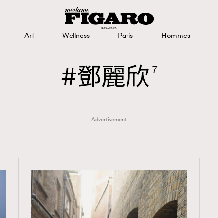
Art
Wellness
Paris
Hommes
鄧麗欣
7
Advertisement
TRENDING
3
AFrenchMind
1
DressLikeAParisienne
103
EmpowerF