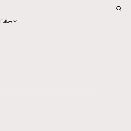
Follow
416
FigaroAstrology
424
FigaroBeauty
7
FigaroBeautyRitual