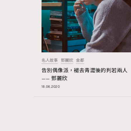
名人故事
鄧麗欣
金都
告別偶像派，褪去青澀後的判若兩人
—— 鄧麗欣
18.06.2020