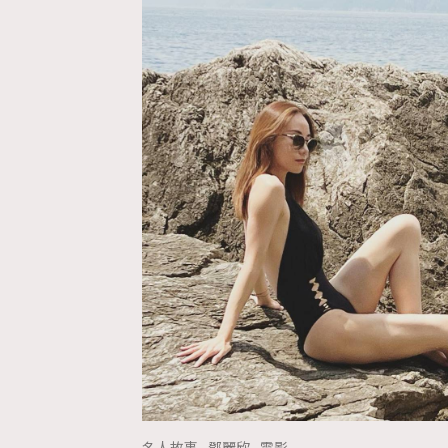
AFrenchMind
D