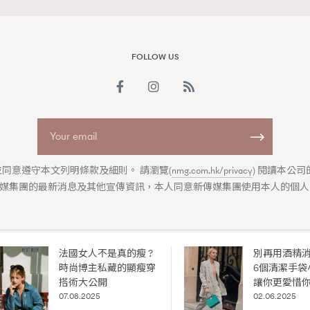
FOLLOW US
同意遵守本文列明條款及細則。 請瀏覽(
nmg.com.hk/privacy
) 閱讀本公
媒集團的最新消息及其他宣傳資訊，本人同意新傳媒集團使用本人的個人
法國女人不是真的瘦 ?
別再用酒精
ABOUT US
COLLABORATION OPPORTUNITY
DISCLAIMER
PRIVAC
時尚博主私藏的顯瘦穿
6個清潔手袋
ia Group
|
Madame Figaro editions:
France
|
Greece
|
Japan
|
Portugal
搭術大公開
讓你更愛惜
igaro Hong Kong is published by
New Media Group
by exclusive agreement with Société 
07.08.2025
02.06.2025
© 2026
New Media Group
. All rights reserved.