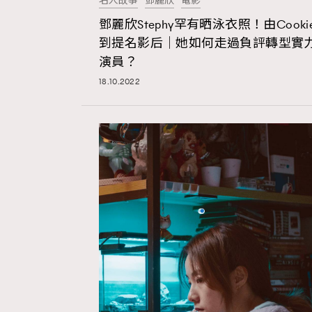
名人故事
鄧麗欣
電影
鄧麗欣Stephy罕有晒泳衣照！由Cookie
到提名影后｜她如何走過負評轉型實
演員？
18.10.2022
本人已詳閱並同意遵守本文列明條款及細則。 請瀏
公司的私隱政策聲明。
本人願意接收新傳媒集團的最新消息及其他宣傳
本人的個人資料於任何推廣用途。