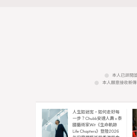
本人已詳閱並
本人願意接收新傳
人生如迷宮，如何走好每
一步？Chubb安達人壽 x 泰
New Med
國藝術家Wit《生命軌跡
Madame F
Life Chapters》登陸2026