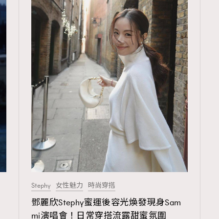
191
FashionWeek
308
FigaroAesthetic
Stephy
女性魅力
時尚穿搭
鄧麗欣Stephy蜜運後容光煥發現身Sam
mi演唱會！日常穿搭流露甜蜜氛圍