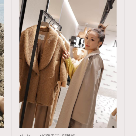
TRENDING
ressLikeAParisienne
Empower
FigaroAesthetic