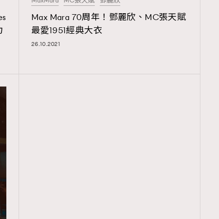
MaxMara
MC張天賦
鄧麗欣
s
Max Mara 70周年！鄧麗欣、MC張天賦
力
最愛1951經典大衣
26.10.2021
覽(
nmg.com.hk/privacy
) 閱讀本
資訊，本人同意新傳媒集團使用