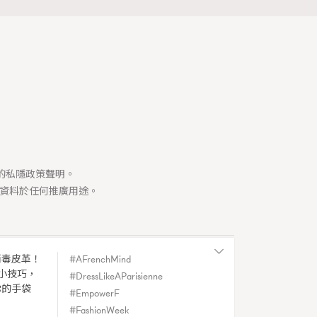
司的私隱政策聲明。
資料於任何推廣用途。
消毒皮革！
AFrenchMind
Y
小技巧，
DressLikeAParisienne
|
Spain
你的手袋
EmpowerF
du Figaro.
FashionWeek