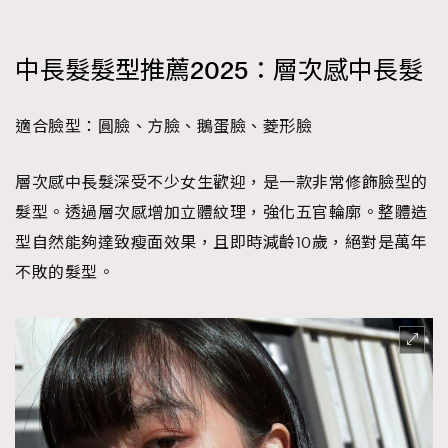
中長髮髮型推薦2025：層次感中長髮
適合臉型：圓臉、方臉、鵝蛋臉、菱形臉
層次感中長髮深受不少女生歡迎，是一款非常修飾臉型的
髮型。透過層次感增加立體紋理，強化五官輪廓。整體造
型自然能夠達致瘦面效果，且即時減齡10歲，絕對是萬年
不敗的髮型。