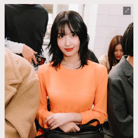
About us
Collaboration Opportunity
Disclaimer
Privacy
New Media Group
|
Madame Figaro editions:
France
|
Greece
|
Japan
|
Portugal
|
Spain