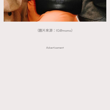
（圖片來源：IG@momo）
Advertisement