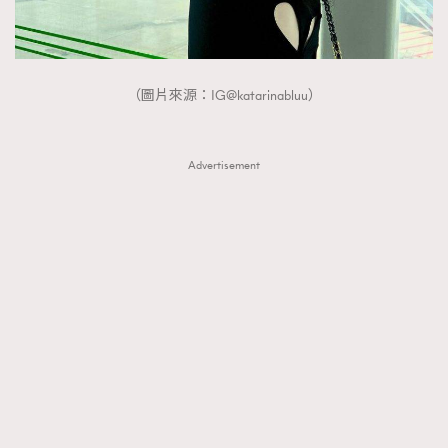
（圖片來源：IG@katarinabluu）
Advertisement