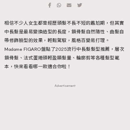
TRENDING
#FigaroExhibition 群星力撐MF X Leung Mo《See
AFrenchMind
3
相信不少人女生都曾經歷頭髮不長不短的尷尬期，但其實
You In My Dream》展覽
DressLikeAParisienne
1
中長髮是最易變換造型的長度，鎖骨髮自然隨性、曲髮自
EmpowerF
103
帶修飾臉型的效果，輕鬆駕馭，風格百變易打理。
FashionWeek
191
Madame FIGARO盤點了2025流行中長髮髮型推薦，層次
FigaroAesthetic
308
鎖骨髮、法式蛋捲頭輕盈顯髮量、輪廓剪等各種髮型範
FigaroAstrology
415
本，快來看看哪一款適合你啦！
FigaroBeauty
424
FigaroBeautyRitual
7
Advertisement
FigaroCeleb
547
#FigaroExhibition Wyman 揭曉 Figaro Exhibition
FigaroCinéma
281
第二站！
FigaroDigitalCover
17
FigaroExhibition
12
FigaroExpert
1