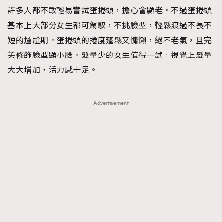
許多人都不敢輕易嘗試蛋捲頭，擔心會顯老。不過蛋捲頭
基本上大部分女生都可駕馭，不挑臉型，輕鬆渡過不長不
短的尷尬期。蛋捲頭的捲度蓬鬆又慵懶，絕不老氣，且完
美修飾臉型顯小臉。髮量少的女生值得一試，視覺上髮量
大大增加，活力感十足。
Advertisement