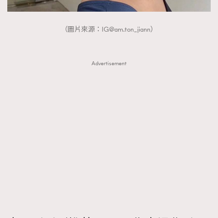
（圖片來源：
IG@am.ton
_jiann）
Advertisement