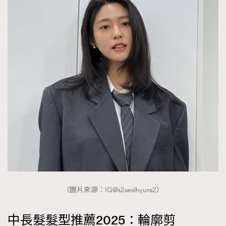
AFrenchMind
DressLikeAParisienne
EmpowerF
FashionWeek
FigaroAesthetic
（圖片來源：IG@s2seolhyuns2）
中長髮髮型推薦2025：輪廓剪