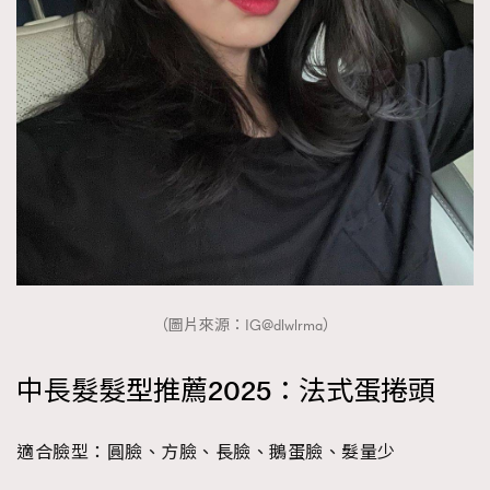
（圖片來源：IG@dlwlrma）
中長髮髮型推薦2025：法式蛋捲頭
適合臉型：圓臉、方臉、長臉、鵝蛋臉、髮量少