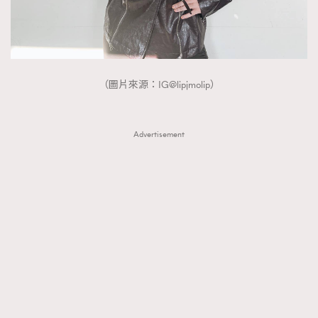
（圖片來源：IG@lipjmolip）
Advertisement