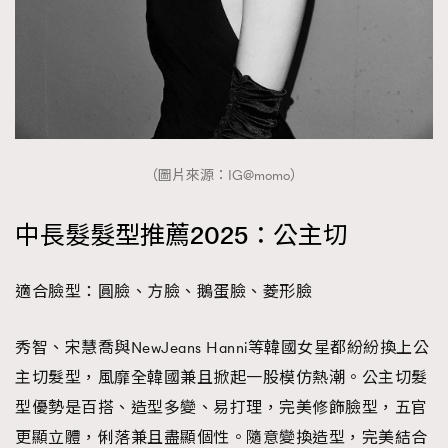
（圖片來源：IG@momo）
中長髮髮型推薦2025：公主切
適合臉型：圓臉、方臉、鵝蛋臉、菱形臉
秀智、宋慧喬與NewJeans Hanni等韓國女星都紛紛換上公
主切髮型，風靡全韓國兼且掀起一股模仿熱潮。公主切髮
型優勢是百搭、造型多變、易打理，完美修飾臉型，五官
更顯立體，俐落兼且盡顯個性。隨意變換造型，完美結合