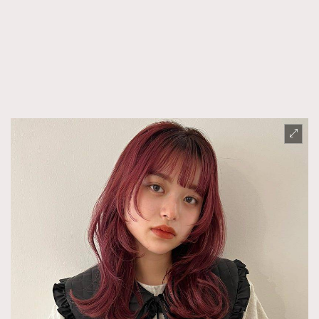
FigaroFrancais
41
FigaroGadget
1
FigaroHealth
647
FigaroHub
128
FigaroIcon
68
法國五月French May專訪四位香港文藝代表
FigaroInsight
156
FigaroIssue
271
FigaroJewellery
87
FigaroLifestyle
230
FigaroLove
89
FigaroMasterclass
20
FigaroMusic
90
FigaroStyle
89
#FigaroIssue 容祖兒封面專訪｜追逐歌手夢
FigaroSubculture
14