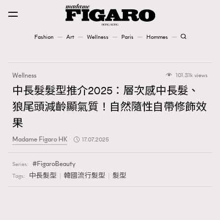
Fashion
Art
Wellness
Paris
Hommes
Fashion
Wellness
101.31k views
Art
中長髮髮型推介2025：層次感中長髮、
狼尾頭減齡顯氣質！自然隨性自帶修飾效
Wellness
果
Karena Lam is On Our Cover
Madame Figaro HK
17.07.2025
Paris
FigaroBeauty
Series:
中長髮型
韓國流行髮型
髮型
Tags:
Hommes