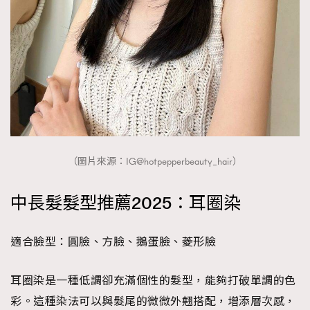
（圖片來源：IG@hotpepperbeauty_hair）
中長髮髮型推薦2025：耳圈染
適合臉型：圓臉、方臉、鵝蛋臉、菱形臉
耳圈染是一種低調卻充滿個性的髮型，能夠打破單調的色
彩。這種染法可以與髮尾的微微外翹搭配，增添層次感，