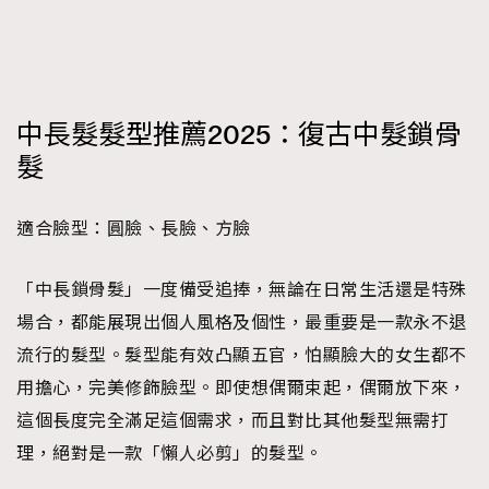
時裝心理學
2
當巨蟹座遇上處女座 Tyson Yoshi x 林家謙
煲劇日常
334
玩物壯志
1
中長髮髮型推薦2025：復古中髮鎖骨
髮
適合臉型：圓臉、長臉、方臉
「中長鎖骨髮」一度備受追捧，無論在日常生活還是特殊
本人已詳閱並同意遵守本文列明條款及細則。 請瀏覽
場合，都能展現出個人風格及個性，最重要是一款永不退
(
nmg.com.hk/privacy
) 閱讀本公司的私隱政策聲明。
本人願意接收新傳媒集團的最新消息及其他宣傳資訊，本人同意
流行的髮型。髮型能有效凸顯五官，怕顯臉大的女生都不
新傳媒集團使用本人的個人資料於任何推廣用途。
用擔心，完美修飾臉型。即使想偶爾束起，偶爾放下來，
這個長度完全滿足這個需求，而且對比其他髮型無需打
理，絕對是一款「懶人必剪」的髮型。