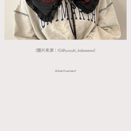
FigaroTalk
48
FigaroWatch
83
Grooming&Fitness
38
HommesFashion
2
HommeStyle
132
NoBagNoLife
349
（圖片來源：IG@yuzuki_kabasawa）
People
53
#FigaroIssue 專訪陳漢娜Hanna與Takuro｜模特
TheFrenchWay
145
情侶談愛情
Advertisement
VAxChowSangSang
4
WatchesWonder&Beyond
21
WatchesWonder&Beyond
1
向ChanelN°5致敬
1
大時代小事情
42
時尚熱話
537
時尚配飾
297