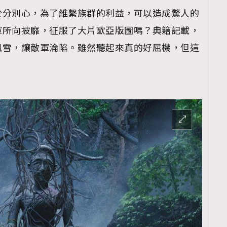
TRENDING
於分別心，為了維繫族群的利益，可以造成驚人的
ressLikeAParisienne
Empower
軍所向披靡，征服了大片歐亞版圖嗎？典籍記載，
風雪，讓敵軍淪陷。雖然聽起來真的好屈機，但這
FigaroAesthetic