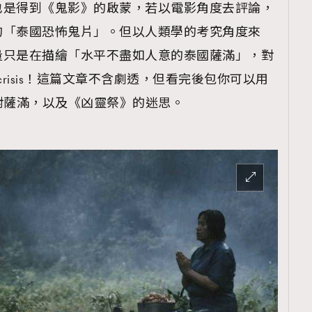
也是得到《鬼影》的啟蒙，若以電影角度去評論，
的「泰國恐怖鬼片」。但以人類學的考究角度來
量只是在描繪「水平不盡如人意的泰國薩滿」，對
crisis！這篇文章不含劇透，但看完後包你可以用
民對薩滿，以及《凶靈祭》的迷思。