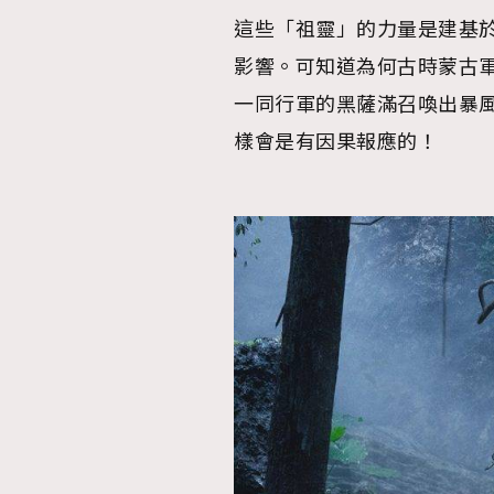
這些「祖靈」的力量是建基
AFrenchMind
D
影響。可知道為何古時蒙古
一同行軍的黑薩滿召喚出暴
樣會是有因果報應的！