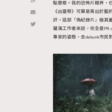
點慧根。我的恐怖片眼界，
《凶靈祭》可算是青出於藍
Hommes
評，這部「偽紀錄片」極其
薩滿工作者來說，完全是PR 
專家的姿態，去debunk市