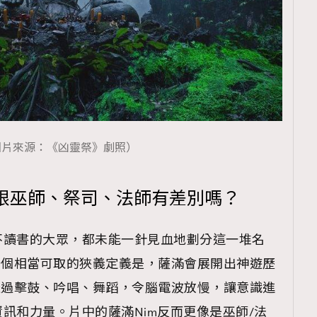
覽(
nmg.com.hk/privacy
) 閱讀本
資訊，本人同意新傳媒集團使用
圖片來源：《凶靈祭》劇照）
跟巫師、祭司、法師有差別嗎？
不讀書的大眾，都未能一針見血地劃分這一堆名
iade一個相當可取的狹義定義是，薩滿會展開出神遊歷
y）。例如透過擊鼓、吟唱、舞蹈，令腦電波放慢，讓意識進
訊和力量。片中的薩滿Nim反而更像是巫師/法