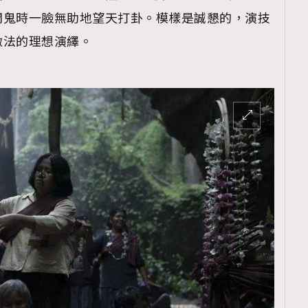
問鬼時一臉無助地望天打卦。模樣是誠懇的，演技
做法的理想演繹。