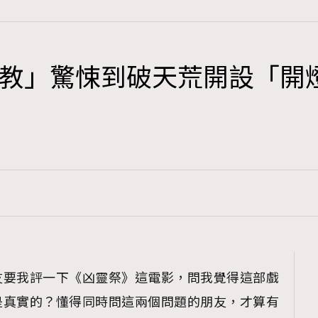
教」驚悚到破天荒開設「開
TRENDING
3
AFrenchMind
1
DressLikeAParisienne
103
EmpowerF
191
FashionWeek
308
FigaroAesthetic
友要我評一下《凶靈祭》這電影，問我覺得這部戲
是真實的？懂得同時問這兩個問題的朋友，才算有