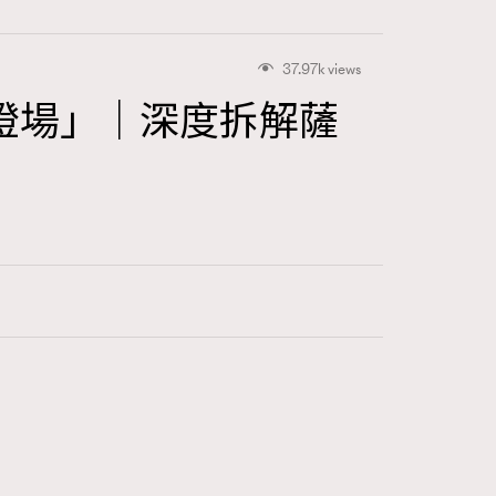
37.97k views
燈場」｜深度拆解薩
416
FigaroAstrology
424
FigaroBeauty
7
FigaroBeautyRitual
547
FigaroCeleb
281
FigaroCinéma
17