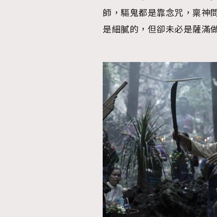
師，驅鬼都是靠念咒，稟神
是細膩的，但卻未必是薩滿