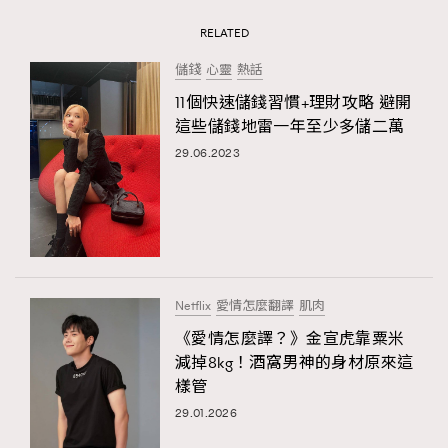
RELATED
儲錢
心靈
熱話
11個快速儲錢習慣+理財攻略 避開
這些儲錢地雷一年至少多儲二萬
29.06.2023
Netflix
愛情怎麼翻譯
肌肉
《愛情怎麼譯？》金宣虎靠粟米
減掉8kg！酒窩男神的身材原來這
樣管
29.01.2026