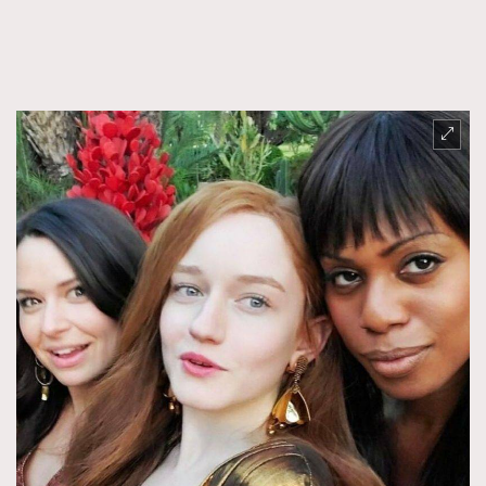
TRENDING
AFrenchMind
DressLikeAParisienne
EmpowerF
FashionWeek
FigaroAesthetic