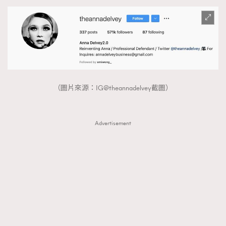
（圖片來源：IG@theannadelvey截圖）
Advertisement