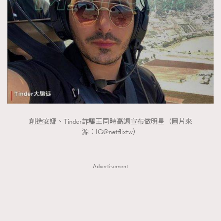
FigaroTalk
48
FigaroWatch
83
Grooming&Fitness
38
HommesFashion
2
HommeStyle
132
NoBagNoLife
349
People
53
#FigaroIssue 專訪陳漢娜Hanna與Takuro｜模特
TheFrenchWay
145
情侶談愛情
創造安娜、Tinder詐騙王同時高調宣布做明星（圖片來
VAxChowSangSang
4
源：IG@netflixtw）
WatchesWonder&Beyond
21
WatchesWonder&Beyond
1
Advertisement
向ChanelN°5致敬
1
大時代小事情
42
時尚熱話
537
時尚配飾
297