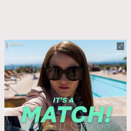
FigaroFrancais
41
FigaroGadget
1
FigaroHealth
647
FigaroHub
128
FigaroIcon
68
法國五月French May專訪四位香港文藝代表
FigaroInsight
156
FigaroIssue
271
FigaroJewellery
87
FigaroLifestyle
230
FigaroLove
89
FigaroMasterclass
20
FigaroMusic
90
FigaroStyle
89
#FigaroIssue 容祖兒封面專訪｜追逐歌手夢
FigaroSubculture
14