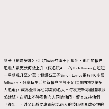
隨著《創造安娜》和《Tinder詐騙王》播出，他們的帳户
追蹤人數更幾何級上升（假名媛Anna的IG followers在短短
一星期飆升至57萬；假鑽石王子Simon Leviev更有140多萬
followers，分享私生活的新帳户開設不足1星期亦有2萬多
人追蹤)，成為全世界也認識的名人。每次更新亦能隨即掀
起話題，在網上不時看到有人同情他們，留言支持他們
「復出」，甚至出於仇富而認為兩人的伎倆很具啟發性的