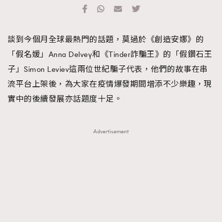
TRENDING
#FigaroExhibition 群星力撐MF X Leung Mo《See
AFrenchMind
3
談到今個月全球最熱門的話題，莫過於《創造安娜》的
You In My Dream》展覽
DressLikeAParisienne
1
「假名媛」Anna Delvey和《Tinder詐騙王》的「假鑽石王
EmpowerF
103
子」Simon Leviev這兩位世紀騙子代表，他們的故事在串
FashionWeek
191
流平台上架後，為大家在疫情爆發期間增添不少樂趣，現
FigaroAesthetic
308
實中的後續發展亦話題度十足。
FigaroAstrology
416
FigaroBeauty
424
Advertisement
FigaroBeautyRitual
7
FigaroCeleb
547
#FigaroExhibition Wyman 揭曉 Figaro Exhibition
FigaroCinéma
281
第二站！
FigaroDigitalCover
17
FigaroExhibition
12
FigaroExpert
1