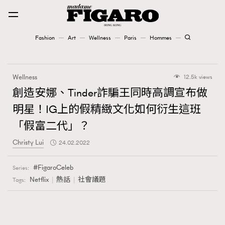
Fashion
Art
Wellness
Paris
Hommes
Fashion
Wellness
12.5k views
Art
創造安娜、Tinder詐騙王同時高調宣布做
明星！IG上的假精緻文化如何衍生這班
Wellness
「假富二代」？
Karena Lam is On Our Cover
Christy Lui
24.02.2022
Paris
FigaroCeleb
Series:
Netflix
熱話
社會議題
Tags:
Hommes