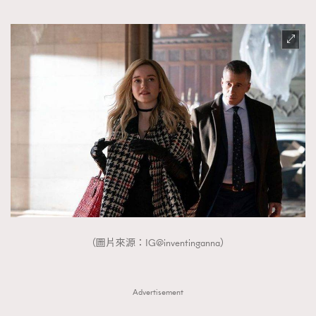
（圖片來源：IG@inventinganna）
Advertisement