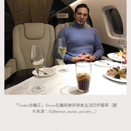
About us
Collaboration Opportunity
Disclaimer
Privacy
New Media Group
|
Madame Figaro editions:
France
|
Greece
|
Japan
|
Portugal
|
Spain
「Tinder詐騙王」Simon在騙局被拆穿後生活仍然奢華（圖
片來源：IG@simon_leviev_private__）