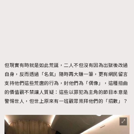
時裝心理學
2
當巨蟹座遇上處女座 Tyson Yoshi x 林家謙
煲劇日常
334
玩物壯志
1
但現實有時就是如此荒誕，二人不但沒有因為出獄後改過
自身，反而透過「名氣」隨時再大賺一筆，更有網民留言
本人已詳閱並同意遵守本文列明條款及細則。 請瀏覽
支持他們這些荒唐的行為，封他們為「偶像」，這種扭曲
(
nmg.com.hk/privacy
) 閱讀本公司的私隱政策聲明。
的價值觀不禁讓人質疑：這些以罪犯為主角的節目本意是
本人願意接收新傳媒集團的最新消息及其他宣傳資訊，本人同意
警惕世人，但世上原來有一班觀眾祟拜他們的「招數」？
新傳媒集團使用本人的個人資料於任何推廣用途。