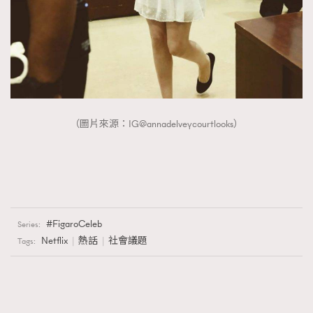
（圖片來源：IG@annadelveycourtlooks）
FigaroCeleb
Series:
Netflix
熱話
社會議題
Tags: