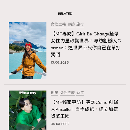
RELATED
女性主義
專訪
旅行
【MF專訪】Girls Be Change凝聚
女性力量改變世界！專訪創辦人C
armen：這世界不只你自己在單打
獨鬥
13.06.2025
創業
女性主義
香港
【MF獨家專訪】專訪Coiner創辦
人Priscilla｜自學成師、建立加密
貨幣王國
04.03.2022