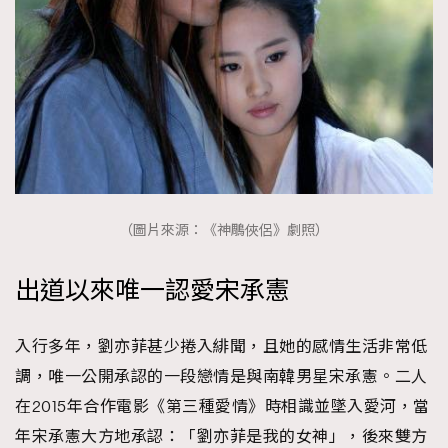
（圖片來源：《神鵰俠侶》劇照）
出道以來唯一認愛宋承憲
入行多年，劉亦菲甚少捲入緋聞，且她的感情生活非常低
調，唯一公開承認的一段戀情是與南韓男星宋承憲。二人
在2015年合作電影《第三種愛情》時相識並墜入愛河，當
年宋承憲大方地承認：「劉亦菲是我的女神」，後來雙方