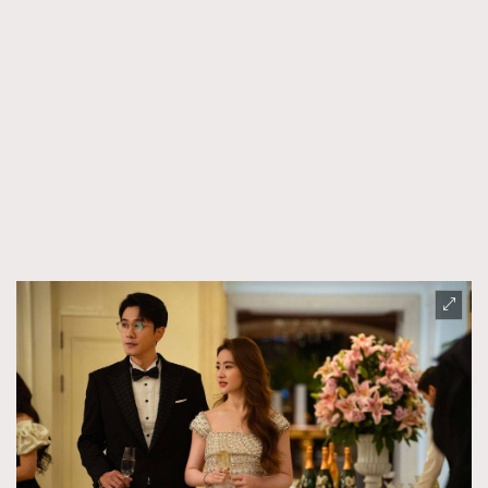
About us
Collaboration Opportunity
Disclaimer
Privacy
New Media Group
|
Madame Figaro editions:
France
|
Greece
|
Japan
|
Portugal
|
Spain