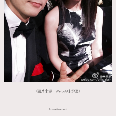
AFrenchMind
DressLikeAParisienne
EmpowerF
FashionWeek
FigaroAesthetic
（圖片來源：Weibo@宋承憲）
Advertisement