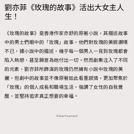
劉亦菲《玫瑰的故事》活出大女主人
時裝心理學
2
當巨蟹座遇上處女座 Tyson Yoshi x 林家謙
生！
煲劇日常
334
玩物壯志
1
《玫瑰的故事》是香港作家亦舒的原著小說，其描述故事
中的男士們眼中的「玫瑰」故事，他們對玫瑰的美貌讚嘆
不已，據小說中的描述，幾乎每一個男人一見到玫瑰都會
陷入熱戀，甚至願意為她付出一切。然而劇集注入了不同
的元素，劉亦菲所飾演的玫瑰仍然擁有小說中玫瑰的美
麗，但劇中的故事並不像原著如此看重感情，更加聚焦於
本人已詳閱並同意遵守本文列明條款及細則。 請瀏覽
「玫瑰」的個人成長和職場生活，強調了女性的自我覺
(
nmg.com.hk/privacy
) 閱讀本公司的私隱政策聲明。
本人願意接收新傳媒集團的最新消息及其他宣傳資訊，本人同意
醒，並堅持追求真正想要的幸福。
新傳媒集團使用本人的個人資料於任何推廣用途。
Advertisement