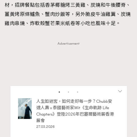
材，招牌餐點包括香茅椰糖烤三黃雞、炭燒和牛後腰脊、
薑黃烤原條鱸魚、蟹肉炒飯等，另外脆皮牛油雞翼、炭燒
雞肉串燒、炸軟殼蟹芒果米紙卷等小吃也風味十足。
Advertisement
RECOMMENDED