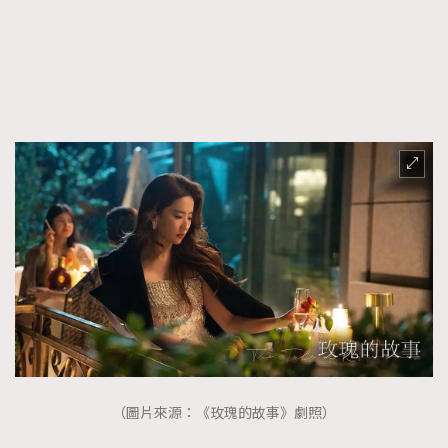
FigaroTalk
48
FigaroWatch
83
Grooming&Fitness
38
HommesFashion
2
HommeStyle
132
NoBagNoLife
349
People
53
#FigaroIssue 專訪陳漢娜Hanna與Takuro｜模特
TheFrenchWay
145
情侶談愛情
VAxChowSangSang
4
WatchesWonder&Beyond
21
WatchesWonder&Beyond
1
向ChanelN°5致敬
1
大時代小事情
42
時尚熱話
537
（圖片來源：《玫瑰的故事》劇照）
時尚配飾
297