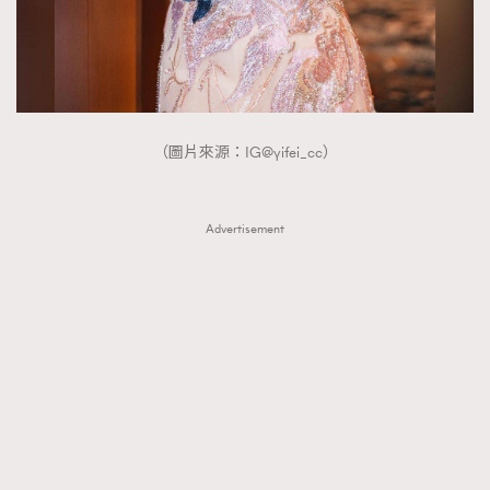
（圖片來源：IG@yifei_cc）
Advertisement