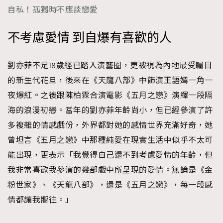
自私！孤獨時不應談戀愛
不考慮愛情 到自爆有喜歡的人
劉亦菲不足18歲經已踏入演藝圈，更被視為內地最受矚目
的新生代花旦，後來在《天龍八部》中飾演王語嫣一角一
夜爆紅。之後跟陳柏霖合演電影《五月之戀》演繹一段隔
海的浪漫初戀。當年的劉亦菲年齡尚小，但已經參演了許
多複雜的情感戲份，外界都對她的感情世界充滿好奇，她
曾坦言《五月之戀》中那種純愛在現實生活中似乎不太可
能出現，更表示「我覺得自己還不到考慮愛情的年齡，但
我非常喜歡我參演的幾部戲中所呈現的愛情。無論是《金
粉世家》、《天龍八部》，還是《五月之戀》，每一段感
情都讓我嚮往。」