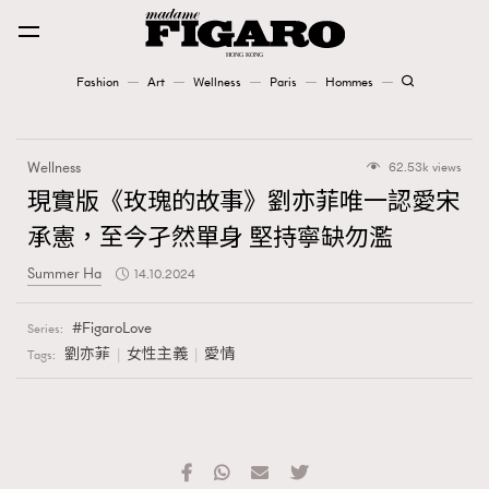
Fashion
Art
Wellness
Paris
Hommes
Fashion
Wellness
62.53k views
Art
現實版《玫瑰的故事》劉亦菲唯一認愛宋
承憲，至今孑然單身 堅持寧缺勿濫
Wellness
Summer Ha
14.10.2024
Karena Lam is On Our Cover
FigaroLove
Series:
Paris
劉亦菲
女性主義
愛情
Tags:
Hommes