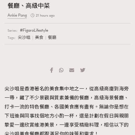
餐廳、高級中菜
Ankie Pang
21 hours ago
FigaroLifestyle
Series:
尖沙咀
美食
餐廳
Tags:
尖沙咀是香港著名的美食集中地之一，從高級商廈到海旁
一帶，藏了不少景觀與質素兼備的餐廳，高級海景餐廳、
打卡一流的特色餐廳、各國美食應有盡有。無論你是想在
下班後與同事找個地方小酌一杯，還是計劃在假日與親朋
摯愛一邊欣賞維港美景，一邊享受精緻料理，相信以下的
尖沙咀美食餐廳都跟滿足你的味蕾和需求！