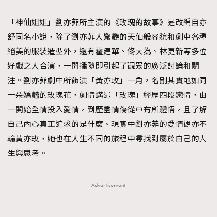
TRENDING
「神仙姐姐」劉亦菲所主演的《玫瑰的故事》是改編自亦
#FigaroExhibition 群星力撐MF X Leung Mo《See
AFrenchMind
3
舒同名小說，除了劉亦菲人驚艷的天仙般容貌和劇中各種
You In My Dream》展覽
DressLikeAParisienne
1
絕美的服裝造型外，還有霍建華、佟大為、林更新等多位
EmpowerF
103
好戲之人合演，一開播隨即引起了觀眾的廣泛討論和關
FashionWeek
191
注。劉亦菲劇中所飾演「黃亦玫」一角，名副其實地如同
FigaroAesthetic
308
一朵嬌豔的玫瑰花，劇情講述「玫瑰」經歷四段戀情，由
FigaroAstrology
415
一開始全情投入愛情，到歷盡情傷從中有所體悟，且了解
FigaroBeauty
424
自己內心真正追求的是什麼。現實中劉亦菲的愛情觀亦不
FigaroBeautyRitual
7
輸黃亦玫，她也在人生不同的旅程中尋找到屬於自己的人
FigaroCeleb
547
生與思考。
#FigaroExhibition Wyman 揭曉 Figaro Exhibition
FigaroCinéma
281
第二站！
FigaroDigitalCover
17
Advertisement
FigaroExhibition
12
FigaroExpert
1