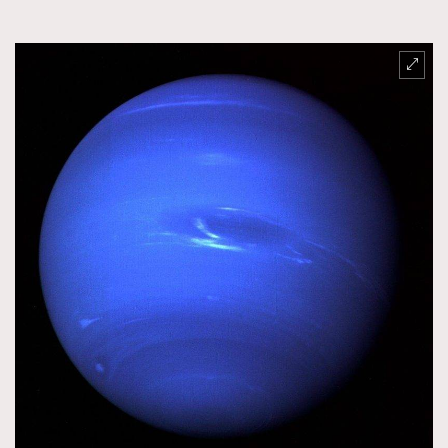
FigaroFrancais
41
FigaroGadget
1
FigaroHealth
647
FigaroHub
128
FigaroIcon
68
法國五月French May專訪四位香港文藝代表
FigaroInsight
156
FigaroIssue
271
FigaroJewellery
87
FigaroLifestyle
230
FigaroLove
89
FigaroMasterclass
20
FigaroMusic
90
FigaroStyle
89
#FigaroIssue 容祖兒封面專訪｜追逐歌手夢
FigaroSubculture
14