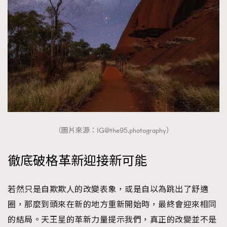
About us
Collaboration Opportunity
Disclaimer
Privacy
New Media Group
|
Madame Figaro editions:
France
|
Greece
|
Japan
|
Portugal
|
Spain
（圖片來源：
IG@the95.photography
）
徹底破格革新迎接新可能
若然只是自欺欺人的改變表象，或是自以為跳出了舒適
圈，那麼到頭來在新的地方重新開始時，最終會迎來相同
的結局。天王星的革新力量提示我們，真正的改變並不是