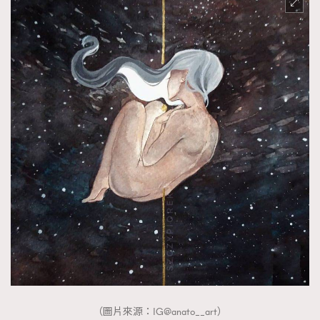
TRENDING
AFrenchMind
DressLikeAParisienne
EmpowerF
FashionWeek
FigaroAesthetic
（圖片來源：IG@anato__art）