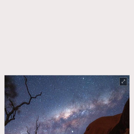
時裝心理學
2
當巨蟹座遇上處女座 Tyson Yoshi x 林家謙
煲劇日常
334
玩物壯志
1
本人已詳閱並同意遵守本文列明條款及細則。 請瀏覽
(
nmg.com.hk/privacy
) 閱讀本公司的私隱政策聲明。
本人願意接收新傳媒集團的最新消息及其他宣傳資訊，本人同意
新傳媒集團使用本人的個人資料於任何推廣用途。