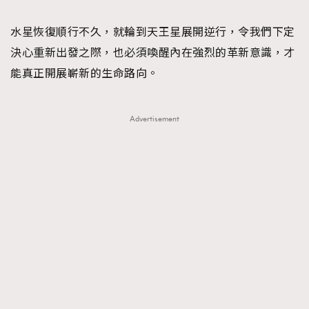
TRENDING
水星恢復順行不久，就輪到天王星展開逆行，令我們下定
#FigaroExhibition 群星力撐MF X Leung Mo《See
AFrenchMind
3
決心重新出發之際，也必須喚醒內在強烈的革新意識，才
You In My Dream》展覽
DressLikeAParisienne
1
能真正開展嶄新的生命路向。
EmpowerF
103
FashionWeek
191
Advertisement
FigaroAesthetic
308
FigaroAstrology
416
FigaroBeauty
424
FigaroBeautyRitual
7
FigaroCeleb
547
#FigaroExhibition Wyman 揭曉 Figaro Exhibition
FigaroCinéma
281
第二站！
FigaroDigitalCover
17
FigaroExhibition
12
FigaroExpert
1