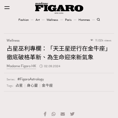
Fashion
Art
Wellness
Paris
Hommes
Fashion
Wellness
11.02k views
Art
占星巫利專欄：「天王星逆行在金牛座」
徹底破格革新、為生命迎來新氣象
Wellness
Madame Figaro HK
02.09.2024
Karena Lam is On Our Cover
FigaroAstrology
Series:
Paris
占星
身心靈
金牛座
Tags:
Hommes