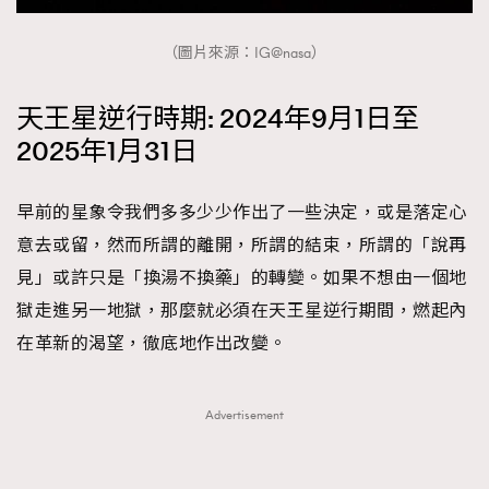
FigaroTalk
48
FigaroWatch
83
（圖片來源：IG@nasa）
Grooming&Fitness
38
HommesFashion
2
天王星逆行時期: 2024年9月1日至
HommeStyle
132
2025年1月31日
NoBagNoLife
349
People
53
早前的星象令我們多多少少作出了一些決定，或是落定心
#FigaroIssue 專訪陳漢娜Hanna與Takuro｜模特
TheFrenchWay
145
意去或留，然而所謂的離開，所謂的結束，所謂的「說再
情侶談愛情
VAxChowSangSang
見」或許只是「換湯不換藥」的轉變。如果不想由一個地
4
獄走進另一地獄，那麼就必須在天王星逆行期間，燃起內
WatchesWonder&Beyond
21
在革新的渴望，徹底地作出改變。
WatchesWonder&Beyond
1
向ChanelN°5致敬
1
大時代小事情
42
Advertisement
時尚熱話
537
時尚配飾
297