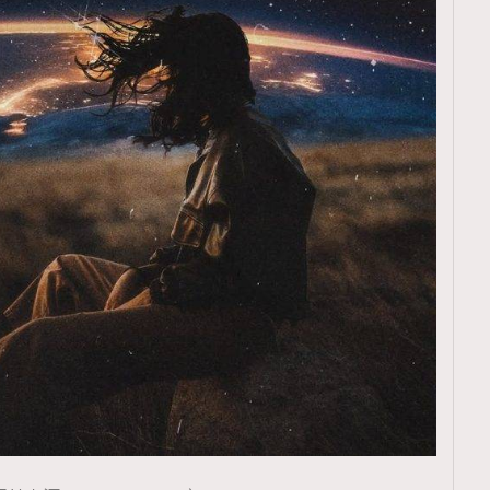
TRENDING
ressLikeAParisienne
Empower
FigaroAesthetic