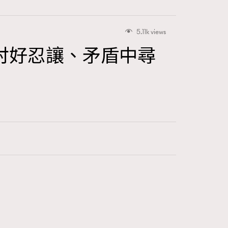
5.11k views
討好忍讓、矛盾中尋
415
FigaroAstrology
424
FigaroBeauty
7
FigaroBeautyRitual
547
FigaroCeleb
281
FigaroCinéma
17