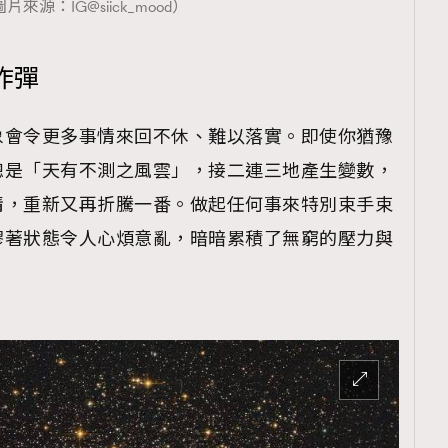
片來源：IG@siick_mood）
炸彈
覽(
nmg.com.hk/privacy
) 閱讀本
象會令更多事情來回不休、難以落實。即使你猶豫
資訊，本人同意新傳媒集團使用
總是「天有不測之風雲」，接二連三地產生變數，
情，重新又再折騰一番。做起任何事來特別束手束
膠著狀態令人心煩意亂，暗暗累積了無窮的壓力與