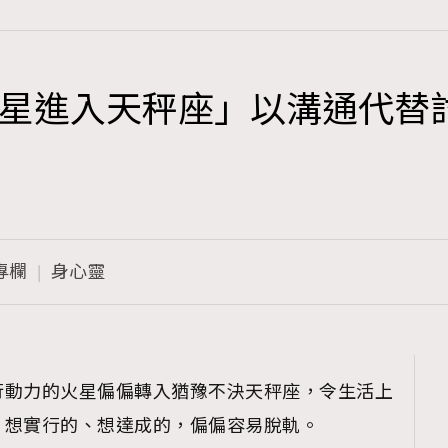
星進入天秤座」以溝通代替
TRENDING
3
AFrenchMind
1
DressLikeAParisienne
專欄
身心靈
103
EmpowerF
191
FashionWeek
308
FigaroAesthetic
行動力的火星偏偏轉入猶豫不決天秤座，令生活上
，想實行的、想達成的，偏偏容易脫軌。