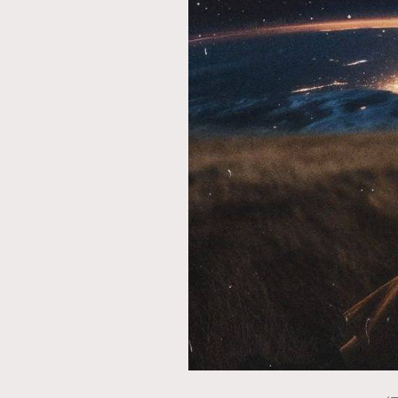
AFrenchMind
D