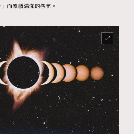
等」而累積滿滿的怨氣。