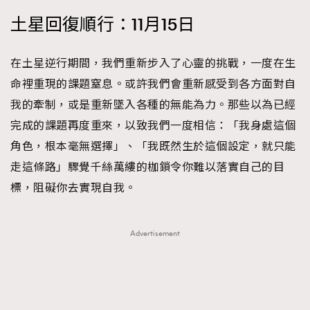
FigaroTalk
48
土星回復順行：11月15日
FigaroWatch
83
Grooming&Fitness
38
在土星逆行期間，我們重新步入了心靈的挑戰，一度在生
HommesFashion
2
命裡重現的課題窒息。或許我們會重新感受到各方面對自
HommeStyle
132
我的牽制，或是重新墜入各種的無能為力。那些以為已經
NoBagNoLife
349
完成的課題再度重來，以致我們一度相信：「我身處這個
People
53
角色，根本毫無選擇」、「我既然生於這個設定，就只能
#FigaroIssue 專訪陳漢娜Hanna與Takuro｜模特
TheFrenchWay
145
情侶談愛情
走這條路」驟覺千絲萬縷的枷鎖令你難以落實自己的目
VAxChowSangSang
4
標，阻礙你去實現自我。
WatchesWonder&Beyond
21
WatchesWonder&Beyond
1
Advertisement
向ChanelN°5致敬
1
大時代小事情
42
時尚熱話
537
時尚配飾
297