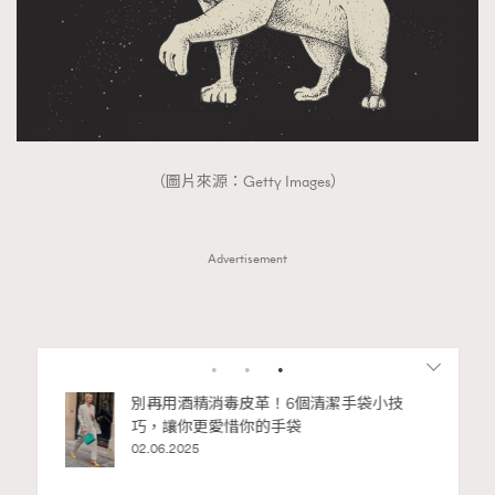
（圖片來源：Getty Images）
Advertisement
RECOMMENDED