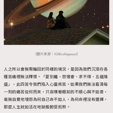
About us
Collaboration Opportunity
Disclaimer
Privacy
New Media Group
|
Madame Figaro editions:
France
|
Greece
|
Japan
|
Portugal
|
Spain
（圖片來源：IG@collagesoul）
人之所以會無限輪回於同樣的境況，是因為我們沉溺在各
種苦痛裡無法釋懷。「愛別離、怨憎會、求不得、五蘊熾
盛」，此四苦令我們陷入心靈疾苦。如果我們無法看清每
一刻的痛苦從何而來，只哀嘆著眼前的不順心與不如意，
毫無自覺地埋怨為何自己命不如人，為何命裡沒有選擇，
那麼人生就如活在地獄般飽受煎熬。