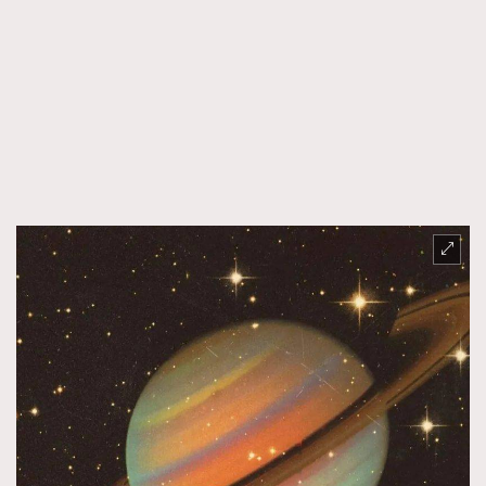
時裝心理學
2
當巨蟹座遇上處女座 Tyson Yoshi x 林家謙
煲劇日常
334
玩物壯志
1
本人已詳閱並同意遵守本文列明條款及細則。 請瀏覽
(
nmg.com.hk/privacy
) 閱讀本公司的私隱政策聲明。
本人願意接收新傳媒集團的最新消息及其他宣傳資訊，本人同意
新傳媒集團使用本人的個人資料於任何推廣用途。