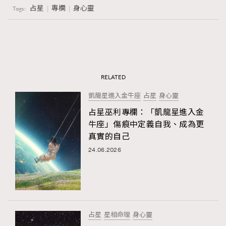
占星
專欄
身心靈
Tags:
AFrenchMind
DressLikeAParisienne
EmpowerF
FashionWeek
FigaroAesthetic
RELATED
凱龍星進入金牛座
占星
身心靈
占星巫利專欄：「凱龍星進入金
牛座」傷痕中定義自我、成為更
真實的自己
24.06.2026
占星
星相命理
身心靈