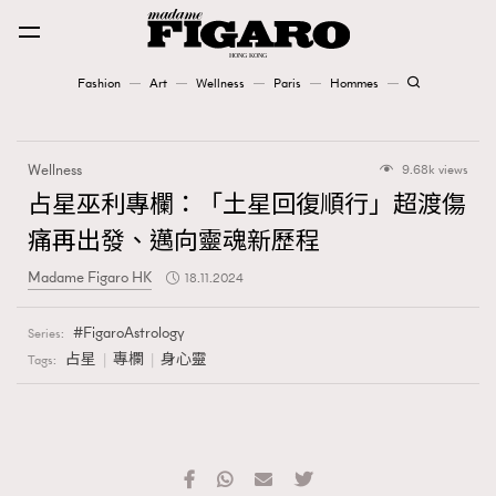
Fashion
Art
Wellness
Paris
Hommes
Fashion
Wellness
9.68k views
Art
占星巫利專欄：「土星回復順行」超渡傷
痛再出發、邁向靈魂新歷程
Wellness
Madame Figaro HK
18.11.2024
Karena Lam is On Our Cover
FigaroAstrology
Series:
Paris
占星
專欄
身心靈
Tags:
Hommes