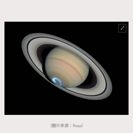
FigaroFrancais
41
FigaroGadget
1
FigaroHealth
647
FigaroHub
128
FigaroIcon
68
法國五月French May專訪四位香港文藝代表
FigaroInsight
156
FigaroIssue
271
FigaroJewellery
87
FigaroLifestyle
230
FigaroLove
89
FigaroMasterclass
20
FigaroMusic
90
FigaroStyle
89
#FigaroIssue 容祖兒封面專訪｜追逐歌手夢
FigaroSubculture
14
（圖片來源：Nasa）