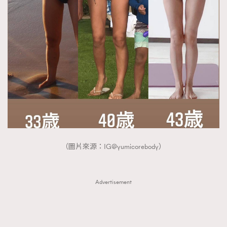
（圖片來源：IG@yumicorebody）
Advertisement