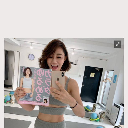
FigaroFrancais
41
FigaroGadget
1
FigaroHealth
647
FigaroHub
128
FigaroIcon
68
法國五月French May專訪四位香港文藝代表
FigaroInsight
156
FigaroIssue
271
FigaroJewellery
87
FigaroLifestyle
230
FigaroLove
89
FigaroMasterclass
20
FigaroMusic
90
FigaroStyle
89
#FigaroIssue 容祖兒封面專訪｜追逐歌手夢
FigaroSubculture
14