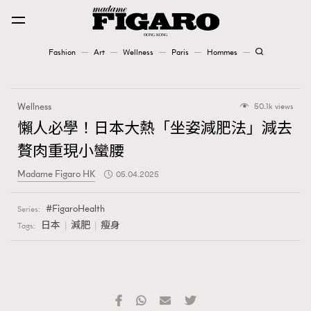
Fashion
Art
Wellness
Paris
Hommes
Fashion
Wellness
50.1k views
Art
懶人必學！日本大熱「坐姿減肥法」減去
贅肉重現小蠻腰
Wellness
Madame Figaro HK
05.04.2025
Karena Lam is On Our Cover
FigaroHealth
Series:
Paris
日本
減肥
瘦身
Tags:
Hommes