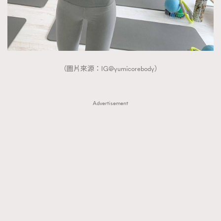
FigaroTalk
48
FigaroWatch
83
Grooming&Fitness
38
HommesFashion
2
HommeStyle
132
（圖片來源：IG@yumicorebody）
NoBagNoLife
349
People
53
Advertisement
#FigaroIssue 專訪陳漢娜Hanna與Takuro｜模特
TheFrenchWay
145
情侶談愛情
VAxChowSangSang
4
WatchesWonder&Beyond
21
WatchesWonder&Beyond
1
向ChanelN°5致敬
1
大時代小事情
42
時尚熱話
537
時尚配飾
297