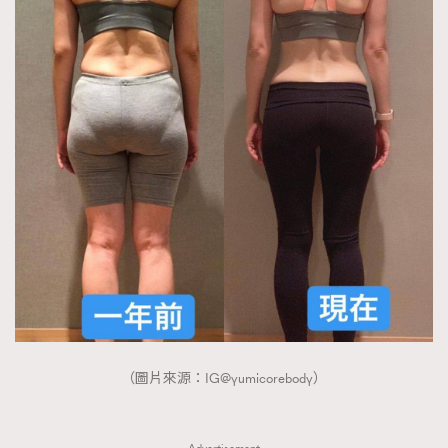
About us
Collaboration Opportunity
Disclaimer
Privacy
New Media Group
|
Madame Figaro editions:
France
|
Greece
|
Japan
|
Portugal
|
Spain
（圖片來源：IG@yumicorebody）