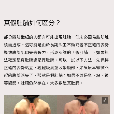
時裝心理學
2
當巨蟹座遇上處女座 Tyson Yoshi x 林家謙
煲劇日常
334
真假肚腩如何區分？
玩物壯志
1
部分四肢纖細的人都有可能出現肚腩，但未必因為脂肪堆
積而造成。這可能是由於長期久坐不動或者不正確的姿勢
導致腹部肌肉失去張力，形成所謂的「假肚腩」。如果無
法確定是真肚腩還是假肚腩，可以一試以下方法：先保持
正確的姿勢站立，輕輕吸氣並收緊腹部，如果原本微微凸
本人已詳閱並同意遵守本文列明條款及細則。 請瀏覽
起的腹部消失了，那就是假肚腩；如果不論是坐、站、蹲
(
nmg.com.hk/privacy
) 閱讀本公司的私隱政策聲明。
本人願意接收新傳媒集團的最新消息及其他宣傳資訊，本人同意
等姿勢，肚腩仍然存在，大多數是真肚腩。
新傳媒集團使用本人的個人資料於任何推廣用途。