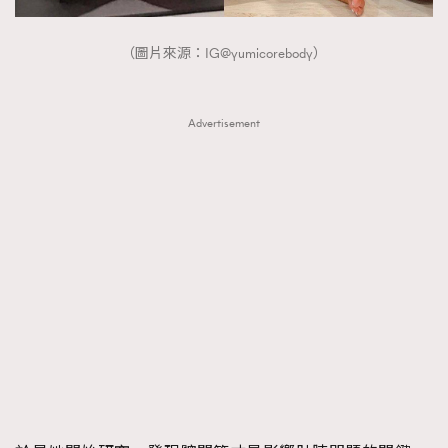
（圖片來源：IG@yumicorebody）
Advertisement