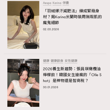
Aespa
​​Karina
保養
「羽絨爆汗減肥法」練成緊緻身
材？揭Karina米蘭時裝周無瑕肌的
魔鬼細節
02.03.2026
健康
健康飲食
女性健康
2026養生新趨勢：張員瑛橄欖油
檸檬飲！韓國女生搶瘋的「Olle S
hot」是神物還是智商稅？
30.01.2026