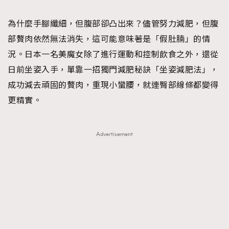
TRENDING
為什麼手腳纖細，但腹部卻凸出來？儘管努力減肥，但腹
#FigaroExhibition 群星力撐MF X Leung Mo《See
AFrenchMind
3
部贅肉依然無法消失，這可能意味著是「假肚腩」的情
You In My Dream》展覽
DressLikeAParisienne
1
況。日本一名美魔女除了進行運動和控制飲食之外，還從
EmpowerF
103
日前坐姿入手，單靠一招獨門減肥秘訣「坐姿減肥法」，
FashionWeek
191
成功減去頑固的贅肉，重現小蠻腰，就連臀部線條都變得
FigaroAesthetic
308
更精實。
FigaroAstrology
416
FigaroBeauty
424
Advertisement
FigaroBeautyRitual
7
FigaroCeleb
547
#FigaroExhibition Wyman 揭曉 Figaro Exhibition
FigaroCinéma
281
第二站！
FigaroDigitalCover
17
FigaroExhibition
12
FigaroExpert
1