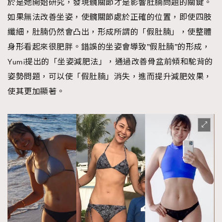
於是她開始研究，發現髖關節才是影響肚腩問題的關鍵。
如果無法改善坐姿，使髖關節處於正確的位置，即使四肢
纖細，肚腩仍然會凸出，形成所謂的「假肚腩」，使整體
身形看起來很肥胖。錯誤的坐姿會導致”假肚腩”的形成，
Yumi提出的「坐姿減肥法」，通過改善骨盆前傾和駝背的
姿勢問題，可以使「假肚腩」消失，進而提升減肥效果，
使其更加顯著。
TRENDING
AFrenchMind
DressLikeAParisienne
EmpowerF
FashionWeek
FigaroAesthetic