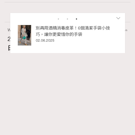
私藏的顯
別再用酒精消毒皮革！6個清潔手袋小技
Wellness
70 views
巧，讓你更愛惜你的手袋
2026年8月每周星座運程【8月9日至8月15
02.06.2025
日】
莎拉
07.08.2026
FigaroAstrology
Series:
RECOMMENDED
十二星座
星座運程
星相命理
Tags:
【2026年8月每周星座運程】獅子座日全蝕帶來權力與自