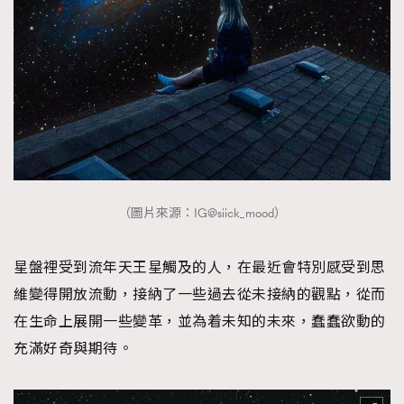
About us
Collaboration Opportunity
Disclaimer
Privacy
New Media Group
|
Madame Figaro editions:
France
|
Greece
|
Japan
|
Portugal
|
Spain
（圖片來源：IG@siick_mood）
星盤裡受到流年天王星觸及的人，在最近會特別感受到思
維變得開放流動，接納了一些過去從未接納的觀點，從而
在生命上展開一些變革，並為着未知的未來，蠢蠢欲動的
充滿好奇與期待。