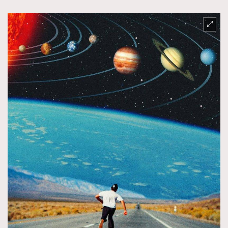
TRENDING
AFrenchMind
DressLikeAParisienne
EmpowerF
FashionWeek
FigaroAesthetic