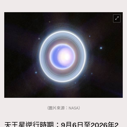
FigaroFrancais
41
FigaroGadget
1
FigaroHealth
647
FigaroHub
128
FigaroIcon
68
法國五月French May專訪四位香港文藝代表
FigaroInsight
156
FigaroIssue
271
FigaroJewellery
87
FigaroLifestyle
230
FigaroLove
89
FigaroMasterclass
20
FigaroMusic
90
（圖片來源：NASA）
FigaroStyle
89
#FigaroIssue 容祖兒封面專訪｜追逐歌手夢
FigaroSubculture
14
天王星逆行時期：9月6日至2026年2