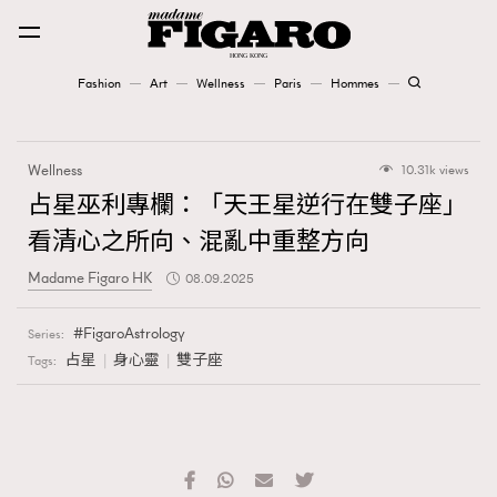
Fashion
Art
Wellness
Paris
Hommes
Fashion
Wellness
10.31k views
Art
占星巫利專欄：「天王星逆行在雙子座」
看清心之所向、混亂中重整方向
Wellness
Madame Figaro HK
08.09.2025
Karena Lam is On Our Cover
FigaroAstrology
Series:
Paris
占星
身心靈
雙子座
Tags:
Hommes