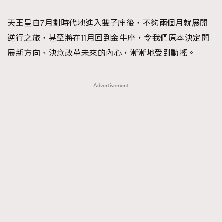
TRENDING
天王星自7月劃時代地進入雙子座後，不夠兩個月就展開
#FigaroExhibition 群星力撐MF X Leung Mo《See
AFrenchMind
3
逆行之旅，甚至將在11月回到金牛座，令我們原本決定開
You In My Dream》展覽
DressLikeAParisienne
1
展新方向、決意改革未來的內心，漸漸地受到動搖。
EmpowerF
103
FashionWeek
191
Advertisement
FigaroAesthetic
308
FigaroAstrology
416
FigaroBeauty
424
FigaroBeautyRitual
7
FigaroCeleb
547
#FigaroExhibition Wyman 揭曉 Figaro Exhibition
FigaroCinéma
281
第二站！
FigaroDigitalCover
17
FigaroExhibition
12
FigaroExpert
1