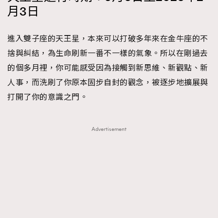
FigaroTalk
48
月3日
FigaroWatch
83
Grooming&Fitness
38
進入雙子座的天王星，本來可以打破多年來在金牛座的不
HommesFashion
2
捨與糾結，為生命刷新一番不一樣的氣象。所以在剛過去
HommeStyle
132
的個多月裡，你可能感受因為接觸到新思維、新觀點、新
NoBagNoLife
349
人事，而洗刷了你原本固步自封的觀念，被逐步地擴展與
People
53
打開了你的意識之門。
#FigaroIssue 專訪陳漢娜Hanna與Takuro｜模特
TheFrenchWay
145
情侶談愛情
VAxChowSangSang
4
Advertisement
WatchesWonder&Beyond
21
WatchesWonder&Beyond
1
向ChanelN°5致敬
1
大時代小事情
42
時尚熱話
537
時尚配飾
297