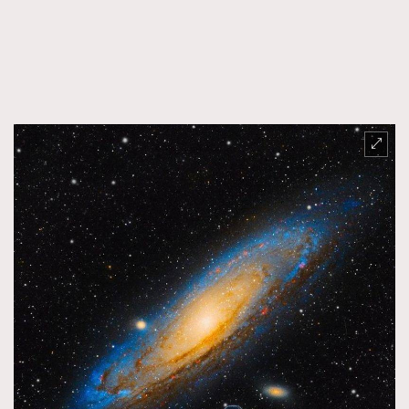
時裝心理學
2
當巨蟹座遇上處女座 Tyson Yoshi x 林家謙
煲劇日常
334
玩物壯志
1
本人已詳閱並同意遵守本文列明條款及細則。 請瀏覽
(
nmg.com.hk/privacy
) 閱讀本公司的私隱政策聲明。
本人願意接收新傳媒集團的最新消息及其他宣傳資訊，本人同意
新傳媒集團使用本人的個人資料於任何推廣用途。