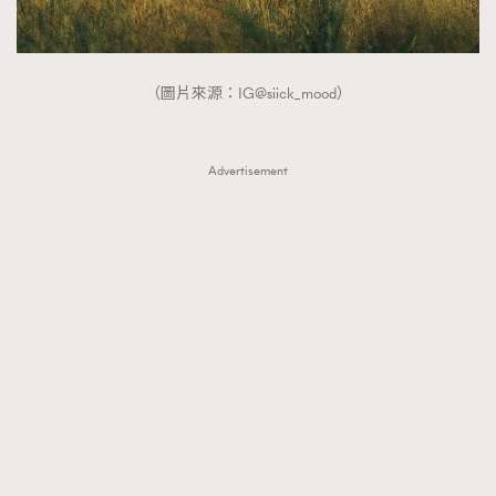
（圖片來源：IG@siick_mood）
Advertisement