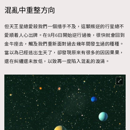
混亂中重整方向
但天王星總愛殺我們一個措手不及，這顆叛逆的行星總不
愛順着人心出牌。在9月6日開始逆行過後，很快就會回到
金牛座去，觸及我們重新面對過去幾年間發生過的種種。
當以為已經逃出生天了，卻發現原來有很多的因因果果，
還在糾纏還未放低，以致再一度陷入混亂的漩渦。