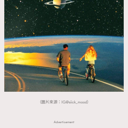
（圖片來源：IG@siick_mood）
Advertisement