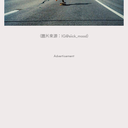
（圖片來源：IG@siick_mood）
Advertisement