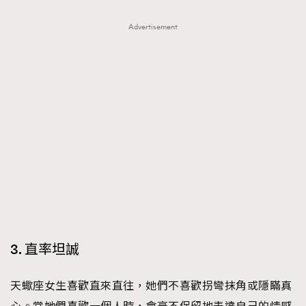
FigaroTalk
48
FigaroWatch
83
Advertisement
Grooming&Fitness
38
HommesFashion
2
HommeStyle
132
NoBagNoLife
349
People
53
#FigaroIssue 專訪陳漢娜Hanna與Takuro｜模特
TheFrenchWay
145
情侶談愛情
VAxChowSangSang
4
WatchesWonder&Beyond
21
WatchesWonder&Beyond
1
向ChanelN°5致敬
1
3. 直率坦誠
大時代小事情
42
時尚熱話
537
天蠍座女生喜歡直來直往，她們不喜歡拐彎抹角或隱瞞真
時尚配飾
297