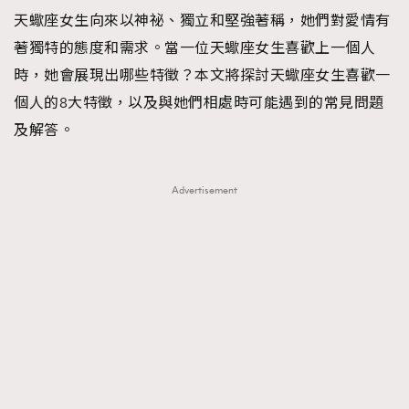
天蠍座女生向來以神祕、獨立和堅強著稱，她們對愛情有
TRENDING
著獨特的態度和需求。當一位天蠍座女生喜歡上一個人
#FigaroExhibition 群星力撐MF X Leung Mo《See
AFrenchMind
3
時，她會展現出哪些特徵？本文將探討天蠍座女生喜歡一
You In My Dream》展覽
DressLikeAParisienne
1
個人的8大特徵，以及與她們相處時可能遇到的常見問題
EmpowerF
103
及解答。
FashionWeek
191
FigaroAesthetic
308
Advertisement
FigaroAstrology
416
FigaroBeauty
424
FigaroBeautyRitual
7
FigaroCeleb
547
#FigaroExhibition Wyman 揭曉 Figaro Exhibition
FigaroCinéma
281
第二站！
FigaroDigitalCover
17
FigaroExhibition
12
FigaroExpert
1