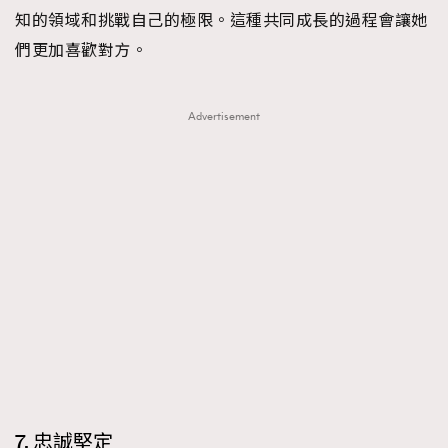
知的領域和挑戰自己的極限。這種共同成長的過程會讓她
About us
Collaboration Opportunity
Disclaimer
Privacy
們更加喜歡對方。
New Media Group
|
Madame Figaro editions:
France
|
Greece
|
Japan
|
Portugal
|
Spain
Advertisement
7. 忠誠堅定