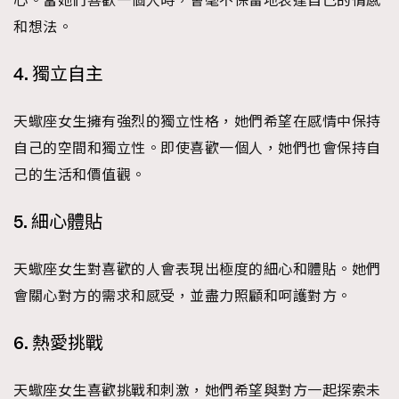
心。當她們喜歡一個人時，會毫不保留地表達自己的情感
時裝心理學
2
和想法。
當巨蟹座遇上處女座 Tyson Yoshi x 林家謙
煲劇日常
334
4. 獨立自主
玩物壯志
1
天蠍座女生擁有強烈的獨立性格，她們希望在感情中保持
自己的空間和獨立性。即使喜歡一個人，她們也會保持自
己的生活和價值觀。
5. 細心體貼
本人已詳閱並同意遵守本文列明條款及細則。 請瀏覽
(
nmg.com.hk/privacy
) 閱讀本公司的私隱政策聲明。
天蠍座女生對喜歡的人會表現出極度的細心和體貼。她們
本人願意接收新傳媒集團的最新消息及其他宣傳資訊，本人同意
會關心對方的需求和感受，並盡力照顧和呵護對方。
新傳媒集團使用本人的個人資料於任何推廣用途。
6. 熱愛挑戰
天蠍座女生喜歡挑戰和刺激，她們希望與對方一起探索未