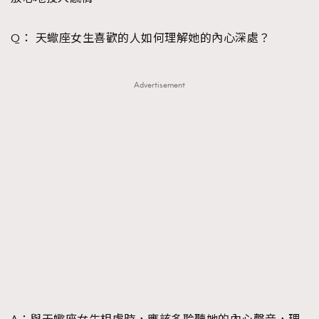
Q： 天蠍座女生喜歡的人如何理解她的內心深處？
Advertisement
TRENDING
AFrenchMind
DressLikeAParisienne
EmpowerF
FashionWeek
FigaroAesthetic