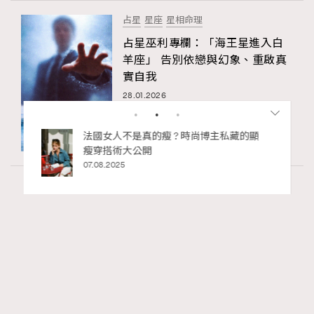
占星
星座
星相命理
占星巫利專欄：「海王星進入白
羊座」 告別依戀與幻象、重啟真
實自我
28.01.2026
的瘦 ? 時尚博主私藏的顯
別再用酒精消毒皮革！6個清潔手
開
巧，讓你更愛惜你的手袋
02.06.2025
Wellness
70 views
2026年8月每周星座運程【8月9日至8月15
RECOMMENDED
日】
莎拉
07.08.2026