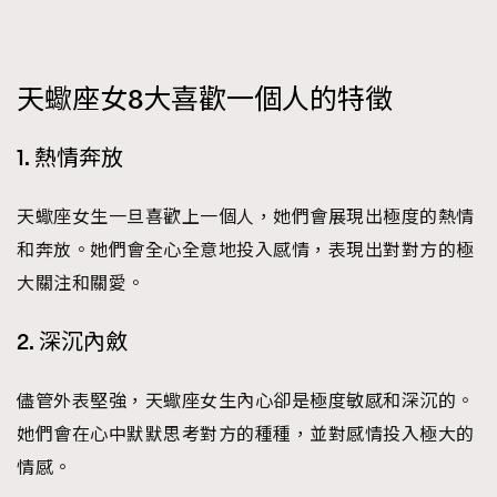
FigaroFrancais
41
FigaroGadget
1
FigaroHealth
647
天蠍座女8大喜歡一個人的特徵
FigaroHub
128
1. 熱情奔放
FigaroIcon
68
法國五月French May專訪四位香港文藝代表
FigaroInsight
156
天蠍座女生一旦喜歡上一個人，她們會展現出極度的熱情
FigaroIssue
271
和奔放。她們會全心全意地投入感情，表現出對對方的極
FigaroJewellery
87
大關注和關愛。
FigaroLifestyle
230
FigaroLove
89
2. 深沉內斂
FigaroMasterclass
20
FigaroMusic
儘管外表堅強，天蠍座女生內心卻是極度敏感和深沉的。
90
她們會在心中默默思考對方的種種，並對感情投入極大的
FigaroStyle
89
#FigaroIssue 容祖兒封面專訪｜追逐歌手夢
情感。
FigaroSubculture
14