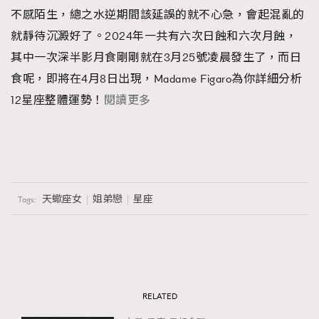
不感陌生，總之水逆期間該延誤的就不心急，會起混亂的
就靜待沉澱好了。2024年一共有六次日蝕和六次月蝕，
其中一次深半影月食剛剛就在3月25號凌晨發生了，而日
食呢，即將在4月8日出現，Madame Figaro為你詳細分析
12星座整體運勢！
閱讀更多
天蠍座女
姐弟戀
星座
Tags:
RELATED