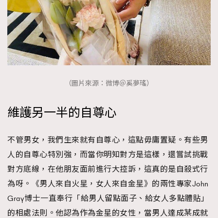
（圖片來源：微博＠奚夢瑤）
維護另一半的自尊心
不管男女，我們生來就有自尊心，這點毋庸置疑。有些男
人的自尊心特別強，而當你明知對方是這樣，還嘗試挑戰
對方底線，在他朋友面前進行大控訴，這真的是自殺式行
為呀。《男人來自火星，女人來自金星》的兩性專家John
Gray博士一直奉行「給男人留點面子、給女人多點體貼」
的相處法則。他認為作為金星的女性，當男人達成某成就