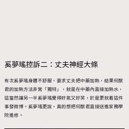
奚夢瑤控訴二：丈夫神經大條
有次奚夢瑤身體不舒服，要求丈夫把中藥加熱，結果何猷
君的加熱方法非常「獨特」，就是在中藥內直接加熱水，
這當然讓另一半奚夢瑤覺得好氣又好笑，於是更就着這件
事發微博。奚夢瑤更說，真的想把何猷君直接送進家務學
院進修。