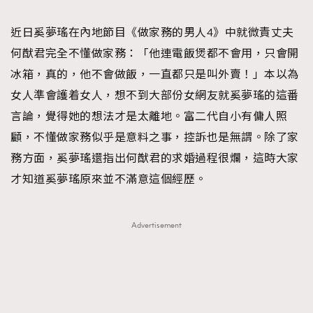
TRENDING
近日奚夢瑤在內地節目《做家務的男人4》中就微責丈夫
#FigaroExhibition 群星力撐MF X Leung Mo《See
AFrenchMind
3
何猷君完全不懂做家務：「他連電飯煲都不會用，只會開
You In My Dream》展覽
DressLikeAParisienne
1
冰箱，真的，他不會做飯，一直都只是叫外賣！」本以為
EmpowerF
103
女人準會護着女人，想不到大部份女網友就奚夢瑤的這番
FashionWeek
191
言論，覺得她的想法才是太離地。富二代自小有傭人照
FigaroAesthetic
308
顧，不懂做家務似乎是意料之事，控訴也是無謂。除了家
FigaroAstrology
416
務方面，奚夢瑤還指出何猷君的求婚過程很爛，這時大家
FigaroBeauty
424
才知道奚夢瑤原來並不滿意這個經歷。
FigaroBeautyRitual
7
FigaroCeleb
547
Advertisement
#FigaroExhibition Wyman 揭曉 Figaro Exhibition
FigaroCinéma
281
第二站！
FigaroDigitalCover
17
FigaroExhibition
12
FigaroExpert
1