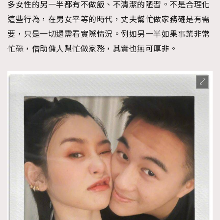
多女性的另一半都有不做飯、不清潔的陋習。不是合理化
About us
Collaboration Opportunity
Disclaimer
Privacy
這些行為，在男女平等的時代，丈夫幫忙做家務確是有需
New Media Group
|
Madame Figaro editions:
France
|
Greece
要，只是一切還需看實際情況。例如另一半如果事業非常
|
Japan
|
Portugal
|
Spain
忙碌，借助傭人幫忙做家務，其實也無可厚非。