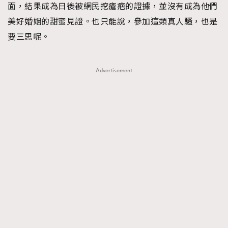
面，結果成為日後被網民挖瘡疤的證據，並沒有成為他們
AFrenchMind
DressLikeAParisienne
美好婚姻的甜蜜見證。也只能說，參加這類真人騷，也是
EmpowerF
FashionWeek
FigaroAesthetic
要三思呢。
Advertisement