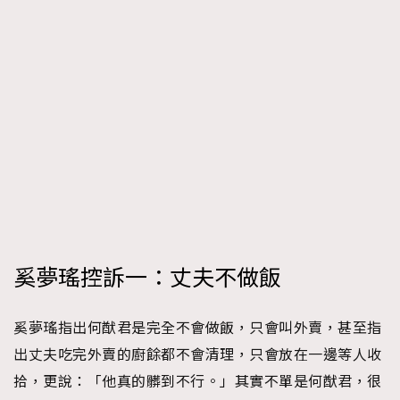
時裝心理學
2
當巨蟹座遇上處女座 Tyson Yoshi x 林家謙
煲劇日常
334
玩物壯志
1
本人已詳閱並同意遵守本文列明條款及細則。 請瀏覽
(
nmg.com.hk/privacy
) 閱讀本公司的私隱政策聲明。
奚夢瑤控訴一：丈夫不做飯
本人願意接收新傳媒集團的最新消息及其他宣傳資訊，本人同意
新傳媒集團使用本人的個人資料於任何推廣用途。
奚夢瑤指出何猷君是完全不會做飯，只會叫外賣，甚至指
出丈夫吃完外賣的廚餘都不會清理，只會放在一邊等人收
拾，更說：「他真的髒到不行。」其實不單是何猷君，很