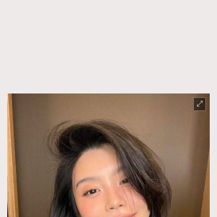
FigaroFrancais
41
FigaroGadget
1
FigaroHealth
647
FigaroHub
128
FigaroIcon
68
法國五月French May專訪四位香港文藝代表
FigaroInsight
156
FigaroIssue
271
FigaroJewellery
87
FigaroLifestyle
230
FigaroLove
89
FigaroMasterclass
20
FigaroMusic
90
FigaroStyle
89
#FigaroIssue 容祖兒封面專訪｜追逐歌手夢
FigaroSubculture
14