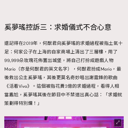
奚夢瑤控訴三：求婚儀式不合心意
還記得在2019年，何猷君向奚夢瑤的求婚過程被指土氣十
足：何家公子在上海的自家商場上清出了三層樓，用了
99,999朵玫瑰花佈置出城堡，將自己打扮成遊戲人物
Mario（亦是何猷君的英文名字），何猷君扮成Mario，最
後救出公主奚夢瑤，其後更莫名奇妙唱出謝霆鋒的歌曲
《活着Viva》。這個被指花費3億的求婚過程，看得人相
當尷尬，奚夢瑤其後在節目中不禁道出真心話：「求婚就
策劃得特別爛！」