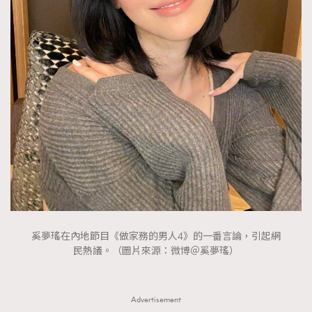
FigaroTalk
48
FigaroWatch
83
Grooming&Fitness
38
HommesFashion
2
HommeStyle
132
NoBagNoLife
349
People
53
#FigaroIssue 專訪陳漢娜Hanna與Takuro｜模特
TheFrenchWay
145
情侶談愛情
VAxChowSangSang
4
WatchesWonder&Beyond
21
WatchesWonder&Beyond
1
奚夢瑤在內地節目《做家務的男人4》的一番言論，引起網
向ChanelN°5致敬
1
民熱議。（圖片來源：微博＠奚夢瑤）
大時代小事情
42
時尚熱話
537
Advertisement
時尚配飾
297