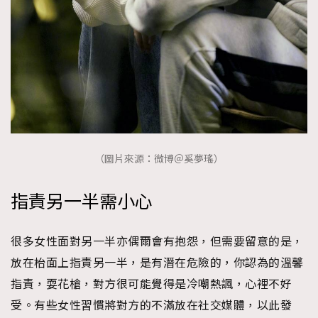
（圖片來源：微博＠奚夢瑤）
指責另一半需小心
很多女性面對另一半亦偶爾會有抱怨，但需要留意的是，
放在枱面上指責另一半，是有潛在危險的，你認為的溫馨
指責，耍花槍，對方很可能覺得是冷嘲熱諷，心裡不好
受。有些女性習慣將對方的不滿放在社交媒體，以此發