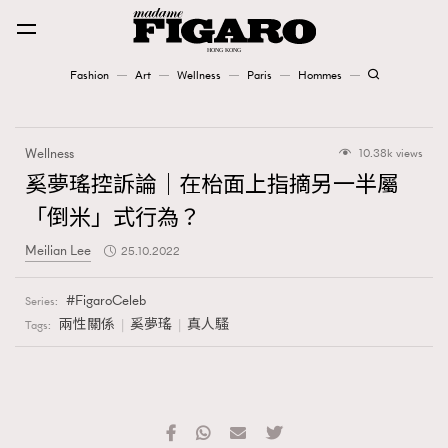
Fashion
Art
Wellness
Paris
Hommes
Fashion
Wellness
10.38k views
Art
奚夢瑤控訴論｜在枱面上指摘另一半屬
「倒米」式行為？
Wellness
Meilian Lee
25.10.2022
Karena Lam is On Our Cover
FigaroCeleb
Series:
Paris
兩性關係
奚夢瑤
真人騷
Tags:
Hommes